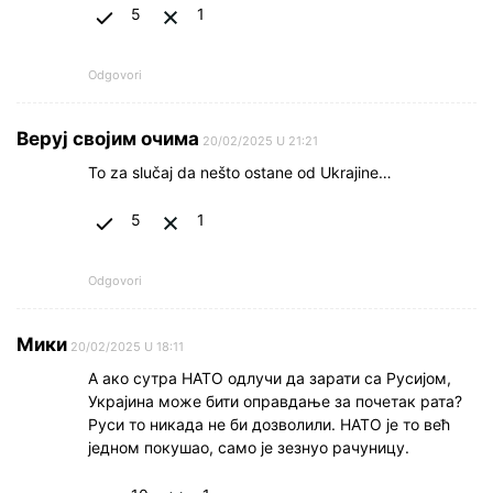
5
1
Odgovori
Веруј својим очима
20/02/2025 U 21:21
To za slučaj da nešto ostane od Ukrajine…
5
1
Odgovori
Мики
20/02/2025 U 18:11
А ако сутра НАТО одлучи да зарати са Русијом,
Украјина може бити оправдање за почетак рата?
Руси то никада не би дозволили. НАТО је то већ
једном покушао, само је зезнуо рачуницу.