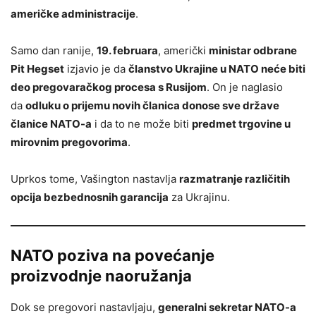
američke administracije
.
Samo dan ranije,
19. februara
, američki
ministar odbrane
Pit Hegset
izjavio je da
članstvo Ukrajine u NATO neće biti
deo pregovaračkog procesa s Rusijom
. On je naglasio
da
odluku o prijemu novih članica donose sve države
članice NATO-a
i da to ne može biti
predmet trgovine u
mirovnim pregovorima
.
Uprkos tome, Vašington nastavlja
razmatranje različitih
opcija bezbednosnih garancija
za Ukrajinu.
NATO poziva na povećanje
proizvodnje naoružanja
Dok se pregovori nastavljaju,
generalni sekretar NATO-a