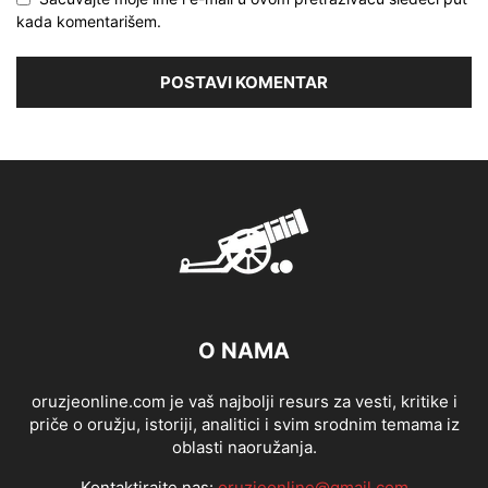
kada komentarišem.
O NAMA
oruzjeonline.com je vaš najbolji resurs za vesti, kritike i
priče o oružju, istoriji, analitici i svim srodnim temama iz
oblasti naoružanja.
Kontaktirajte nas:
oruzjeonline@gmail.com