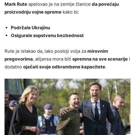
Mark Rute
apelovao je na zemlje članice
da povećaju
proizvodnju vojne opreme
kako bi:
Podržale Ukrajinu
Osigurale sopstvenu bezbednost
Rute je istakao da, iako postoji volja za
mirovnim
pregovorima
, alijansa mora biti
spremna na sve scenarije
i
dodatno
ojačati svoje odbrambene kapacitete
.