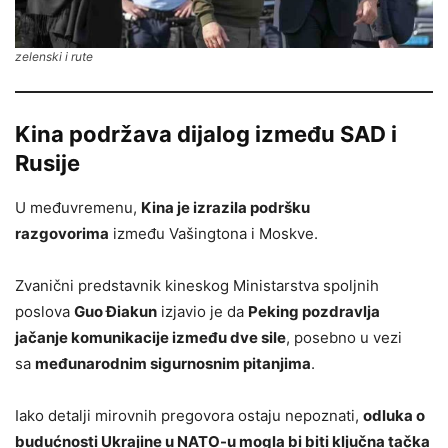
zelenski i rute
Kina podržava dijalog između SAD i
Rusije
U međuvremenu,
Kina je izrazila podršku
razgovorima
između Vašingtona i Moskve.
Zvanični predstavnik kineskog Ministarstva spoljnih
poslova
Guo Điakun
izjavio je da
Peking pozdravlja
jačanje komunikacije između dve sile
, posebno u vezi
sa
međunarodnim sigurnosnim pitanjima
.
Iako detalji mirovnih pregovora ostaju nepoznati,
odluka o
budućnosti Ukrajine u NATO-u mogla bi biti ključna tačka