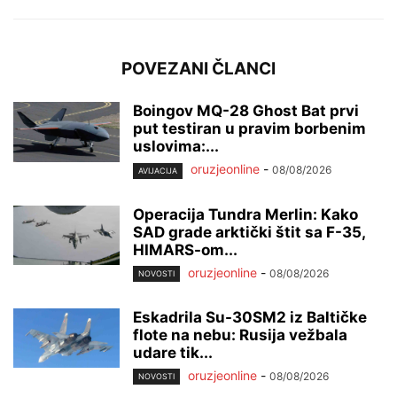
POVEZANI ČLANCI
Boingov MQ-28 Ghost Bat prvi
put testiran u pravim borbenim
uslovima:...
oruzjeonline
-
08/08/2026
AVIJACIJA
Operacija Tundra Merlin: Kako
SAD grade arktički štit sa F-35,
HIMARS-om...
oruzjeonline
-
08/08/2026
NOVOSTI
Eskadrila Su-30SM2 iz Baltičke
flote na nebu: Rusija vežbala
udare tik...
oruzjeonline
-
08/08/2026
NOVOSTI