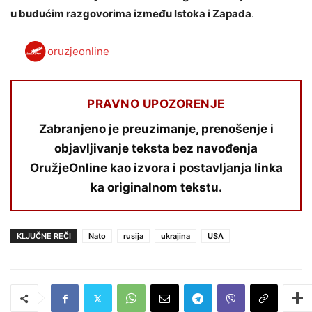
u budućim razgovorima između Istoka i Zapada
.
oruzjeonline
PRAVNO UPOZORENJE
Zabranjeno je preuzimanje, prenošenje i
objavljivanje teksta bez navođenja
OružjeOnline kao izvora i postavljanja linka
ka originalnom tekstu.
KLJUČNE REČI
Nato
rusija
ukrajina
USA