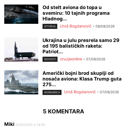
Od stelt aviona do topa u
svemiru: 10 tajnih programa
Hladnog...
Uroš Bogdanović
-
08/08/2026
ISTORIJA
Ukrajina u julu presrela samo 29
od 195 balističkih raketa:
Patriot...
oruzjeonline
-
07/08/2026
NOVOSTI
Američki bojni brod skuplji od
nosača aviona: Klasa Trump guta
275...
Uroš Bogdanović
-
07/08/2026
MORNARICA
5 KOMENTARA
Miki
21/02/2025 U 14:05