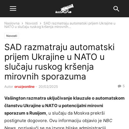
Naslovna
Novosti
SAD razmatraju automatski prijem Ukrajine u
NATO u slučaju ruskog kršenja mirovnih...
Novosti
SAD razmatraju automatski
prijem Ukrajine u NATO u
slučaju ruskog kršenja
mirovnih sporazuma
5
Autor
oruzjeonline
-
20/02/2025
Vašington razmatra uključivanje klauzule o automatskom
članstvu Ukrajine u NATO u potencijalni mirovni
sporazum s Rusijom
, u slučaju da Moskva prekrši
postignute dogovore. Ovu informaciju objavio je
NBC
News
, pozivajući se na izvore bliske administraciji