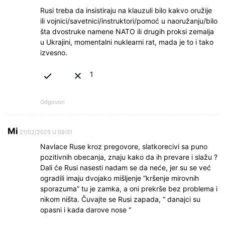
Rusi treba da insistiraju na klauzuli bilo kakvo oružije
ili vojnici/savetnici/instruktori/pomoć u naoružanju/bilo
šta dvostruke namene NATO ili drugih proksi zemalja
u Ukrajini, momentalni nuklearni rat, mada je to i tako
izvesno.
1
Odgovori
Mi
21/02/2025 U 09:01
Navlace Ruse kroz pregovore, slatkorecivi sa puno
pozitivnih obecanja, znaju kako da ih prevare i slažu ?
Dali će Rusi nasesti nadam se da neće, jer su se već
ogradili imaju dvojako mišljenje “kršenje mirovnih
sporazuma” tu je zamka, a oni prekrše bez problema i
nikom ništa. Čuvajte se Rusi zapada, “ danajci su
opasni i kada darove nose “