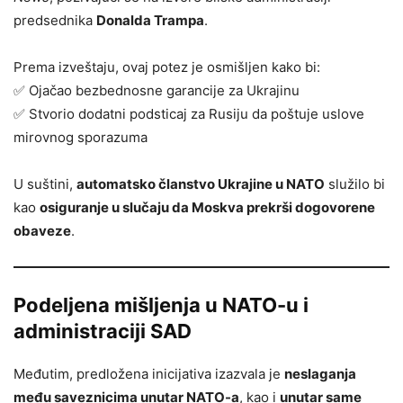
predsednika
Donalda Trampa
.
Prema izveštaju, ovaj potez je osmišljen kako bi:
✅ Ojačao bezbednosne garancije za Ukrajinu
✅ Stvorio dodatni podsticaj za Rusiju da poštuje uslove
mirovnog sporazuma
U suštini,
automatsko članstvo Ukrajine u NATO
služilo bi
kao
osiguranje u slučaju da Moskva prekrši dogovorene
obaveze
.
Podeljena mišljenja u NATO-u i
administraciji SAD
Međutim, predložena inicijativa izazvala je
neslaganja
među saveznicima unutar NATO-a
, kao i
unutar same