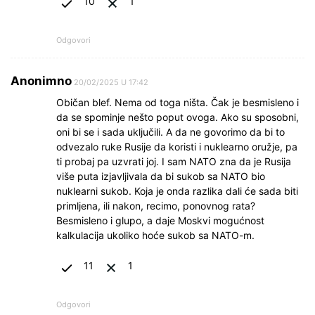
10
1
Odgovori
Anonimno
20/02/2025 U 17:42
Običan blef. Nema od toga ništa. Čak je besmisleno i
da se spominje nešto poput ovoga. Ako su sposobni,
oni bi se i sada uključili. A da ne govorimo da bi to
odvezalo ruke Rusije da koristi i nuklearno oružje, pa
ti probaj pa uzvrati joj. I sam NATO zna da je Rusija
više puta izjavljivala da bi sukob sa NATO bio
nuklearni sukob. Koja je onda razlika dali će sada biti
primljena, ili nakon, recimo, ponovnog rata?
Besmisleno i glupo, a daje Moskvi mogućnost
kalkulacija ukoliko hoće sukob sa NATO-m.
11
1
Odgovori