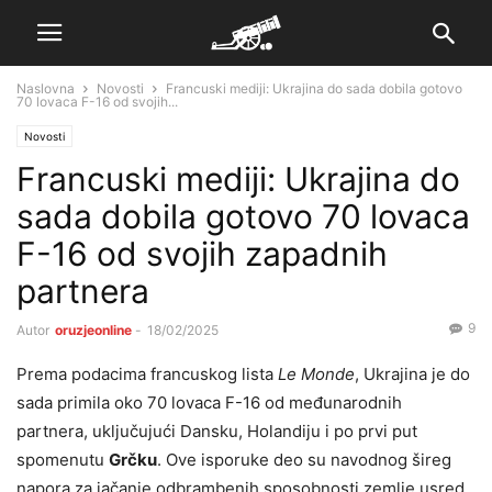
Naslovna
Novosti
Francuski mediji: Ukrajina do sada dobila gotovo
70 lovaca F-16 od svojih...
Novosti
Francuski mediji: Ukrajina do
sada dobila gotovo 70 lovaca
F-16 od svojih zapadnih
partnera
9
Autor
oruzjeonline
-
18/02/2025
Prema podacima francuskog lista
Le Monde
, Ukrajina je do
sada primila oko 70 lovaca F-16 od međunarodnih
partnera, uključujući Dansku, Holandiju i po prvi put
spomenutu
Grčku
. Ove isporuke deo su navodnog šireg
napora za jačanje odbrambenih sposobnosti zemlje usred