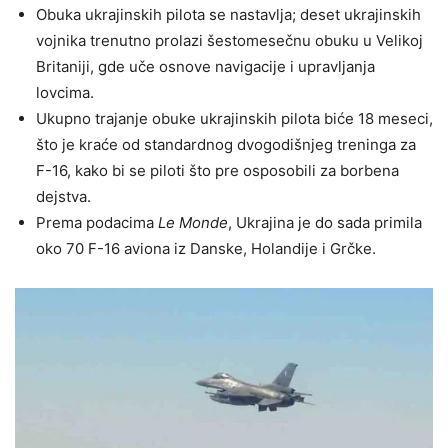
Obuka ukrajinskih pilota se nastavlja; deset ukrajinskih
vojnika trenutno prolazi šestomesečnu obuku u Velikoj
Britaniji, gde uče osnove navigacije i upravljanja
lovcima.
Ukupno trajanje obuke ukrajinskih pilota biće 18 meseci,
što je kraće od standardnog dvogodišnjeg treninga za
F-16, kako bi se piloti što pre osposobili za borbena
dejstva.
Prema podacima
Le Monde
, Ukrajina je do sada primila
oko 70 F-16 aviona iz Danske, Holandije i Grčke.