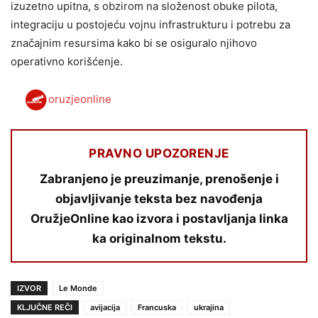
izuzetno upitna, s obzirom na složenost obuke pilota,
integraciju u postojeću vojnu infrastrukturu i potrebu za
značajnim resursima kako bi se osiguralo njihovo
operativno korišćenje.
oruzjeonline
PRAVNO UPOZORENJE
Zabranjeno je preuzimanje, prenošenje i
objavljivanje teksta bez navođenja
OružjeOnline kao izvora i postavljanja linka
ka originalnom tekstu.
IZVOR
Le Monde
KLJUČNE REČI
avijacija
Francuska
ukrajina