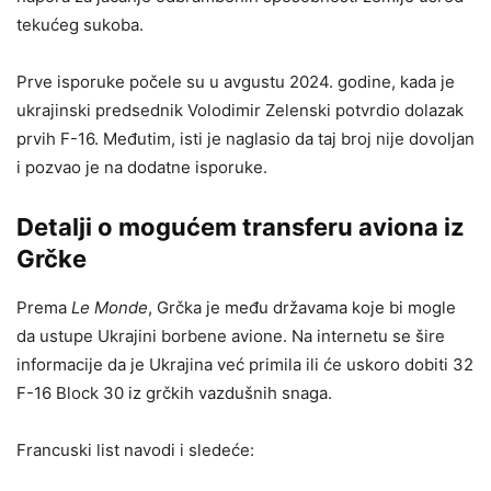
tekućeg sukoba.
Prve isporuke počele su u avgustu 2024. godine, kada je
ukrajinski predsednik Volodimir Zelenski potvrdio dolazak
prvih F-16. Međutim, isti je naglasio da taj broj nije dovoljan
i pozvao je na dodatne isporuke.
Detalji o mogućem transferu aviona iz
Grčke
Prema
Le Monde
, Grčka je među državama koje bi mogle
da ustupe Ukrajini borbene avione. Na internetu se šire
informacije da je Ukrajina već primila ili će uskoro dobiti 32
F-16 Block 30 iz grčkih vazdušnih snaga.
Francuski list navodi i sledeće: