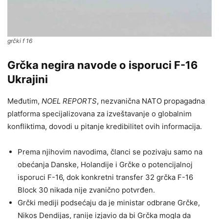
grčki f 16
Grčka negira navode o isporuci F-16
Ukrajini
Međutim,
NOEL REPORTS
, nezvanična NATO propagadna
platforma specijalizovana za izveštavanje o globalnim
konfliktima, dovodi u pitanje kredibilitet ovih informacija.
Prema njihovim navodima, članci se pozivaju samo na
obećanja Danske, Holandije i Grčke o potencijalnoj
isporuci F-16, dok konkretni transfer 32 grčka F-16
Block 30 nikada nije zvanično potvrđen.
Grčki mediji podsećaju da je ministar odbrane Grčke,
Nikos Dendijas, ranije izjavio da bi Grčka mogla da