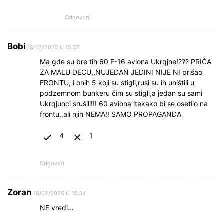
Odgovori
Bobi
18/02/2025 U 15:57
Ma gde su bre tih 60 F-16 aviona Ukrqjne!??? PRIČA
ZA MALU DECU,,NUJEDAN JEDINI NIJE NI prišao
FRONTU, i onih 5 koji su stigli,rusi su ih uništili u
podzemnom bunkeru čim su stigli,a jedan su sami
Ukrqjunci srušili!!! 60 aviona itekako bi se osetilo na
frontu,,ali njih NEMA!! SAMO PROPAGANDA
4
1
Odgovori
Zoran
18/02/2025 U 15:34
NE vredi…