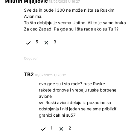
Milutin Mijajlović
18/02/2025 U 16:27
Sve da ih bude i 300 ne može ništa sa Ruskim
Avionima.
To što dobijaju je veoma Upitno. Ali to je samo bruka
Za ceo Zapad. Pa gde su i šta rade ako su Tu ??
5
3
Odgovori
TB2
18/02/2025 U 20:12
evo gde su i sta rade? ruse Ruske
rakete,dronove i vrebaju ruske borbene
avione
svi Ruski avioni deluju iz pozadine sa
odstojanja i niti jedan se ne sme pribliziti
granici cak ni su57
1
2