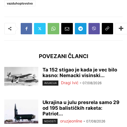
vazduhoplovstvo
POVEZANI ČLANCI
Ta 152 stigao je kada je vec bilo
kasno: Nemacki visinski...
Dragi Ivić
-
07/08/2026
AVIJACIJA
Ukrajina u julu presrela samo 29
od 195 balističkih raketa:
Patriot...
oruzjeonline
-
07/08/2026
NOVOSTI