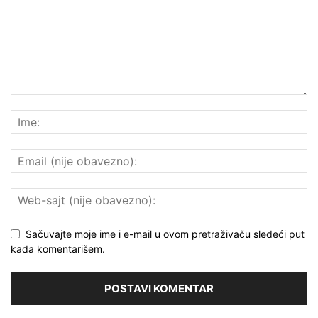
Sačuvajte moje ime i e-mail u ovom pretraživaču sledeći put
kada komentarišem.