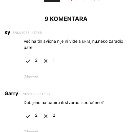
9 KOMENTARA
xy
18/02/2025 U 17:58
Većina tih aviona nije ni videla ukrajinu.neko zaradio
pare
2
1
Odgovori
Garry
18/02/2025 U 17:39
Dobijeno na papiru ili stvarno isporučeno?
2
2
Odgovori