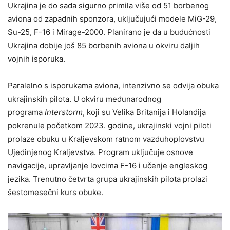
Ukrajina je do sada sigurno primila više od 51 borbenog
aviona od zapadnih sponzora, uključujući modele MiG-29,
Su-25, F-16 i Mirage-2000. Planirano je da u budućnosti
Ukrajina dobije još 85 borbenih aviona u okviru daljih
vojnih isporuka.
Paralelno s isporukama aviona, intenzivno se odvija obuka
ukrajinskih pilota. U okviru međunarodnog
programa
Interstorm
, koji su Velika Britanija i Holandija
pokrenule početkom 2023. godine, ukrajinski vojni piloti
prolaze obuku u Kraljevskom ratnom vazduhoplovstvu
Ujedinjenog Kraljevstva. Program uključuje osnove
navigacije, upravljanje lovcima F-16 i učenje engleskog
jezika. Trenutno četvrta grupa ukrajinskih pilota prolazi
šestomesečni kurs obuke.