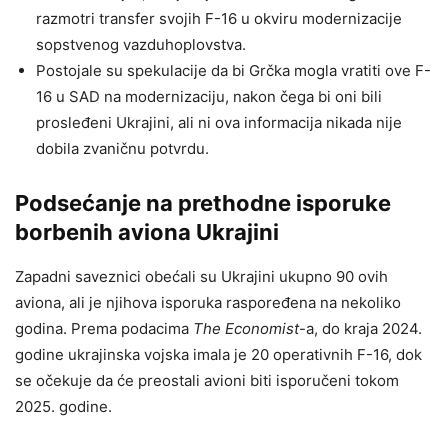
razmotri transfer svojih F-16 u okviru modernizacije
sopstvenog vazduhoplovstva.
Postojale su spekulacije da bi Grčka mogla vratiti ove F-
16 u SAD na modernizaciju, nakon čega bi oni bili
prosleđeni Ukrajini, ali ni ova informacija nikada nije
dobila zvaničnu potvrdu.
Podsećanje na prethodne isporuke
borbenih aviona Ukrajini
Zapadni saveznici obećali su Ukrajini ukupno 90 ovih
aviona, ali je njihova isporuka raspoređena na nekoliko
godina. Prema podacima
The Economist
-a, do kraja 2024.
godine ukrajinska vojska imala je 20 operativnih F-16, dok
se očekuje da će preostali avioni biti isporučeni tokom
2025. godine.