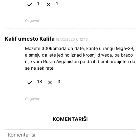
1
1
Odgovori
Kalif umesto Kalifa
18/02/2025 U 12:13
Mozete 300komada da date, kante u rangu Miga-29,
a smeju da lete jedino iznad krosnji drveca, pa braco
nije vam Rusija Avganistan pa da ih bombardujete i da
se ne sekirate.
18
3
Odgovori
KOMENTARIŠI