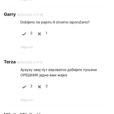
Garry
18/02/2025 U 17:39
Dobijeno na papiru ili stvarno isporučeno?
2
1
Odgovori
Terza
18/02/2025 U 17:13
Ауауау овај пут вероватно добијате пуњени
ОРЕШНИК јадне вам мајке
2
2
Odgovori