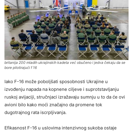
britanija 200 mladih ukrajinskih kadeta već obučeno i jedva čekaju da se
bore pilotirajući f 16
Iako F-16 može poboljšati sposobnosti Ukrajine u
izvođenju napada na kopnene ciljeve i suprotstavljanju
ruskoj avijaciji, stručnjaci izražavaju sumnju u to da će ovi
avioni bilo kako moći značajno da promene tok
dugotrajnog rata iscrpljivanja.
Efikasnost F-16 u uslovima intenzivnog sukoba ostaje