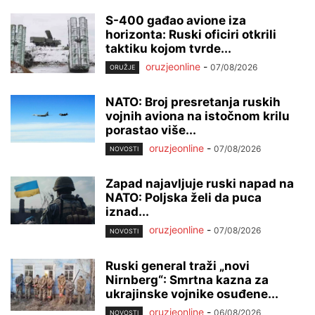
S-400 gađao avione iza
horizonta: Ruski oficiri otkrili
taktiku kojom tvrde...
oruzjeonline
-
07/08/2026
ORUŽJE
NATO: Broj presretanja ruskih
vojnih aviona na istočnom krilu
porastao više...
oruzjeonline
-
07/08/2026
NOVOSTI
Zapad najavljuje ruski napad na
NATO: Poljska želi da puca
iznad...
oruzjeonline
-
07/08/2026
NOVOSTI
Ruski general traži „novi
Nirnberg“: Smrtna kazna za
ukrajinske vojnike osuđene...
oruzjeonline
-
06/08/2026
NOVOSTI