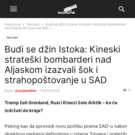
Naslovna
Novosti
Budi se džin Istoka: Kineski strateški bombarderi
nad Aljaskom izazvali šok i...
Novosti
Budi se džin Istoka: Kineski
strateški bombarderi nad
Aljaskom izazvali šok i
strahopoštovanje u SAD
0
Autor
oruzjeonline
-
15/02/2025
Tramp želi Grenland, Rusi i Kinezi žele Arktik – ko će
izdržati do kraja?
Peking kao da sprovodi novu politiku prema SAD-u nakon
direktnog mešanja Vašingtona u pitanje Tajvana i pratećih