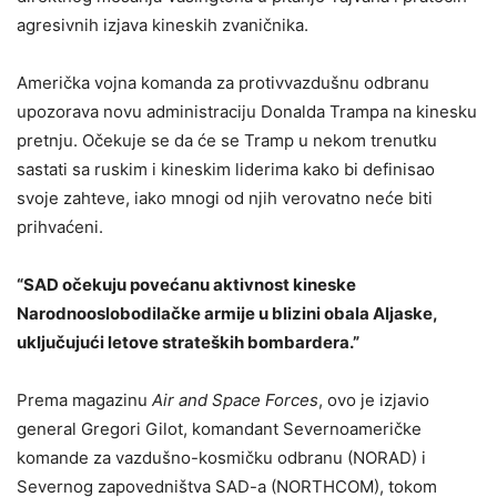
agresivnih izjava kineskih zvaničnika.
Američka vojna komanda za protivvazdušnu odbranu
upozorava novu administraciju Donalda Trampa na kinesku
pretnju. Očekuje se da će se Tramp u nekom trenutku
sastati sa ruskim i kineskim liderima kako bi definisao
svoje zahteve, iako mnogi od njih verovatno neće biti
prihvaćeni.
“SAD očekuju povećanu aktivnost kineske
Narodnooslobodilačke armije u blizini obala Aljaske,
uključujući letove strateških bombardera.”
Prema magazinu
Air and Space Forces
, ovo je izjavio
general Gregori Gilot, komandant Severnoameričke
komande za vazdušno-kosmičku odbranu (NORAD) i
Severnog zapovedništva SAD-a (NORTHCOM), tokom