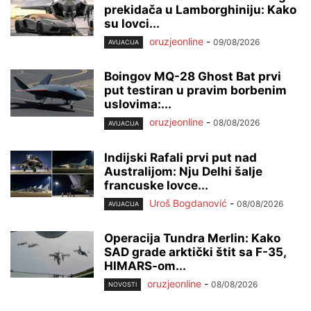
prekidača u Lamborghiniju: Kako
su lovci...
oruzjeonline
-
09/08/2026
AVIJACIJA
Boingov MQ-28 Ghost Bat prvi
put testiran u pravim borbenim
uslovima:...
oruzjeonline
-
08/08/2026
AVIJACIJA
Indijski Rafali prvi put nad
Australijom: Nju Delhi šalje
francuske lovce...
Uroš Bogdanović
-
08/08/2026
AVIJACIJA
Operacija Tundra Merlin: Kako
SAD grade arktički štit sa F-35,
HIMARS-om...
oruzjeonline
-
08/08/2026
NOVOSTI