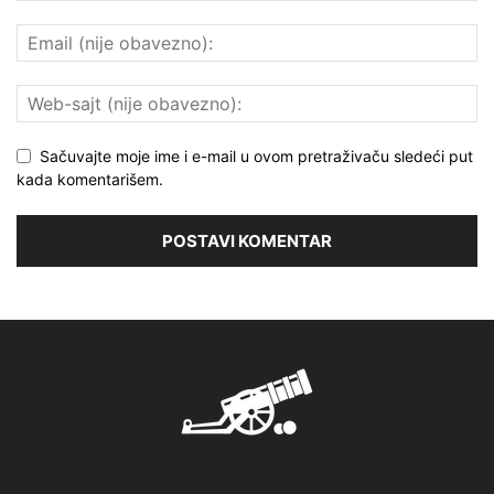
Sačuvajte moje ime i e-mail u ovom pretraživaču sledeći put
kada komentarišem.