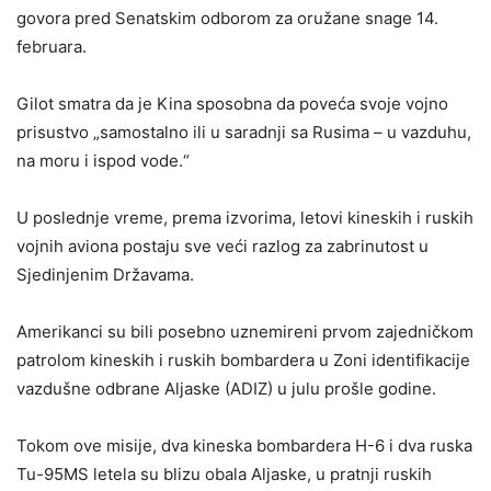
govora pred Senatskim odborom za oružane snage 14.
februara.
Gilot smatra da je Kina sposobna da poveća svoje vojno
prisustvo „samostalno ili u saradnji sa Rusima – u vazduhu,
na moru i ispod vode.“
U poslednje vreme, prema izvorima, letovi kineskih i ruskih
vojnih aviona postaju sve veći razlog za zabrinutost u
Sjedinjenim Državama.
Amerikanci su bili posebno uznemireni prvom zajedničkom
patrolom kineskih i ruskih bombardera u Zoni identifikacije
vazdušne odbrane Aljaske (ADIZ) u julu prošle godine.
Tokom ove misije, dva kineska bombardera H-6 i dva ruska
Tu-95MS letela su blizu obala Aljaske, u pratnji ruskih