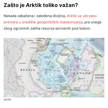
Zašto je Arktik toliko važan?
Nekada zabačena i zaleđena divljina,
Arktik se ubrzano
pretvara u središte geopolitičkih manevrisanja
, pre svega
zbog ogromnih zaliha resursa skrivenih pod ledom.
arktik