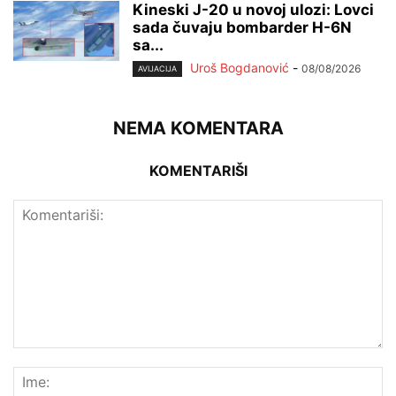
Kineski J-20 u novoj ulozi: Lovci
sada čuvaju bombarder H-6N
sa...
Uroš Bogdanović
-
08/08/2026
AVIJACIJA
NEMA KOMENTARA
KOMENTARIŠI