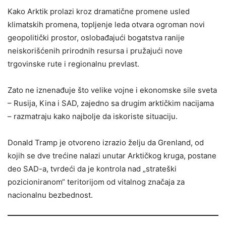
Kako Arktik prolazi kroz dramatične promene usled
klimatskih promena, topljenje leda otvara ogroman novi
geopolitički prostor, oslobađajući bogatstva ranije
neiskorišćenih prirodnih resursa i pružajući nove
trgovinske rute i regionalnu prevlast.
Zato ne iznenađuje što velike vojne i ekonomske sile sveta
– Rusija, Kina i SAD, zajedno sa drugim arktičkim nacijama
– razmatraju kako najbolje da iskoriste situaciju.
Donald Tramp je otvoreno izrazio želju da Grenland, od
kojih se dve trećine nalazi unutar Arktičkog kruga, postane
deo SAD-a, tvrdeći da je kontrola nad „strateški
pozicioniranom“ teritorijom od vitalnog značaja za
nacionalnu bezbednost.