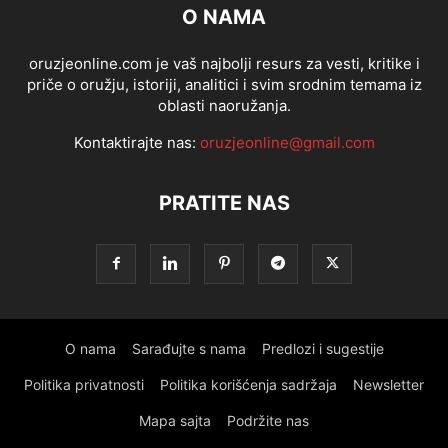
O NAMA
oruzjeonline.com je vaš najbolji resurs za vesti, kritike i
priče o oružju, istoriji, analitici i svim srodnim temama iz
oblasti naoružanja.
Kontaktirajte nas:
oruzjeonline@gmail.com
PRATITE NAS
O nama
Sarađujte s nama
Predlozi i sugestije
Politika privatnosti
Politika korišćenja sadržaja
Newsletter
Mapa sajta
Podržite nas