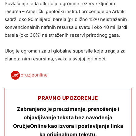
Povlačenje leda otkrilo je ogromne rezerve ključnih
resursa – Američki geološki institut procenjuje da Arktik
sadrži oko 90 milijardi barela (približno 15%) neistraženih
konvencionalnih naftnih resursa u svetu i oko 40 milijardi
barela (oko 30%) neistraženih rezervi prirodnog gasa.
Ulog je ogroman za tri globalne supersile koje tragaju za
planetarnim resursima, svaka u svojoj igri moći.
oruzjeonline
PRAVNO UPOZORENJE
Zabranjeno je preuzimanje, prenošenje i
objavljivanje teksta bez navođenja
OružjeOnline kao izvora i postavljanja linka
ka originalnom tekstu.