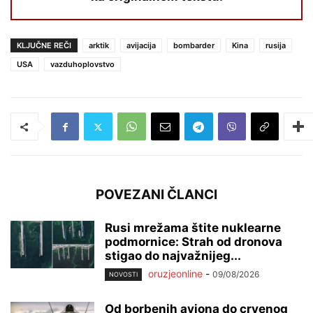
KLJUČNE REČI
arktik
avijacija
bombarder
Kina
rusija
USA
vazduhoplovstvo
POVEZANI ČLANCI
Rusi mrežama štite nuklearne
podmornice: Strah od dronova
stigao do najvažnijeg...
oruzjeonline
-
09/08/2026
NOVOSTI
Od borbenih aviona do crvenog