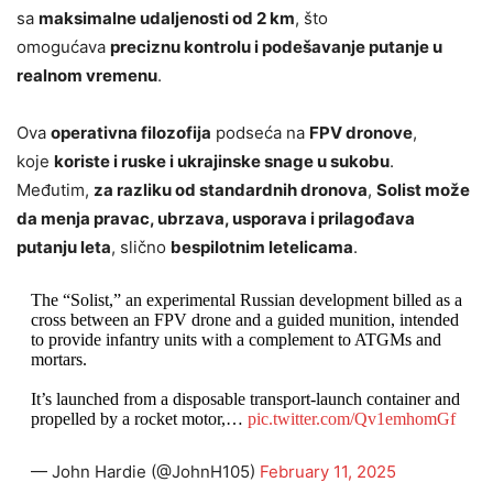
sa
maksimalne udaljenosti od 2 km
, što
omogućava
preciznu kontrolu i podešavanje putanje u
realnom vremenu
.
Ova
operativna filozofija
podseća na
FPV dronove
,
koje
koriste i ruske i ukrajinske snage u sukobu
.
Međutim,
za razliku od standardnih dronova
,
Solist može
da menja pravac, ubrzava, usporava i prilagođava
putanju leta
, slično
bespilotnim letelicama
.
The “Solist,” an experimental Russian development billed as a
cross between an FPV drone and a guided munition, intended
to provide infantry units with a complement to ATGMs and
mortars.
It’s launched from a disposable transport-launch container and
propelled by a rocket motor,…
pic.twitter.com/Qv1emhomGf
— John Hardie (@JohnH105)
February 11, 2025