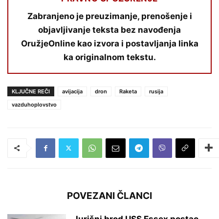
Zabranjeno je preuzimanje, prenošenje i
objavljivanje teksta bez navođenja
OružjeOnline kao izvora i postavljanja linka
ka originalnom tekstu.
KLJUČNE REČI
avijacija
dron
Raketa
rusija
vazduhoplovstvo
POVEZANI ČLANCI
Jurišni brod USS Essex postao