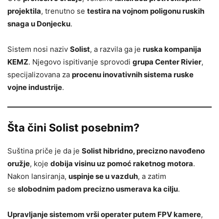
projektila
, trenutno se
testira na vojnom poligonu ruskih
snaga u Donjecku
.
Sistem nosi naziv
Solist
, a razvila ga je
ruska kompanija
KEMZ
. Njegovo ispitivanje sprovodi
grupa Center Rivier
,
specijalizovana za
procenu inovativnih sistema ruske
vojne industrije
.
Šta čini Solist posebnim?
Suština priče je da je
Solist hibridno, precizno navođeno
oružje
, koje
dobija visinu uz pomoć raketnog motora
.
Nakon lansiranja,
uspinje se u vazduh
, a zatim
se
slobodnim padom precizno usmerava ka cilju
.
Upravljanje sistemom vrši operater putem FPV kamere
,