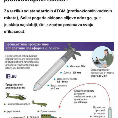
Za razliku od standardnih ATGM (protivoklopnih vođenih
raketa)
,
Solist pogađa oklopne ciljeve odozgo
, gde
je
oklop najslabiji
, čime
znatno povećava svoju
efikasnost
.