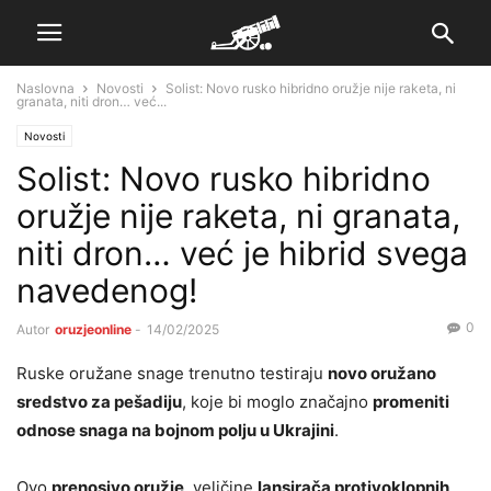
Naslovna
Novosti
Solist: Novo rusko hibridno oružje nije raketa, ni
granata, niti dron… već...
Novosti
Solist: Novo rusko hibridno
oružje nije raketa, ni granata,
niti dron… već je hibrid svega
navedenog!
0
Autor
oruzjeonline
-
14/02/2025
Ruske oružane snage trenutno testiraju
novo oružano
sredstvo za pešadiju
, koje bi moglo značajno
promeniti
odnose snaga na bojnom polju u Ukrajini
.
Ovo
prenosivo oružje
, veličine
lansirača protivoklopnih