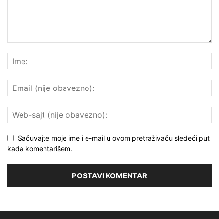
Sačuvajte moje ime i e-mail u ovom pretraživaču sledeći put
kada komentarišem.