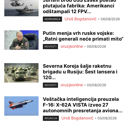
plutajuća fabrika: Amerikanci
odštampali 12 FPV...
Uroš Bogdanović
-
06/08/2026
MORNARICA
Putin menja vrh ruske vojske:
„Ratni generali neće primati mito“
oruzjeonline
-
06/08/2026
NOVOSTI
Severna Koreja šalje raketnu
brigadu u Rusiju: Šest lansera i
120...
oruzjeonline
-
05/08/2026
NOVOSTI
Veštačka inteligencija preuzela
F-16: X-62A VISTA izveo 27
autonomnih presretanja aviona...
Uroš Bogdanović
-
05/08/2026
AVIJACIJA