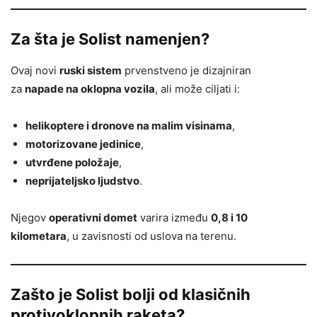
Za šta je Solist namenjen?
Ovaj novi
ruski sistem
prvenstveno je dizajniran
za
napade na oklopna vozila
, ali može ciljati i:
helikoptere i dronove na malim visinama
,
motorizovane jedinice
,
utvrđene položaje
,
neprijateljsko ljudstvo
.
Njegov
operativni domet
varira između
0,8 i 10
kilometara
, u zavisnosti od uslova na terenu.
Zašto je Solist bolji od klasičnih
protivoklopnih raketa?