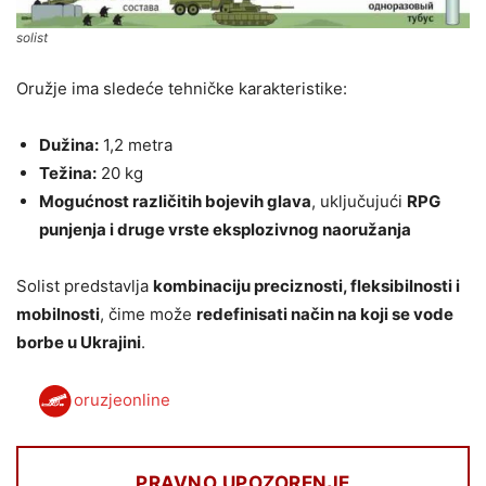
solist
Oružje ima sledeće tehničke karakteristike:
Dužina:
1,2 metra
Težina:
20 kg
Mogućnost različitih bojevih glava
, uključujući
RPG
punjenja i druge vrste eksplozivnog naoružanja
Solist predstavlja
kombinaciju preciznosti, fleksibilnosti i
mobilnosti
, čime može
redefinisati način na koji se vode
borbe u Ukrajini
.
oruzjeonline
PRAVNO UPOZORENJE