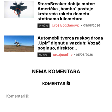
StormBreaker dobija motor:
Američka „bomba“ postaje
krstareća raketa dometa
stotinama kilometara
Uroš Bogdanović
-
05/08/2026
ORUŽJE
Automobil tvorca ruskog drona
„Upir“ dignut u vazduh: Vozač
poginuo, direktor...
oruzjeonline
-
05/08/2026
NOVOSTI
NEMA KOMENTARA
KOMENTARIŠI