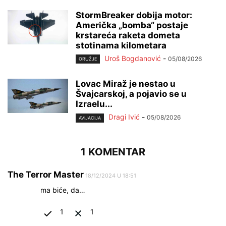
StormBreaker dobija motor:
Američka „bomba“ postaje
krstareća raketa dometa
stotinama kilometara
Uroš Bogdanović
-
05/08/2026
ORUŽJE
Lovac Miraž je nestao u
Švajcarskoj, a pojavio se u
Izraelu...
Dragi Ivić
-
05/08/2026
AVIJACIJA
1 KOMENTAR
The Terror Master
18/12/2024 U 18:51
ma biće, da…
1
1