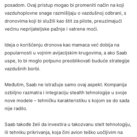
posadom. Ovaj pristup mogao bi promeniti način na koji
vazduhoplovne snage razmišljaju o vazdušnoj odbrani, s
dronovima koji bi služili kao štit za pilote, preuzimajući
većinu neprijateljske pažnje i vatrene moći.
Ideja o korišćenju dronova kao mamaca već dobija na
popularnosti u vojnim avijacijskim krugovima, a ako Saab
uspe, to bi moglo potpuno preoblikovati buduće strategije
vazdušnih borbi.
Međutim, Saab ne istražuje samo ovaj aspekt. Kompanija
ozbiljno razmatra i integraciju stealth tehnologije u svoje
nove modele – tehničku karakteristiku s kojom se do sada
nije radilo.
Saab takođe želi da investira u takozvanu stelt tehnologiju,
ili tehniku prikrivanja, koja čini avion teško uočljivim na