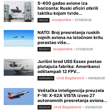
S-400 gađao avione iza
horizonta: Ruski oficiri otkrili
taktiku kojom tvrde...
oruzjeonline
-
07/08/2026
ORUŽJE
NATO: Broj presretanja ruskih
vojnih aviona na istočnom krilu
porastao više...
oruzjeonline
-
07/08/2026
NOVOSTI
Jurišni brod USS Essex postao
plutajuća fabrika: Amerikanci
odštampali 12 FPV...
Uroš Bogdanović
-
06/08/2026
MORNARICA
Veštačka inteligencija preuzela
F-16: X-62A VISTA izveo 27
autonomnih presretanja aviona...
Uroš Bogdanović
-
05/08/2026
AVIJACIJA