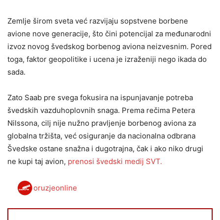
Zemlje širom sveta već razvijaju sopstvene borbene
avione nove generacije, što čini potencijal za međunarodni
izvoz novog švedskog borbenog aviona neizvesnim. Pored
toga, faktor geopolitike i ucena je izraženiji nego ikada do
sada.
Zato Saab pre svega fokusira na ispunjavanje potreba
švedskih vazduhoplovnih snaga. Prema rečima Petera
Nilssona, cilj nije nužno pravljenje borbenog aviona za
globalna tržišta, već osiguranje da nacionalna odbrana
Švedske ostane snažna i dugotrajna, čak i ako niko drugi
ne kupi taj avion,
prenosi švedski medij SVT.
oruzjeonline