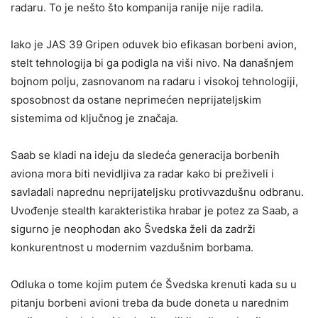
radaru. To je nešto što kompanija ranije nije radila.
Iako je JAS 39 Gripen oduvek bio efikasan borbeni avion,
stelt tehnologija bi ga podigla na viši nivo. Na današnjem
bojnom polju, zasnovanom na radaru i visokoj tehnologiji,
sposobnost da ostane neprimećen neprijateljskim
sistemima od ključnog je značaja.
Saab se kladi na ideju da sledeća generacija borbenih
aviona mora biti nevidljiva za radar kako bi preživeli i
savladali naprednu neprijateljsku protivvazdušnu odbranu.
Uvođenje stealth karakteristika hrabar je potez za Saab, a
sigurno je neophodan ako Švedska želi da zadrži
konkurentnost u modernim vazdušnim borbama.
Odluka o tome kojim putem će Švedska krenuti kada su u
pitanju borbeni avioni treba da bude doneta u narednim