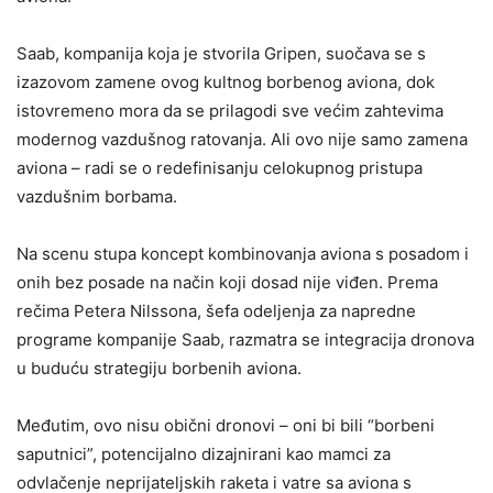
Saab, kompanija koja je stvorila Gripen, suočava se s
izazovom zamene ovog kultnog borbenog aviona, dok
istovremeno mora da se prilagodi sve većim zahtevima
modernog vazdušnog ratovanja. Ali ovo nije samo zamena
aviona – radi se o redefinisanju celokupnog pristupa
vazdušnim borbama.
Na scenu stupa koncept kombinovanja aviona s posadom i
onih bez posade na način koji dosad nije viđen. Prema
rečima Petera Nilssona, šefa odeljenja za napredne
programe kompanije Saab, razmatra se integracija dronova
u buduću strategiju borbenih aviona.
Međutim, ovo nisu obični dronovi – oni bi bili “borbeni
saputnici”, potencijalno dizajnirani kao mamci za
odvlačenje neprijateljskih raketa i vatre sa aviona s