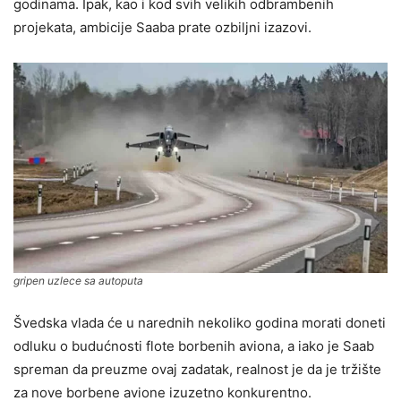
godinama. Ipak, kao i kod svih velikih odbrambenih
projekata, ambicije Saaba prate ozbiljni izazovi.
gripen uzlece sa autoputa
Švedska vlada će u narednih nekoliko godina morati doneti
odluku o budućnosti flote borbenih aviona, a iako je Saab
spreman da preuzme ovaj zadatak, realnost je da je tržište
za nove borbene avione izuzetno konkurentno.