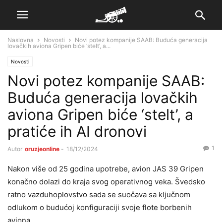
Naslovna
Novosti
Novi potez kompanije SAAB: Buduća generacija
lovačkih aviona Gripen biće ‘stelt’, a...
Novosti
Novi potez kompanije SAAB:
Buduća generacija lovačkih
aviona Gripen biće ‘stelt’, a
pratiće ih AI dronovi
1
Autor
oruzjeonline
-
18/12/2024
Nakon više od 25 godina upotrebe, avion JAS 39 Gripen
konačno dolazi do kraja svog operativnog veka. Švedsko
ratno vazduhoplovstvo sada se suočava sa ključnom
odlukom o budućoj konfiguraciji svoje flote borbenih
aviona.