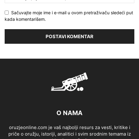
Sačuvajte moje ime i e-mail u ovom pretraživaču sledeći put
kada komentarišem.
O NAMA
oruzjeonline.com je vaš najbolji resurs za vesti, kritike i
priče o oružju, istoriji, analitici i svim srodnim temama iz