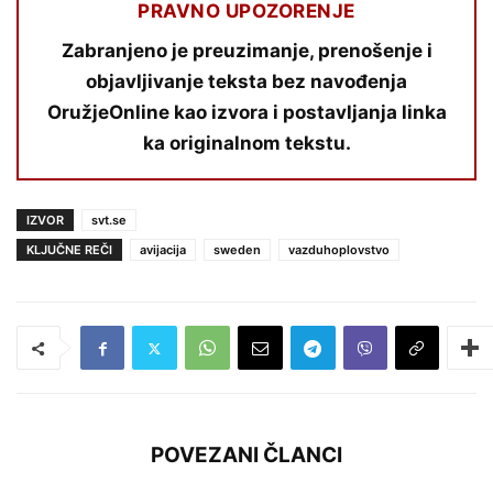
PRAVNO UPOZORENJE
Zabranjeno je preuzimanje, prenošenje i
objavljivanje teksta bez navođenja
OružjeOnline kao izvora i postavljanja linka
ka originalnom tekstu.
IZVOR
svt.se
KLJUČNE REČI
avijacija
sweden
vazduhoplovstvo
POVEZANI ČLANCI