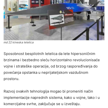
md 22 kineska letelica
Sposobnost bespilotnih letelica da lete hipersoničnim
brzinama i bezbedno sleću horizontalno revolucionisaće
vojne i strateške operacije, od brzog raspoređivanja do
povećanja opstanka u neprijateljskom vazdušnom
prostoru.
Razvoj ovakvih tehnologija mogao bi promeniti način
implementacije naprednih sistema, kako u vojne, tako i u
komercijalne svrhe, zaključuje se u izveštaju.