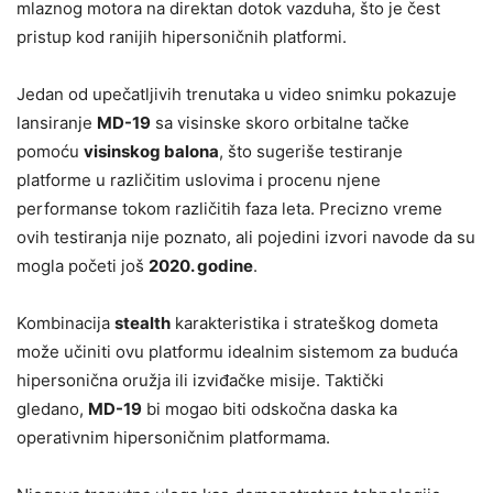
mlaznog motora na direktan dotok vazduha, što je čest
pristup kod ranijih hipersoničnih platformi.
Jedan od upečatljivih trenutaka u video snimku pokazuje
lansiranje
MD-19
sa visinske skoro orbitalne tačke
pomoću
visinskog balona
, što sugeriše testiranje
platforme u različitim uslovima i procenu njene
performanse tokom različitih faza leta. Precizno vreme
ovih testiranja nije poznato, ali pojedini izvori navode da su
mogla početi još
2020. godine
.
Kombinacija
stealth
karakteristika i strateškog dometa
može učiniti ovu platformu idealnim sistemom za buduća
hipersonična oružja ili izviđačke misije. Taktički
gledano,
MD-19
bi mogao biti odskočna daska ka
operativnim hipersoničnim platformama.