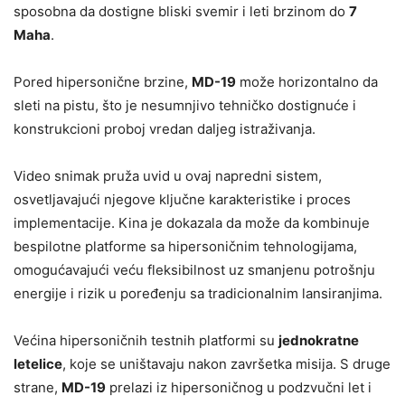
sposobna da dostigne bliski svemir i leti brzinom do
7
Maha
.
Pored hipersonične brzine,
MD-19
može horizontalno da
sleti na pistu, što je nesumnjivo tehničko dostignuće i
konstrukcioni proboj vredan daljeg istraživanja.
Video snimak pruža uvid u ovaj napredni sistem,
osvetljavajući njegove ključne karakteristike i proces
implementacije. Kina je dokazala da može da kombinuje
bespilotne platforme sa hipersoničnim tehnologijama,
omogućavajući veću fleksibilnost uz smanjenu potrošnju
energije i rizik u poređenju sa tradicionalnim lansiranjima.
Većina hipersoničnih testnih platformi su
jednokratne
letelice
, koje se uništavaju nakon završetka misija. S druge
strane,
MD-19
prelazi iz hipersoničnog u podzvučni let i