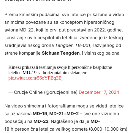
Prema kineskim podacima, sve letelice prikazane u video
snimcima povezane su sa konceptom hipersoničnog
aviona MD-22, koji je prvi put predstavljen 2022. godine.
Lansiranje ovih bespilotnih letelica izvedeno je iz teškog
srednjevisinskog drona
Tengden TB-001
, razvijenog od
strane kompanije
Sichuan Tengden
, i visinskog balona.
Kinezi prikazali testiranja svoje hipersonične bespilotne
letelice MD-19 sa horizontalnim sletanjem
pic.twitter.com/56oYPBq3Ej
— Oruzje Online (@oruzjeonline)
December 17, 2024
Na video snimcima i fotografijama mogu se videti letelice
sa oznakama
MD-19, MD-21 i MD-2
– sve one vizuelno
podsećaju na
MD-22
. Naglašeno je da je
MD-
19
hipersonična letelica velikog dometa (8.000–10.000 km),