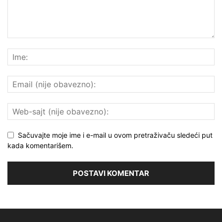
Sačuvajte moje ime i e-mail u ovom pretraživaču sledeći put
kada komentarišem.