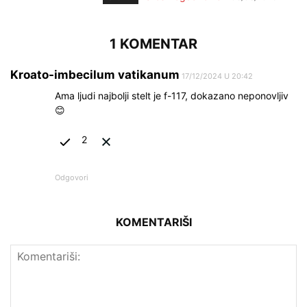
1 KOMENTAR
Kroato-imbecilum vatikanum
17/12/2024 U 20:42
Ama ljudi najbolji stelt je f-117, dokazano neponovljiv
😊
2
Odgovori
KOMENTARIŠI