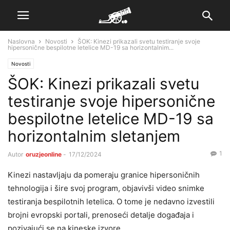
Naslovna
Novosti
ŠOK: Kinezi prikazali svetu testiranje svoje
hipersonične bespilotne letelice MD-19 sa horizontalnim...
Novosti
ŠOK: Kinezi prikazali svetu
testiranje svoje hipersonične
bespilotne letelice MD-19 sa
horizontalnim sletanjem
1
Autor
oruzjeonline
-
17/12/2024
Kinezi nastavljaju da pomeraju granice hipersoničnih
tehnologija i šire svoj program, objavivši video snimke
testiranja bespilotnih letelica. O tome je nedavno izvestili
brojni evropski portali, prenoseći detalje događaja i
pozivajući se na kineske izvore.