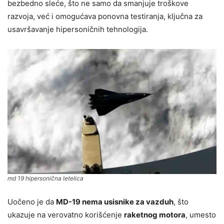
bezbedno sleće, što ne samo da smanjuje troškove
razvoja, već i omogućava ponovna testiranja, ključna za
usavršavanje hipersoničnih tehnologija.
md 19 hipersonična letelica
Uočeno je da
MD-19 nema usisnike za vazduh
, što
ukazuje na verovatno korišćenje
raketnog motora
, umesto