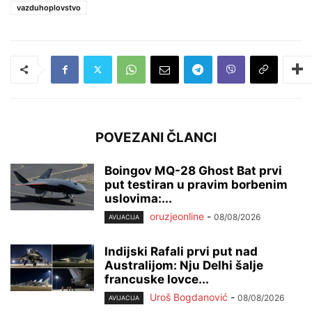
vazduhoplovstvo
POVEZANI ČLANCI
Boingov MQ-28 Ghost Bat prvi
put testiran u pravim borbenim
uslovima:...
oruzjeonline
-
08/08/2026
AVIJACIJA
Indijski Rafali prvi put nad
Australijom: Nju Delhi šalje
francuske lovce...
Uroš Bogdanović
-
08/08/2026
AVIJACIJA