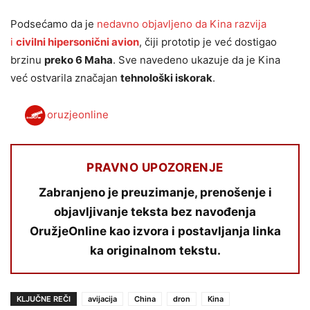
Podsećamo da je
nedavno objavljeno da Kina razvija
i
civilni hipersonični avion
, čiji prototip je već dostigao
brzinu
preko 6 Maha
. Sve navedeno ukazuje da je Kina
već ostvarila značajan
tehnološki iskorak
.
oruzjeonline
PRAVNO UPOZORENJE
Zabranjeno je preuzimanje, prenošenje i
objavljivanje teksta bez navođenja
OružjeOnline kao izvora i postavljanja linka
ka originalnom tekstu.
KLJUČNE REČI
avijacija
China
dron
Kina