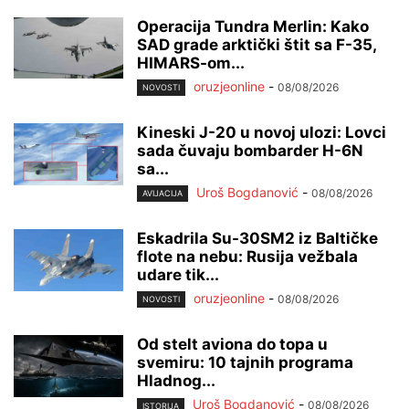
Operacija Tundra Merlin: Kako
SAD grade arktički štit sa F-35,
HIMARS-om...
oruzjeonline
-
08/08/2026
NOVOSTI
Kineski J-20 u novoj ulozi: Lovci
sada čuvaju bombarder H-6N
sa...
Uroš Bogdanović
-
08/08/2026
AVIJACIJA
Eskadrila Su-30SM2 iz Baltičke
flote na nebu: Rusija vežbala
udare tik...
oruzjeonline
-
08/08/2026
NOVOSTI
Od stelt aviona do topa u
svemiru: 10 tajnih programa
Hladnog...
Uroš Bogdanović
-
08/08/2026
ISTORIJA