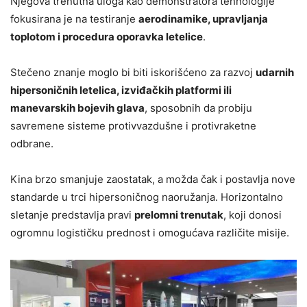
Njegova trenutna uloga kao demonstratora tehnologije
fokusirana je na testiranje
aerodinamike, upravljanja
toplotom i procedura oporavka letelice
.
Stečeno znanje moglo bi biti iskorišćeno za razvoj
udarnih
hipersoničnih letelica, izviđačkih platformi ili
manevarskih bojevih glava
, sposobnih da probiju
savremene sisteme protivvazdušne i protivraketne
odbrane.
Kina brzo smanjuje zaostatak, a možda čak i postavlja nove
standarde u trci hipersoničnog naoružanja. Horizontalno
sletanje predstavlja pravi
prelomni trenutak
, koji donosi
ogromnu logističku prednost i omogućava različite misije.