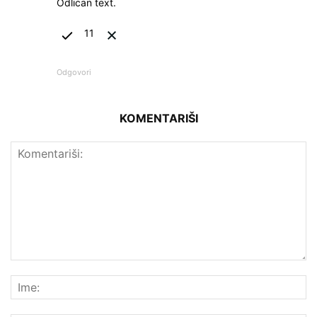
Odlican text.
11
Odgovori
KOMENTARIŠI