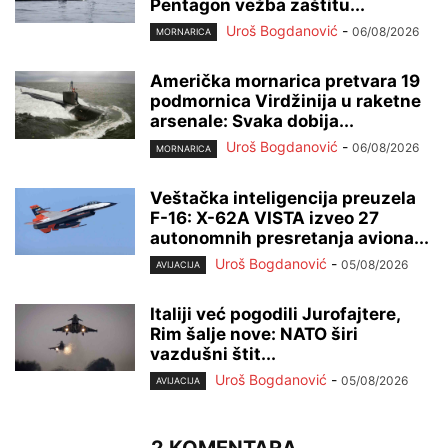
Pentagon vežba zaštitu...
Uroš Bogdanović
-
06/08/2026
MORNARICA
Američka mornarica pretvara 19
podmornica Virdžinija u raketne
arsenale: Svaka dobija...
Uroš Bogdanović
-
06/08/2026
MORNARICA
Veštačka inteligencija preuzela
F-16: X-62A VISTA izveo 27
autonomnih presretanja aviona...
Uroš Bogdanović
-
05/08/2026
AVIJACIJA
Italiji već pogodili Jurofajtere,
Rim šalje nove: NATO širi
vazdušni štit...
Uroš Bogdanović
-
05/08/2026
AVIJACIJA
2 KOMENTARA