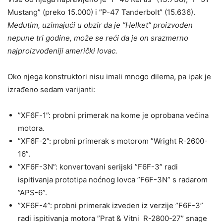
Mustang” (preko 15.000) i ”P-47 Tanderbolt” (15.636).
Međutim, uzimajući u obzir da je ”Helket” proizvođen
nepune tri godine, može se reći da je on srazmerno
najproizvođeniji američki lovac.
Oko njega konstruktori nisu imali mnogo dilema, pa ipak je
izrađeno sedam varijanti:
”XF6F-1”: probni primerak na kome je oprobana većina
motora.
”XF6F-2”: probni primerak s motorom ”Wright R-2600-
16”.
”XF6F-3N”: konvertovani serijski ”F6F-3” radi
ispitivanja prototipa noćnog lovca ”F6F-3N” s radarom
”APS-6”.
”XF6F-4”: probni primerak izveden iz verzije ”F6F-3”
radi ispitivanja motora ”Prat & Vitni R-2800-27” snage