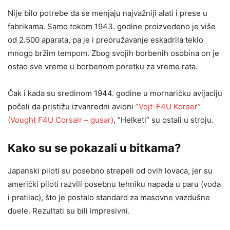
Nije bilo potrebe da se menjaju najvažniji alati i prese u
fabrikama. Samo tokom 1943. godine proizvedeno je više
od 2.500 aparata, pa je i preoružavanje eskadrila teklo
mnogo bržim tempom. Zbog svojih borbenih osobina on je
ostao sve vreme u borbenom poretku za vreme rata.
Čak i kada su sredinom 1944. godine u mornaričku avijaciju
počeli da pristižu izvanredni avioni
”Vojt-F4U Korser”
(Vought F4U Corsair – gusar)
, ”Helketi” su ostali u stroju.
Kako su se pokazali u bitkama?
Japanski piloti su posebno strepeli od ovih lovaca, jer su
američki piloti razvili posebnu tehniku napada u paru (vođa
i pratilac), što je postalo standard za masovne vazdušne
duele. Rezultati su bili impresivni.