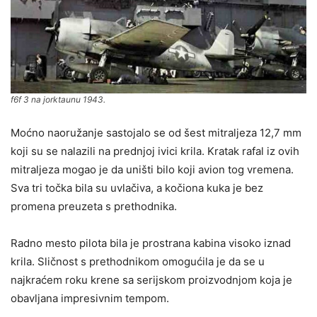
f6f 3 na jorktaunu 1943.
Moćno naoružanje sastojalo se od šest mitraljeza 12,7 mm
koji su se nalazili na prednjoj ivici krila. Kratak rafal iz ovih
mitraljeza mogao je da uništi bilo koji avion tog vremena.
Sva tri točka bila su uvlačiva, a kočiona kuka je bez
promena preuzeta s prethodnika.
Radno mesto pilota bila je prostrana kabina visoko iznad
krila. Sličnost s prethodnikom omogućila je da se u
najkraćem roku krene sa serijskom proizvodnjom koja je
obavljana impresivnim tempom.