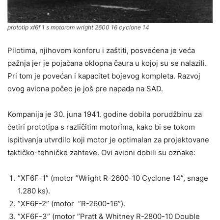
prototip xf6f 1 s motorom wright 2600 16 cyclone 14
Pilotima, njihovom konforu i zaštiti, posvećena je veća
pažnja jer je pojačana oklopna čaura u kojoj su se nalazili.
Pri tom je povećan i kapacitet bojevog kompleta. Razvoj
ovog aviona počeo je još pre napada na SAD.
Kompanija je 30. juna 1941. godine dobila porudžbinu za
četiri prototipa s različitim motorima, kako bi se tokom
ispitivanja utvrdilo koji motor je optimalan za projektovane
taktičko-tehničke zahteve. Ovi avioni dobili su oznake:
”XF6F-1” (motor ”Wright R-2600-10 Cyclone 14”, snage
1.280 ks).
”XF6F-2” (motor ”R-2600-16”).
”XF6F-3” (motor ”Pratt & Whitney R-2800-10 Double