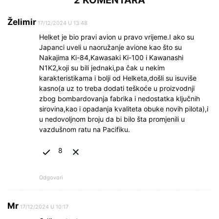
Želimir
17/12/2024 U 13:48
Helket je bio pravi avion u pravo vrijeme.I ako su
Japanci uveli u naoružanje avione kao što su
Nakajima Ki-84,Kawasaki Ki-100 i Kawanashi
N1K2,koji su bili jednaki,pa čak u nekim
karakteristikama i bolji od Helketa,došli su isuviše
kasno(a uz to treba dodati teškoće u proizvodnji
zbog bombardovanja fabrika i nedostatka ključnih
sirovina,kao i opadanja kvaliteta obuke novih pilota),i
u nedovoljnom broju da bi bilo šta promjenili u
vazdušnom ratu na Pacifiku.
8
Odgovori
Mr
17/12/2024 U 10:17