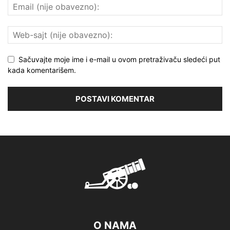
Sačuvajte moje ime i e-mail u ovom pretraživaču sledeći put
kada komentarišem.
O NAMA