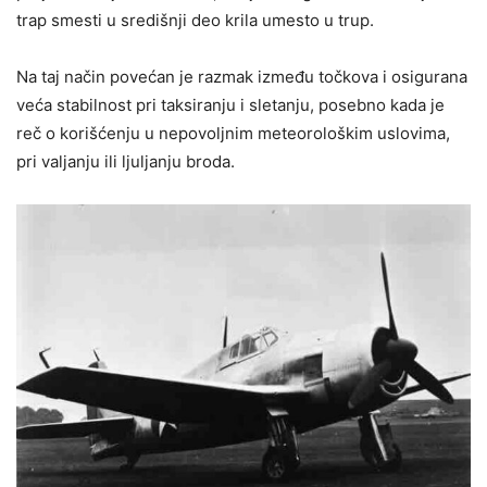
trap smesti u središnji deo krila umesto u trup.
Na taj način povećan je razmak između točkova i osigurana
veća stabilnost pri taksiranju i sletanju, posebno kada je
reč o korišćenju u nepovoljnim meteorološkim uslovima,
pri valjanju ili ljuljanju broda.