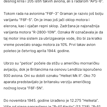
desnog krila i 205 istih takvih aviona, ali s radarom ”APS-6”.
Tokom rada na avionima ”F6F-3” Graman je razvio još bolju
varijantu ”F6F-5”. On je imao još jači oklop motora i
elerona, kao i ojačan repni sklop. Zadržana je najsnažnija
varijanta motora ”R-2800-10W”. Oznaka W označavala je da
taj motor ima sistem za ubrizgavanje vode, što bi za kratko
vreme povećalo snagu motora za 10%. Prvi takav avion
poleteo je četvrtog aprila 1944. godine.
Ubrzo su ”petice” počele da stižu u američku mornaričku
avijaciju, dok je Britancima na osnovu Lendliza isporučeno
930 aviona. Oni su dobili oznaku ”Helket Mk II”. Oko 70
aparata predstavljalo je britansku verziju američkog
noćnog lovca ”F6F-5N”.
Do novembra 1945. godine izrađeno je 12.275 ”Helketa”.
Više od njega napravljeno je ”P-40 Kertis” (13.738), ”P-51