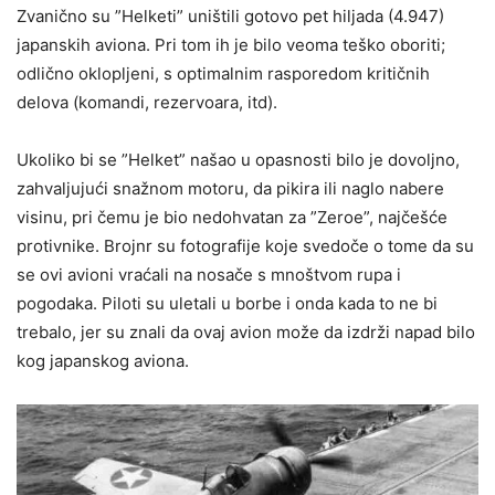
Zvanično su ”Helketi” uništili gotovo pet hiljada (4.947)
japanskih aviona. Pri tom ih je bilo veoma teško oboriti;
odlično oklopljeni, s optimalnim rasporedom kritičnih
delova (komandi, rezervoara, itd).
Ukoliko bi se ”Helket” našao u opasnosti bilo je dovoljno,
zahvaljujući snažnom motoru, da pikira ili naglo nabere
visinu, pri čemu je bio nedohvatan za ”Zeroe”, najčešće
protivnike. Brojnr su fotografije koje svedoče o tome da su
se ovi avioni vraćali na nosače s mnoštvom rupa i
pogodaka. Piloti su uletali u borbe i onda kada to ne bi
trebalo, jer su znali da ovaj avion može da izdrži napad bilo
kog japanskog aviona.