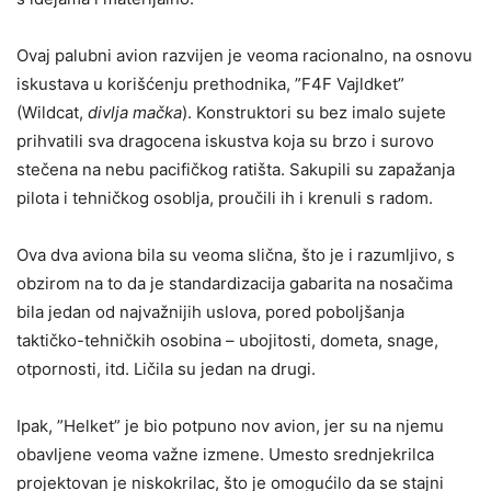
Ovaj palubni avion razvijen je veoma racionalno, na osnovu
iskustava u korišćenju prethodnika, ”F4F Vajldket”
(Wildcat,
divlja mačka
). Konstruktori su bez imalo sujete
prihvatili sva dragocena iskustva koja su brzo i surovo
stečena na nebu pacifičkog ratišta. Sakupili su zapažanja
pilota i tehničkog osoblja, proučili ih i krenuli s radom.
Ova dva aviona bila su veoma slična, što je i razumljivo, s
obzirom na to da je standardizacija gabarita na nosačima
bila jedan od najvažnijih uslova, pored poboljšanja
taktičko-tehničkih osobina – ubojitosti, dometa, snage,
otpornosti, itd. Ličila su jedan na drugi.
Ipak, ”Helket” je bio potpuno nov avion, jer su na njemu
obavljene veoma važne izmene. Umesto srednjekrilca
projektovan je niskokrilac, što je omogućilo da se stajni