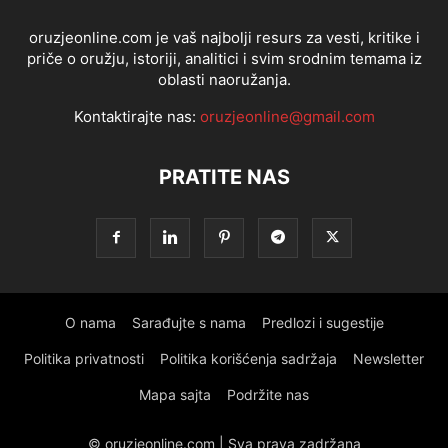
oruzjeonline.com je vaš najbolji resurs za vesti, kritike i
priče o oružju, istoriji, analitici i svim srodnim temama iz
oblasti naoružanja.
Kontaktirajte nas:
oruzjeonline@gmail.com
PRATITE NAS
O nama
Sarađujte s nama
Predlozi i sugestije
Politika privatnosti
Politika korišćenja sadržaja
Newsletter
Mapa sajta
Podržite nas
© oruzjeonline.com | Sva prava zadržana