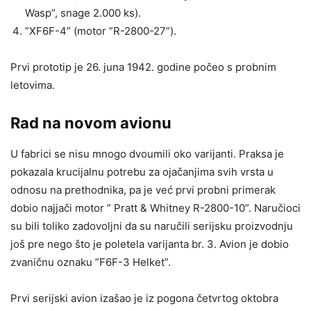
Wasp”, snage 2.000 ks).
”XF6F-4” (motor ”R-2800-27”).
Prvi prototip je 26. juna 1942. godine počeo s probnim
letovima.
Rad na novom avionu
U fabrici se nisu mnogo dvoumili oko varijanti. Praksa je
pokazala krucijalnu potrebu za ojačanjima svih vrsta u
odnosu na prethodnika, pa je već prvi probni primerak
dobio najjači motor ” Pratt & Whitney R-2800-10”. Naručioci
su bili toliko zadovoljni da su naručili serijsku proizvodnju
još pre nego što je poletela varijanta br. 3. Avion je dobio
zvaničnu oznaku ”F6F-3 Helket”.
Prvi serijski avion izašao je iz pogona četvrtog oktobra