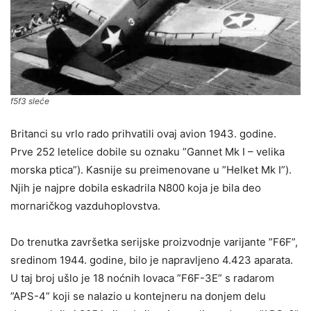
f5f3 sleće
Britanci su vrlo rado prihvatili ovaj avion 1943. godine.
Prve 252 letelice dobile su oznaku ”Gannet Mk I – velika
morska ptica”). Kasnije su preimenovane u ”Helket Mk I”).
Njih je najpre dobila eskadrila N800 koja je bila deo
mornaričkog vazduhoplovstva.
Do trenutka završetka serijske proizvodnje varijante ”F6F”,
sredinom 1944. godine, bilo je napravljeno 4.423 aparata.
U taj broj ušlo je 18 noćnih lovaca ”F6F-3E” s radarom
”APS-4” koji se nalazio u kontejneru na donjem delu