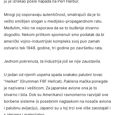
ju je izrekao posle napada na Perl Harbur.
Mnogi joj osporavaju autentičnost, smatrajući da je to
vešto smišljen slogan u medijsko-propagandnom ratu.
Međutim, niko ne osporava da se to buđenje stvarno
dogodilo. Nekom prilikom spomenuli smo podatak da bi
američki vojno-industrijski kompleks svoj pun zamah
ostvario tek 1948. godine, tri godine po završetku rata.
Jednom pokrenuta, ta industrija još se nije zaustavila
.
U jedan od njenih uspeha spada svakako palubni lovac
”Helket” (Grumman F6F Hellcat).
Paklena mačka
ponegde
je nazivana i
vešticom
. Za japanske avione ona je to
stvarno i bila. Dok su Amerikanci ravnomerno razvijali sve
borbene sisteme (s posebnim naglaskom na nosače aviona
i palubnu avijaciju), Japanci su u toj trci sve više zaostajali i
s idejama i materijalno.