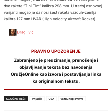
dve rakete ”Tini Tim” kalibra 298 mm. U trećoj osnovnoj
varijanti mogao je da nosi šest raketa vazduh-zemlja
kalibra 127 mm HVAR (High Velocity Aircraft Rocket).
Dragi Ivić
PRAVNO UPOZORENJE
Zabranjeno je preuzimanje, prenošenje i
objavljivanje teksta bez navođenja
OružjeOnline kao izvora i postavljanja linka
ka originalnom tekstu.
KLJUČNE REČI
avijacija
USA
vazduhoplovstvo