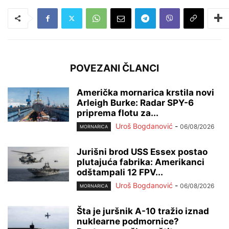
POVEZANI ČLANCI
Američka mornarica krstila novi
Arleigh Burke: Radar SPY-6
priprema flotu za...
Uroš Bogdanović
-
06/08/2026
MORNARICA
Jurišni brod USS Essex postao
plutajuća fabrika: Amerikanci
odštampali 12 FPV...
Uroš Bogdanović
-
06/08/2026
MORNARICA
Šta je juršnik A-10 tražio iznad
nuklearne podmornice?