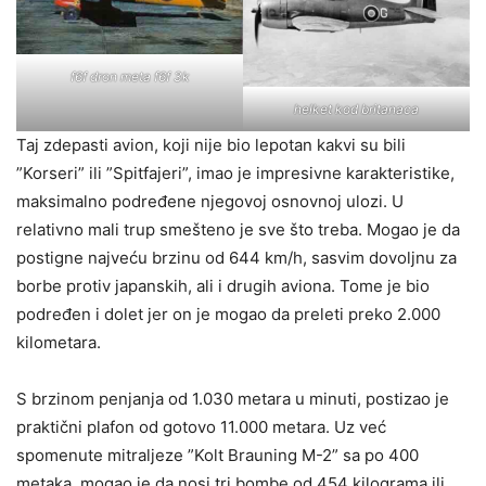
f6f dron meta f6f 3k
helket kod britanaca
Taj zdepasti avion, koji nije bio lepotan kakvi su bili
”Korseri” ili ”Spitfajeri”, imao je impresivne karakteristike,
maksimalno podređene njegovoj osnovnoj ulozi. U
relativno mali trup smešteno je sve što treba. Mogao je da
postigne najveću brzinu od 644 km/h, sasvim dovoljnu za
borbe protiv japanskih, ali i drugih aviona. Tome je bio
podređen i dolet jer on je mogao da preleti preko 2.000
kilometara.
S brzinom penjanja od 1.030 metara u minuti, postizao je
praktični plafon od gotovo 11.000 metara. Uz već
spomenute mitraljeze ”Kolt Brauning M-2” sa po 400
metaka, mogao je da nosi tri bombe od 454 kilograma ili