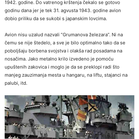
1942. godine. Do vatrenog krštenja čekalo se gotovo
godinu dana jer je tek 31. agvusta 1943. godine avion
dobio priliku da se sukobi s japanskim lovcima.
Avion nisu uzalud nazvali ”Grumanova železara”. Ni na
čemu se nije štedelo, a sve je bilo optimalno tako da se
poboljšaju borbena svojstva i olakša rad posadama na
nosačima. Jako metalno krilo izvedeno je pomoću
upuštenih zakovica i moglo je da se preklopi radi što
manjeg zauzimanja mesta u hangaru, na liftu, stajanci na
palubi, itd.