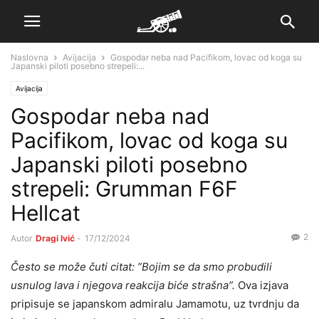
Naslovna
Avijacija
Gospodar neba nad Pacifikom, lovac od koga su
Japanski piloti posebno strepeli:...
Avijacija
Gospodar neba nad
Pacifikom, lovac od koga su
Japanski piloti posebno
strepeli: Grumman F6F
Hellcat
2
Autor
Dragi Ivić
-
17/12/2024
Često se može čuti citat: ”Bojim se da smo probudili
usnulog lava i njegova reakcija biće strašna”.
Ova izjava
pripisuje se japanskom admiralu Jamamotu, uz tvrdnju da