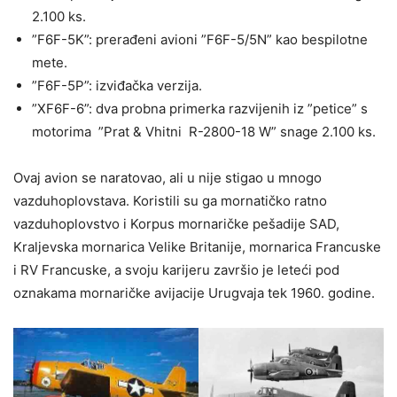
2.100 ks.
”F6F-5K”: prerađeni avioni ”F6F-5/5N” kao bespilotne
mete.
”F6F-5P”: izviđačka verzija.
”XF6F-6”: dva probna primerka razvijenih iz ”petice” s
motorima ”Prat & Vhitni R-2800-18 W” snage 2.100 ks.
Ovaj avion se naratovao, ali u nije stigao u mnogo
vazduhoplovstava. Koristili su ga mornatičko ratno
vazduhoplovstvo i Korpus mornaričke pešadije SAD,
Kraljevska mornarica Velike Britanije, mornarica Francuske
i RV Francuske, a svoju karijeru završio je leteći pod
oznakama mornaričke avijacije Urugvaja tek 1960. godine.