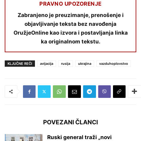
PRAVNO UPOZORENJE
Zabranjeno je preuzimanje, prenošenje i
objavljivanje teksta bez navođenja
OružjeOnline kao izvora i postavljanja linka
ka originalnom tekstu.
KLJUČNE REČI
avijacija
rusija
ukrajina
vazduhoplovstvo
POVEZANI ČLANCI
Ruski general traži „novi