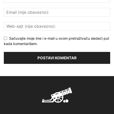
Sačuvajte moje ime i e-mail u ovom pretraživaču sledeći put
kada komentarišem.