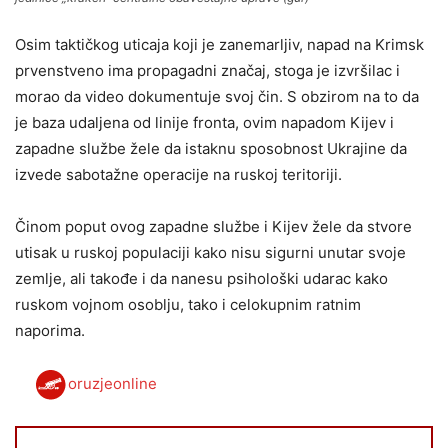
Osim taktičkog uticaja koji je zanemarljiv, napad na Krimsk
prvenstveno ima propagadni značaj, stoga je izvršilac i
morao da video dokumentuje svoj čin. S obzirom na to da
je baza udaljena od linije fronta, ovim napadom Kijev i
zapadne službe žele da istaknu sposobnost Ukrajine da
izvede sabotažne operacije na ruskoj teritoriji.
Činom poput ovog zapadne službe i Kijev žele da stvore
utisak u ruskoj populaciji kako nisu sigurni unutar svoje
zemlje, ali takođe i da nanesu psihološki udarac kako
ruskom vojnom osoblju, tako i celokupnim ratnim
naporima.
oruzjeonline