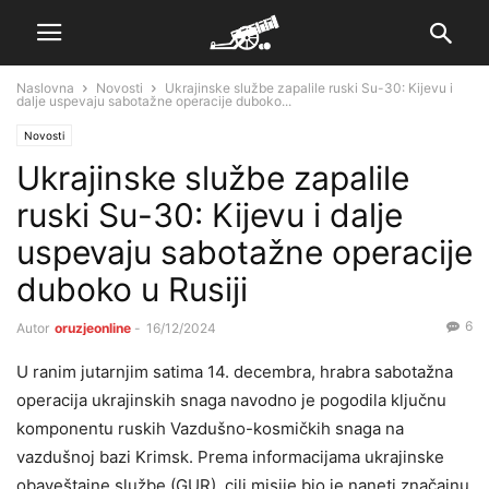
Naslovna
Novosti
Ukrajinske službe zapalile ruski Su-30: Kijevu i
dalje uspevaju sabotažne operacije duboko...
Novosti
Ukrajinske službe zapalile
ruski Su-30: Kijevu i dalje
uspevaju sabotažne operacije
duboko u Rusiji
6
Autor
oruzjeonline
-
16/12/2024
U ranim jutarnjim satima 14. decembra, hrabra sabotažna
operacija ukrajinskih snaga navodno je pogodila ključnu
komponentu ruskih Vazdušno-kosmičkih snaga na
vazdušnoj bazi Krimsk. Prema informacijama ukrajinske
obaveštajne službe (GUR), cilj misije bio je naneti značajnu