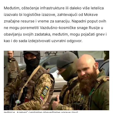
Međutim, oštećenje infrastrukture ili daleko više letelica
izazvalo bi logističke izazove, zahtevajući od Moksve
značajne resurse i vreme za sanaciju. Napadni poput ovih
ne mogu poremetiti Vazdušno-kosmičke snage Rusije u
obavljanju svojih zadataka, međutim, mogu pojačati gnev i
kao i do sada izdejstvovati uzvratni odgovor.
jedinice „kraken“ centralne obaveštajne uprave (gur)