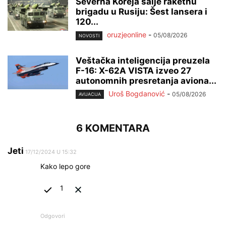
Severna Koreja šalje raketnu
brigadu u Rusiju: Šest lansera i
120...
oruzjeonline
-
05/08/2026
NOVOSTI
Veštačka inteligencija preuzela
F-16: X-62A VISTA izveo 27
autonomnih presretanja aviona...
Uroš Bogdanović
-
05/08/2026
AVIJACIJA
6 KOMENTARA
Jeti
17/12/2024 U 15:32
Kako lepo gore
1
Odgovori