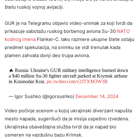
štetu ruskoj vojnoj avijaciji.
GUR je na Telegramu objavio video-snimak za koji tvrdi da
prikazuje sabotažu ruskog borbenog aviona Su-30
NATO
kodnog imena
Flanker-C. Iako razmere ukupne štete ostaju
predmet spekulacija, na snimku se vidi trenutak kada
plamen zahvata donji deo trupa aviona.
🔥 Russia: Ukraine's GUR military intelligence burned down
a $40 million Su-30 fighter aircraft parked at Krymsk airbase
in Krasnodar Krai.
pic.twitter.com/v2JTXM3W3B
— Igor Sushko (@igorsushko)
December 14, 2024
Video počinje scenom u kojoj ukrajinski diverzant napušta
mesto napada, sugerišući da je misija uspešno izvedena.
Ukrajinska obaveštajna služba tvrdi da je napad bio
usmeren na vazdušnu bazu Krimsk.