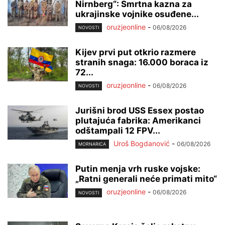
Nirnberg“: Smrtna kazna za
ukrajinske vojnike osuđene...
oruzjeonline
-
06/08/2026
NOVOSTI
Kijev prvi put otkrio razmere
stranih snaga: 16.000 boraca iz
72...
oruzjeonline
-
06/08/2026
NOVOSTI
Jurišni brod USS Essex postao
plutajuća fabrika: Amerikanci
odštampali 12 FPV...
Uroš Bogdanović
-
06/08/2026
MORNARICA
Putin menja vrh ruske vojske:
„Ratni generali neće primati mito“
oruzjeonline
-
06/08/2026
NOVOSTI