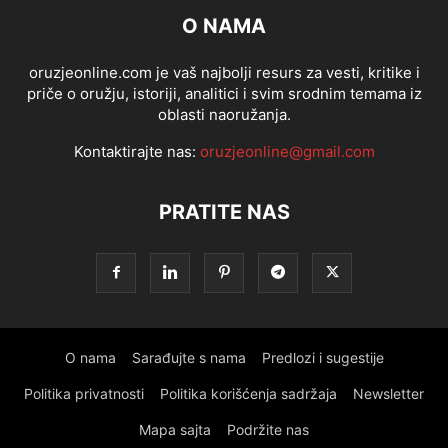
O NAMA
oruzjeonline.com je vaš najbolji resurs za vesti, kritike i
priče o oružju, istoriji, analitici i svim srodnim temama iz
oblasti naoružanja.
Kontaktirajte nas:
oruzjeonline@gmail.com
PRATITE NAS
O nama
Sarađujte s nama
Predlozi i sugestije
Politika privatnosti
Politika korišćenja sadržaja
Newsletter
Mapa sajta
Podržite nas