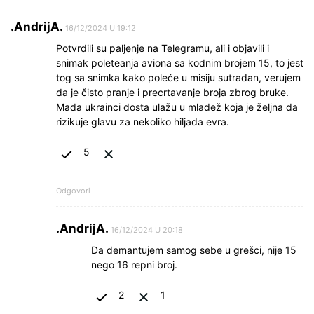
.AndrijA.
16/12/2024 U 19:12
Potvrdili su paljenje na Telegramu, ali i objavili i
snimak poleteanja aviona sa kodnim brojem 15, to jest
tog sa snimka kako poleće u misiju sutradan, verujem
da je čisto pranje i precrtavanje broja zbrog bruke.
Mada ukrainci dosta ulažu u mladež koja je željna da
rizikuje glavu za nekoliko hiljada evra.
5
Odgovori
.AndrijA.
16/12/2024 U 20:18
Da demantujem samog sebe u grešci, nije 15
nego 16 repni broj.
2
1