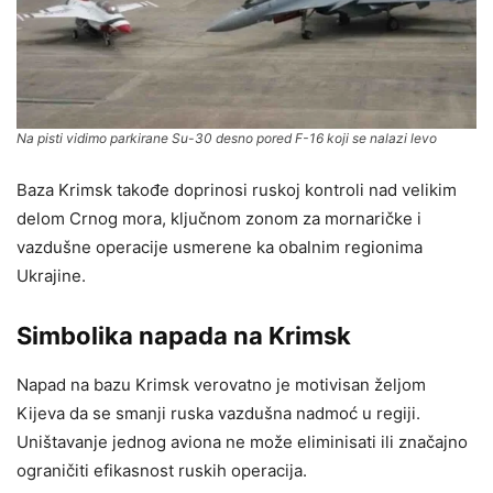
Na pisti vidimo parkirane Su-30 desno pored F-16 koji se nalazi levo
Baza Krimsk takođe doprinosi ruskoj kontroli nad velikim
delom Crnog mora, ključnom zonom za mornaričke i
vazdušne operacije usmerene ka obalnim regionima
Ukrajine.
Simbolika napada na Krimsk
Napad na bazu Krimsk verovatno je motivisan željom
Kijeva da se smanji ruska vazdušna nadmoć u regiji.
Uništavanje jednog aviona ne može eliminisati ili značajno
ograničiti efikasnost ruskih operacija.