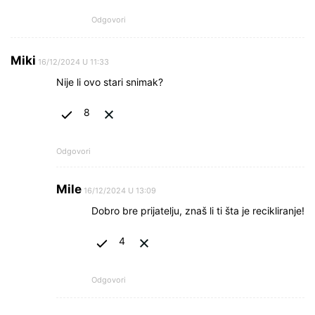
Odgovori
Miki
16/12/2024 U 11:33
Nije li ovo stari snimak?
8
Odgovori
Mile
16/12/2024 U 13:09
Dobro bre prijatelju, znaš li ti šta je recikliranje!
4
Odgovori