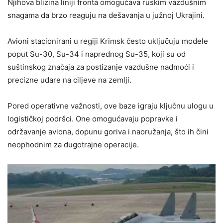
Njihova blizina liniji fronta omogućava ruskim vazdušnim
snagama da brzo reaguju na dešavanja u južnoj Ukrajini.
Avioni stacionirani u regiji Krimsk često uključuju modele
poput Su-30, Su-34 i naprednog Su-35, koji su od
suštinskog značaja za postizanje vazdušne nadmoći i
precizne udare na ciljeve na zemlji.
Pored operativne važnosti, ove baze igraju ključnu ulogu u
logističkoj podršci. One omogućavaju popravke i
održavanje aviona, dopunu goriva i naoružanja, što ih čini
neophodnim za dugotrajne operacije.