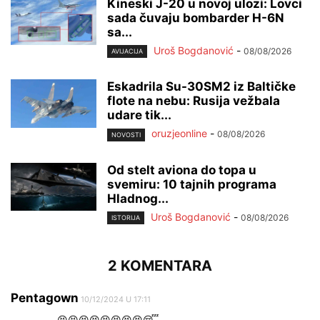
Kineski J-20 u novoj ulozi: Lovci
sada čuvaju bombarder H-6N
sa...
Uroš Bogdanović
-
08/08/2026
AVIJACIJA
Eskadrila Su-30SM2 iz Baltičke
flote na nebu: Rusija vežbala
udare tik...
oruzjeonline
-
08/08/2026
NOVOSTI
Od stelt aviona do topa u
svemiru: 10 tajnih programa
Hladnog...
Uroš Bogdanović
-
08/08/2026
ISTORIJA
2 KOMENTARA
Pentagown
10/12/2024 U 17:11
😫😫😫😫😫😫😫😫😴