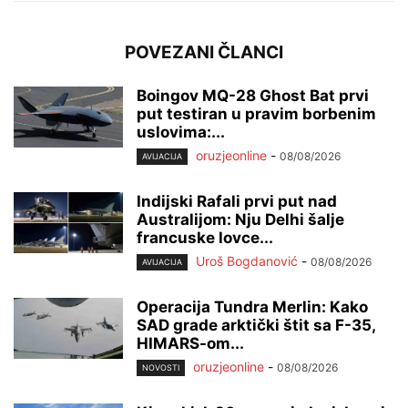
POVEZANI ČLANCI
Boingov MQ-28 Ghost Bat prvi
put testiran u pravim borbenim
uslovima:...
oruzjeonline
-
08/08/2026
AVIJACIJA
Indijski Rafali prvi put nad
Australijom: Nju Delhi šalje
francuske lovce...
Uroš Bogdanović
-
08/08/2026
AVIJACIJA
Operacija Tundra Merlin: Kako
SAD grade arktički štit sa F-35,
HIMARS-om...
oruzjeonline
-
08/08/2026
NOVOSTI