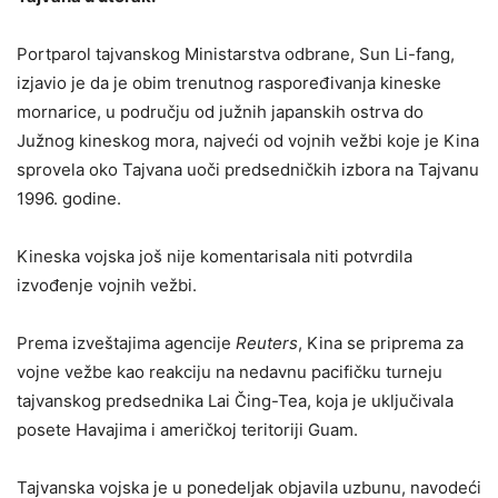
Portparol tajvanskog Ministarstva odbrane, Sun Li-fang,
izjavio je da je obim trenutnog raspoređivanja kineske
mornarice, u području od južnih japanskih ostrva do
Južnog kineskog mora, najveći od vojnih vežbi koje je Kina
sprovela oko Tajvana uoči predsedničkih izbora na Tajvanu
1996. godine.
Kineska vojska još nije komentarisala niti potvrdila
izvođenje vojnih vežbi.
Prema izveštajima agencije
Reuters
, Kina se priprema za
vojne vežbe kao reakciju na nedavnu pacifičku turneju
tajvanskog predsednika Lai Čing-Tea, koja je uključivala
posete Havajima i američkoj teritoriji Guam.
Tajvanska vojska je u ponedeljak objavila uzbunu, navodeći