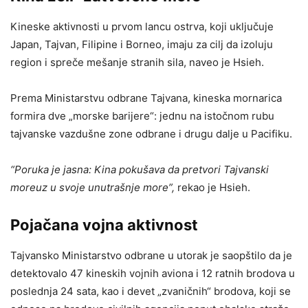
Kineske aktivnosti u prvom lancu ostrva, koji uključuje
Japan, Tajvan, Filipine i Borneo, imaju za cilj da izoluju
region i spreče mešanje stranih sila, naveo je Hsieh.
Prema Ministarstvu odbrane Tajvana, kineska mornarica
formira dve „morske barijere“: jednu na istočnom rubu
tajvanske vazdušne zone odbrane i drugu dalje u Pacifiku.
“Poruka je jasna: Kina pokušava da pretvori Tajvanski
moreuz u svoje unutrašnje more”,
rekao je Hsieh.
Pojačana vojna aktivnost
Tajvansko Ministarstvo odbrane u utorak je saopštilo da je
detektovalo 47 kineskih vojnih aviona i 12 ratnih brodova u
poslednja 24 sata, kao i devet „zvaničnih“ brodova, koji se