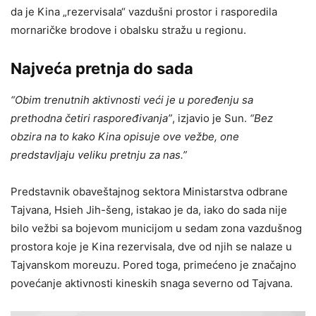
da je Kina „rezervisala“ vazdušni prostor i rasporedila
mornaričke brodove i obalsku stražu u regionu.
Najveća pretnja do sada
“Obim trenutnih aktivnosti veći je u poređenju sa
prethodna četiri raspoređivanja”
, izjavio je Sun.
“Bez
obzira na to kako Kina opisuje ove vežbe, one
predstavljaju veliku pretnju za nas.”
Predstavnik obaveštajnog sektora Ministarstva odbrane
Tajvana, Hsieh Jih-šeng, istakao je da, iako do sada nije
bilo vežbi sa bojevom municijom u sedam zona vazdušnog
prostora koje je Kina rezervisala, dve od njih se nalaze u
Tajvanskom moreuzu. Pored toga, primećeno je značajno
povećanje aktivnosti kineskih snaga severno od Tajvana.