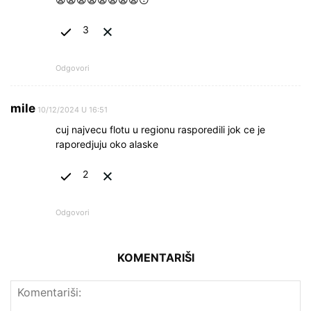
3
Odgovori
mile
10/12/2024 U 16:51
cuj najvecu flotu u regionu rasporedili jok ce je
raporedjuju oko alaske
2
Odgovori
KOMENTARIŠI