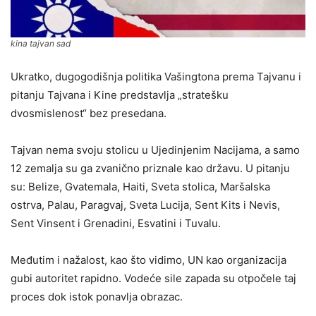
kina tajvan sad
Ukratko, dugogodišnja politika Vašingtona prema Tajvanu i
pitanju Tajvana i Kine predstavlja „stratešku
dvosmislenost“ bez presedana.
Tajvan nema svoju stolicu u Ujedinjenim Nacijama, a samo
12 zemalja su ga zvanično priznale kao državu. U pitanju
su: Belize, Gvatemala, Haiti, Sveta stolica, Maršalska
ostrva, Palau, Paragvaj, Sveta Lucija, Sent Kits i Nevis,
Sent Vinsent i Grenadini, Esvatini i Tuvalu.
Međutim i nažalost, kao što vidimo, UN kao organizacija
gubi autoritet rapidno. Vodeće sile zapada su otpočele taj
proces dok istok ponavlja obrazac.