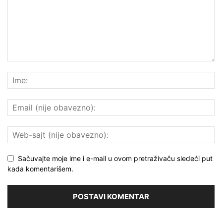
Sačuvajte moje ime i e-mail u ovom pretraživaču sledeći put
kada komentarišem.