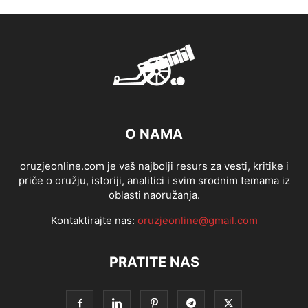
O NAMA
oruzjeonline.com je vaš najbolji resurs za vesti, kritike i
priče o oružju, istoriji, analitici i svim srodnim temama iz
oblasti naoružanja.
Kontaktirajte nas:
oruzjeonline@gmail.com
PRATITE NAS