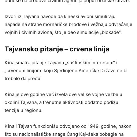
odnose na brodove civilnih agencija poput obalske straže.
Izvori iz Tajvana navode da kineski avioni simuliraju
napade na strane mornaričke brodove i vežbaju odvraćanje
vojnih i civilnih aviona, što je deo simulacije „blokade“.
Tajvansko pitanje – crvena linija
Kina smatra pitanje Tajvana „suštinskim interesom“ i
„crvenom linijom“ koju Sjedinjene Američke Države ne bi
trebalo da pređu.
Kina je ove godine već izvela dve velike vojne vežbe u
okolini Tajvana, a trenutne aktivnosti dodatno podižu
tenzije u regionu.
Kina i Tajvan funkcionišu odvojeno od 1949. godine, nakon
što su nacionalističke snage Čang Kaj-šeka pobegle na