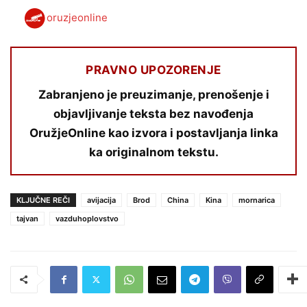
oruzjeonline
PRAVNO UPOZORENJE
Zabranjeno je preuzimanje, prenošenje i
objavljivanje teksta bez navođenja
OružjeOnline kao izvora i postavljanja linka
ka originalnom tekstu.
KLJUČNE REČI
avijacija
Brod
China
Kina
mornarica
tajvan
vazduhoplovstvo