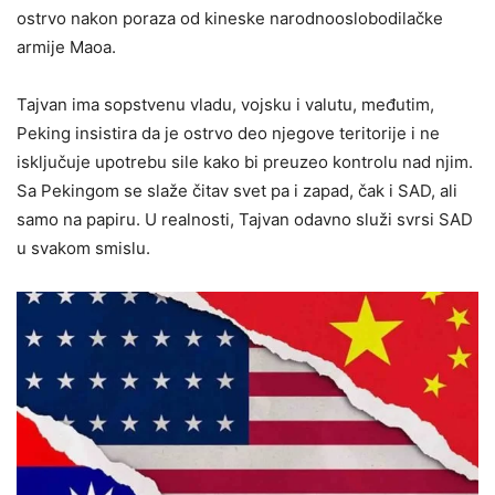
ostrvo nakon poraza od kineske narodnooslobodilačke
armije Maoa.
Tajvan ima sopstvenu vladu, vojsku i valutu, međutim,
Peking insistira da je ostrvo deo njegove teritorije i ne
isključuje upotrebu sile kako bi preuzeo kontrolu nad njim.
Sa Pekingom se slaže čitav svet pa i zapad, čak i SAD, ali
samo na papiru. U realnosti, Tajvan odavno služi svrsi SAD
u svakom smislu.