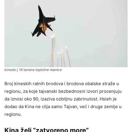
kineski j 16 lansira toplotne mamce
Broj kineskih ratnih brodova i brodova obalske straže u
regionu, za koje tajvanski bezbednosni izvori procenjuju
da iznosi oko 90, izaziva ozbiljnu zabrinutost. Hsieh je
dodao da Kina ne cilja samo Tajvan, već i druge zemlje u
regionu.
Kina želi “zatvoreno more”