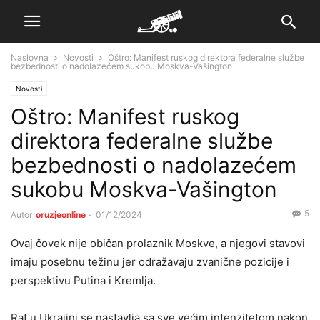
Naslovna
Novosti
Oštro: Manifest ruskog direktora federalne službe
bezbednosti o nadolazećem sukobu Moskva-Vašington
Novosti
Oštro: Manifest ruskog
direktora federalne službe
bezbednosti o nadolazećem
sukobu Moskva-Vašington
5
Autor
oruzjeonline
-
01/12/2024
Ovaj čovek nije običan prolaznik Moskve, a njegovi stavovi
imaju posebnu težinu jer odražavaju zvanične pozicije i
perspektivu Putina i Kremlja.
Rat u Ukrajini se nastavlja sa sve većim intenzitetom nakon