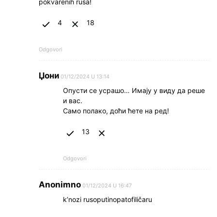
pokvarenih rusa!
4
18
Odgovori
Џони
01/12/2024 U 13:14
Опусти се усрашо… Имају у виду да реше
и вас.
Само полако, доћи ћете на ред!
13
Odgovori
Anonimno
01/12/2024 U 16:47
k’nozi rusoputinopatofiličaru