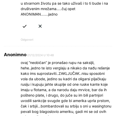
u stvarnom životu pa se tako uživaš i to ti bude i na
društvenim mrežama…..čuj opet
ANONIMAN…….jadno
Odgovori
Anonimno
01/12/2024 U 10:48
ovaj “neobićan” je pronašao rupu na saksijii,
hehe..jedno te isto verglaju a nikako da nađu rešenje
kako ims suprostaviti..ZAKLJUČAK..nisu sposobni
vola da ubode, jedino su kadri da oligarsi pljačkaju
rusiju i kupuju jahte skuplje od one ruske kante koje
imaju u flotama, a da narodu daju mrvice, bar da ih
pošteno plate, i drugo, do juče su im bili partnjori
uvodili sankcije svugde gde bi amerika uprla prstom,
čak i srbjii…bombardovali su srbiju s oni u wasingtonu
pevali bog blagoslovio ameriku, gadi mi se od ovih