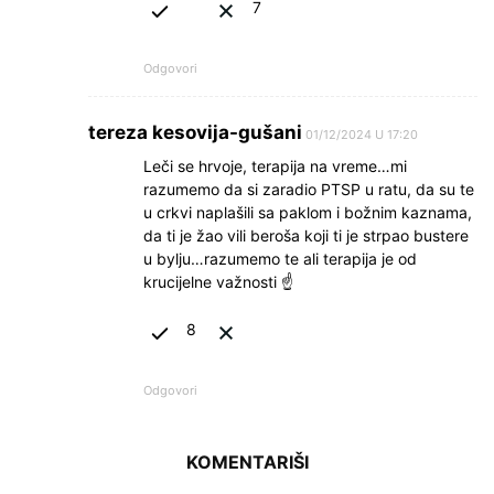
7
Odgovori
tereza kesovija-gušani
01/12/2024 U 17:20
Leči se hrvoje, terapija na vreme…mi
razumemo da si zaradio PTSP u ratu, da su te
u crkvi naplašili sa paklom i božnim kaznama,
da ti je žao vili beroša koji ti je strpao bustere
u bylju…razumemo te ali terapija je od
krucijelne važnosti ☝
8
Odgovori
KOMENTARIŠI