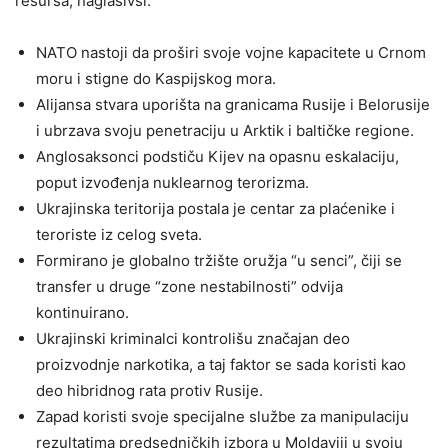
resursa, naglasivši:
NATO nastoji da proširi svoje vojne kapacitete u Crnom
moru i stigne do Kaspijskog mora.
Alijansa stvara uporišta na granicama Rusije i Belorusije
i ubrzava svoju penetraciju u Arktik i baltičke regione.
Anglosaksonci podstiču Kijev na opasnu eskalaciju,
poput izvođenja nuklearnog terorizma.
Ukrajinska teritorija postala je centar za plaćenike i
teroriste iz celog sveta.
Formirano je globalno tržište oružja “u senci”, čiji se
transfer u druge “zone nestabilnosti” odvija
kontinuirano.
Ukrajinski kriminalci kontrolišu značajan deo
proizvodnje narkotika, a taj faktor se sada koristi kao
deo hibridnog rata protiv Rusije.
Zapad koristi svoje specijalne službe za manipulaciju
rezultatima predsedničkih izbora u Moldaviji u svoju