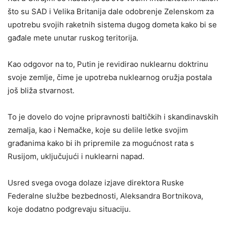
što su SAD i Velika Britanija dale odobrenje Zelenskom za
upotrebu svojih raketnih sistema dugog dometa kako bi se
gađale mete unutar ruskog teritorija.
Kao odgovor na to, Putin je revidirao nuklearnu doktrinu
svoje zemlje, čime je upotreba nuklearnog oružja postala
još bliža stvarnost.
To je dovelo do vojne pripravnosti baltičkih i skandinavskih
zemalja, kao i Nemačke, koje su delile letke svojim
građanima kako bi ih pripremile za mogućnost rata s
Rusijom, uključujući i nuklearni napad.
Usred svega ovoga dolaze izjave direktora Ruske
Federalne službe bezbednosti, Aleksandra Bortnikova,
koje dodatno podgrevaju situaciju.