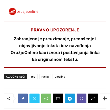
oruzjeonline
PRAVNO UPOZORENJE
Zabranjeno je preuzimanje, prenošenje i
objavljivanje teksta bez navođenja
OružjeOnline kao izvora i postavljanja linka
ka originalnom tekstu.
KLJUČNE REČI
fsb
rusija
ukrajina