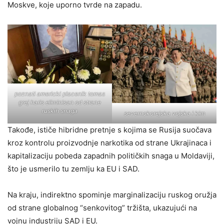
Moskve, koje uporno tvrde na zapadu.
poznati americki placenik tomas
grej haris eliminisan od strane
ruskih snaga
severnokorejska vojska i kim
Takođe, ističe hibridne pretnje s kojima se Rusija suočava
kroz kontrolu proizvodnje narkotika od strane Ukrajinaca i
kapitalizaciju pobeda zapadnih političkih snaga u Moldaviji,
što je usmerilo tu zemlju ka EU i SAD.
Na kraju, indirektno spominje marginalizaciju ruskog oružja
od strane globalnog “senkovitog” tržišta, ukazujući na
vojnu industriju SAD i EU.