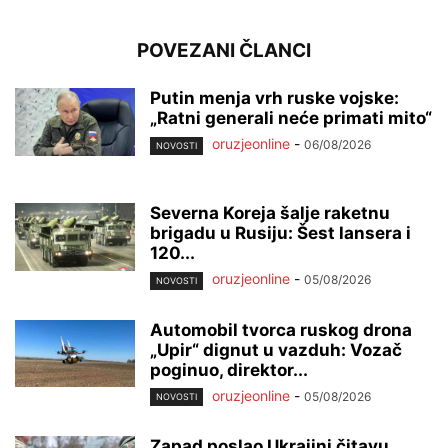
POVEZANI ČLANCI
Putin menja vrh ruske vojske:
„Ratni generali neće primati mito“
oruzjeonline
-
06/08/2026
NOVOSTI
Severna Koreja šalje raketnu
brigadu u Rusiju: Šest lansera i
120...
oruzjeonline
-
05/08/2026
NOVOSTI
Automobil tvorca ruskog drona
„Upir“ dignut u vazduh: Vozač
poginuo, direktor...
oruzjeonline
-
05/08/2026
NOVOSTI
Zapad poslao Ukrajini čitavu