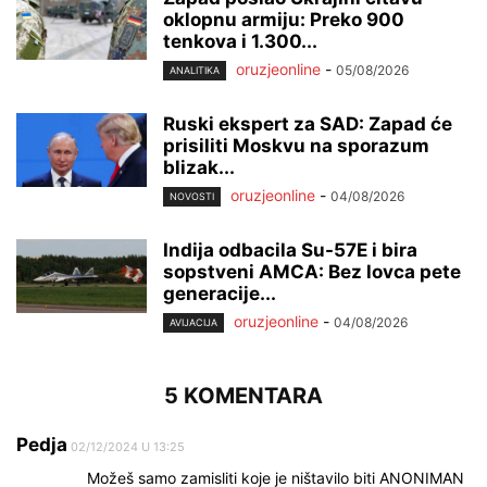
oklopnu armiju: Preko 900
tenkova i 1.300...
oruzjeonline
-
05/08/2026
ANALITIKA
Ruski ekspert za SAD: Zapad će
prisiliti Moskvu na sporazum
blizak...
oruzjeonline
-
04/08/2026
NOVOSTI
Indija odbacila Su-57E i bira
sopstveni AMCA: Bez lovca pete
generacije...
oruzjeonline
-
04/08/2026
AVIJACIJA
5 KOMENTARA
Pedja
02/12/2024 U 13:25
Možeš samo zamisliti koje je ništavilo biti ANONIMAN