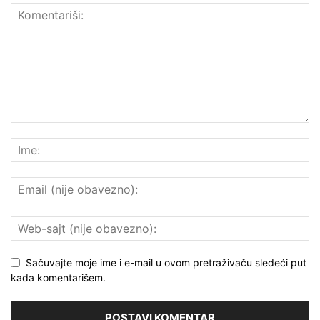
Sačuvajte moje ime i e-mail u ovom pretraživaču sledeći put
kada komentarišem.