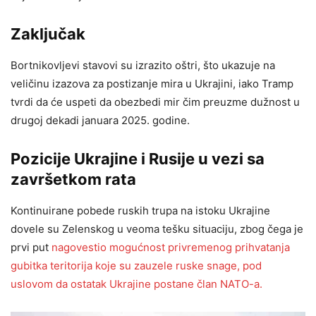
Zaključak
Bortnikovljevi stavovi su izrazito oštri, što ukazuje na
veličinu izazova za postizanje mira u Ukrajini, iako Tramp
tvrdi da će uspeti da obezbedi mir čim preuzme dužnost u
drugoj dekadi januara 2025. godine.
Pozicije Ukrajine i Rusije u vezi sa
završetkom rata
Kontinuirane pobede ruskih trupa na istoku Ukrajine
dovele su Zelenskog u veoma tešku situaciju, zbog čega je
prvi put
nagovestio mogućnost privremenog prihvatanja
gubitka teritorija koje su zauzele ruske snage, pod
uslovom da ostatak Ukrajine postane član NATO-a.