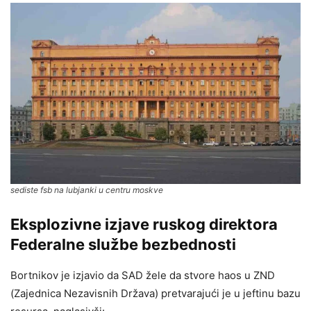
sediste fsb na lubjanki u centru moskve
Eksplozivne izjave ruskog direktora
Federalne službe bezbednosti
Bortnikov je izjavio da SAD žele da stvore haos u ZND
(Zajednica Nezavisnih Država) pretvarajući je u jeftinu bazu