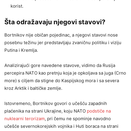
korist.
Šta odražavaju njegovi stavovi?
Bortnikov nije običan pojedinac, a njegovi stavovi nose
posebnu težinu jer predstavljaju zvaničnu politiku i viziju
Putina i Kremlja.
Analizirajući gore navedene stavove, vidimo da Rusija
percepira NATO kao pretnju koja je opkoljava sa juga (Crno
more) s ciljem da stigne do Kaspijskog mora i sa severa
kroz Arktik i baltičke zemlje.
Istovremeno, Bortnikov govori o učešću zapadnih
plaćenika na strani Ukrajine, koju NATO
podstiče na
nuklearni terorizam
, pri čemu ne spominje navodno
učešće severnokorejskih vojnika i Huti boraca na strani