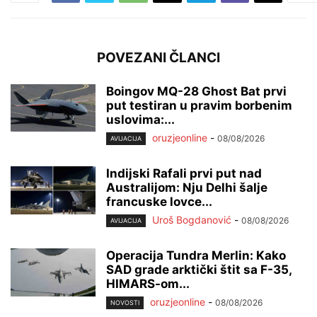
POVEZANI ČLANCI
Boingov MQ-28 Ghost Bat prvi
put testiran u pravim borbenim
uslovima:...
oruzjeonline
-
08/08/2026
AVIJACIJA
Indijski Rafali prvi put nad
Australijom: Nju Delhi šalje
francuske lovce...
Uroš Bogdanović
-
08/08/2026
AVIJACIJA
Operacija Tundra Merlin: Kako
SAD grade arktički štit sa F-35,
HIMARS-om...
oruzjeonline
-
08/08/2026
NOVOSTI