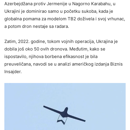
Azerbejdžana protiv Jermenije u Nagorno Karabahu, u
Ukrajini je dominirao samo u početku sukoba, kada je
globalna pomama za modelom TB2 doživela i svoj vrhunac,
a potom dron nestaje sa radara.
Zatim, 2022. godine, tokom vojnih operacija, Ukrajina je
dobila još oko 50 ovih dronova. Međutim, kako se
ispostavilo, njihova borbena efikasnost je bila
preuveličana, navodi se u analizi američkog izdanja Biznis
Insajder.