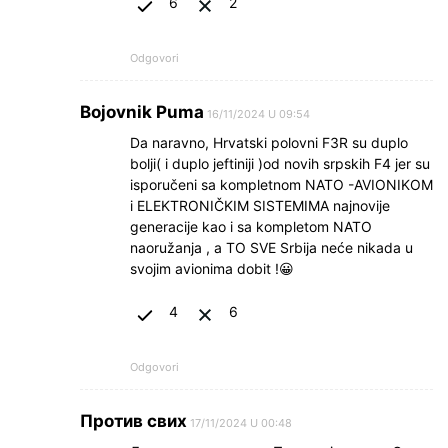
6
2
Odgovori
Bojovnik Puma
16/11/2024 U 09:54
Da naravno, Hrvatski polovni F3R su duplo
bolji( i duplo jeftiniji )od novih srpskih F4 jer su
isporučeni sa kompletnom NATO -AVIONIKOM
i ELEKTRONIČKIM SISTEMIMA najnovije
generacije kao i sa kompletom NATO
naoružanja , a TO SVE Srbija neće nikada u
svojim avionima dobit !😀
4
6
Odgovori
Против свих
17/11/2024 U 00:48