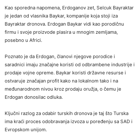
Kao sporedna napomena, Erdoganov zet, Selcuk Bayraktar ​​
je jedan od vlasnika Baykar, kompanije koja stoji iza
Bayraktar ​​dronova. Erdogan Baykar vidi kao porodičnu
firmu i svoje proizvode plasira u mnogim zemljama,
posebno u Africi.
Poznato je da Erdogan, članovi njegove porodice i
saradnici imaju značajne koristi od odbrambene industrije i
prodaje vojne opreme. Baykar koristi državne resurse i
ostvaruje značajan profit kako na lokalnom tako i na
međunarodnom nivou kroz prodaju oružja, o čemu je
Erdogan donosilac odluka.
Ključni razlog za odabir turskih dronova je taj što Turska
ima kraći proces odobravanja izvoza u poređenju sa SAD i
Evropskom unijom.