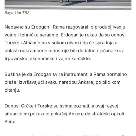
Bayraktar TB2
Nedavno su Erdogan i Rama razgovarali o produbljivanju
vojne i tehničke saradnje. Erdogan je rekao da su odnosi
Turske i Albanije na visokom nivou i da će saradnja u
oblasti odbrambene industrije biti dodatno ojačana kroz
trgovinske, ekonomske i vojne kontakte.
Suština je da Erdogan svira instrument, a Rama normalno
pleše, izvršavajući svaku naredbu Ankare, po bilo kom
pitanju.
Odnosi Grčke i Turske su svima poznati, a ovaj razvoj
situacije im pokazuje pokušaj Ankare da strateški opkoli
Atinu.