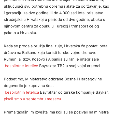
uključujući svu potrebnu opremu i alate za održavanje, kao
i garanciju za dve godine ili do 4.000 sati leta, prisustvo
stručnjaka u Hrvatskoj u periodu od dve godine, obuku u
njihovom centru za obuku u Turskoj i transport celog
paketa u Hrvatsku.
Kada se prodaja oružja finalizuje, Hrvatska će postati peta
država na Balkanu koja koristi turske vojne dronove.
Rumunija, tkzv. Kosovo i Albanija su ranije integrisale
bespilotne letelice
Bayraktar ​​TB2 u svoj vojni arsenal.
Podsetimo, Ministarstvo odbrane Bosne i Hercegovine
dogovorilo je kupovinu šest
bespilotnih letelica
Bayraktar ​​od turske kompanije Baykar,
pisali smo u septembru mesecu.
Prema tadašnjim izveštajima koji su se pozivali na ministra