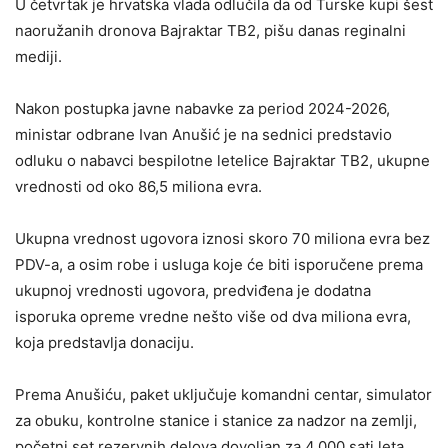
U četvrtak je hrvatska vlada odlučila da od Turske kupi šest
naoružanih dronova Bajraktar TB2, pišu danas reginalni
mediji.
Nakon postupka javne nabavke za period 2024-2026,
ministar odbrane Ivan Anušić je na sednici predstavio
odluku o nabavci bespilotne letelice Bajraktar TB2, ukupne
vrednosti od oko 86,5 miliona evra.
Ukupna vrednost ugovora iznosi skoro 70 miliona evra bez
PDV-a, a osim robe i usluga koje će biti isporučene prema
ukupnoj vrednosti ugovora, predviđena je dodatna
isporuka opreme vredne nešto više od dva miliona evra,
koja predstavlja donaciju.
Prema Anušiću, paket uključuje komandni centar, simulator
za obuku, kontrolne stanice i stanice za nadzor na zemlji,
početni set rezervnih delova dovoljan za 4.000 sati leta,