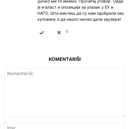
Дечко ми то имамо. Прочитај уговор. Овде
је и власт и опозиција за улазак у ЕУ и
НАТО. Шта мислиш да су нам одобрили ову
куповину а да нешто нисмо дали заузврат
1
KOMENTARIŠI