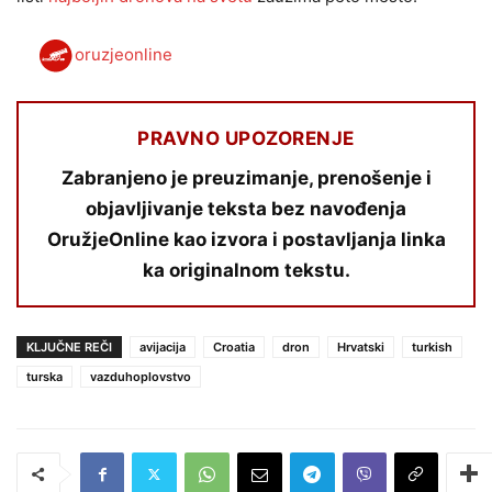
oruzjeonline
PRAVNO UPOZORENJE
Zabranjeno je preuzimanje, prenošenje i
objavljivanje teksta bez navođenja
OružjeOnline kao izvora i postavljanja linka
ka originalnom tekstu.
KLJUČNE REČI
avijacija
Croatia
dron
Hrvatski
turkish
turska
vazduhoplovstvo