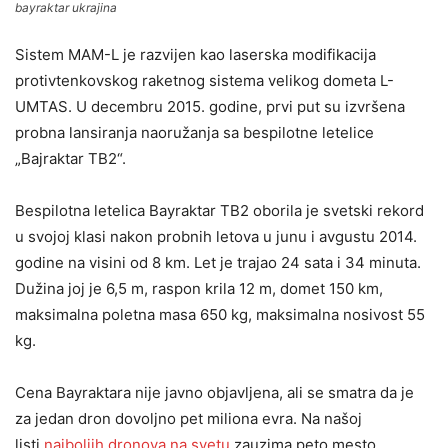
bayraktar ukrajina
Sistem MAM-L je razvijen kao laserska modifikacija
protivtenkovskog raketnog sistema velikog dometa L-
UMTAS. U decembru 2015. godine, prvi put su izvršena
probna lansiranja naoružanja sa bespilotne letelice
„Bajraktar ​​TB2“.
Bespilotna letelica Bayraktar ​​TB2 oborila je svetski rekord
u svojoj klasi nakon probnih letova u junu i avgustu 2014.
godine na visini od 8 km. Let je trajao 24 sata i 34 minuta.
Dužina joj je 6,5 m, raspon krila 12 m, domet 150 km,
maksimalna poletna masa 650 kg, maksimalna nosivost 55
kg.
Cena Bayraktara nije javno objavljena, ali se smatra da je
za jedan dron dovoljno pet miliona evra. Na našoj
listi
najboljih dronova na svetu
zauzima peto mesto.