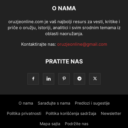
O NAMA
oruzjeonline.com je vaš najbolji resurs za vesti, kritike i
priče o oružju, istoriji, analitici i svim srodnim temama iz
oblasti naoružanja.
Kontaktirajte nas:
oruzjeonline@gmail.com
PRATITE NAS
O nama
Sarađujte s nama
Predlozi i sugestije
Politika privatnosti
Politika korišćenja sadržaja
Newsletter
Mapa sajta
Podržite nas