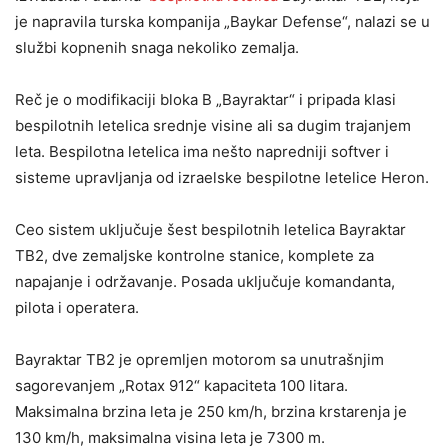
je napravila turska kompanija „Baykar Defense“, nalazi se u
službi kopnenih snaga nekoliko zemalja.
Reč je o modifikaciji bloka B „Bayraktar“ i pripada klasi
bespilotnih letelica srednje visine ali sa dugim trajanjem
leta. Bespilotna letelica ima nešto napredniji softver i
sisteme upravljanja od izraelske bespilotne letelice Heron.
Ceo sistem uključuje šest bespilotnih letelica Bayraktar ​​
TB2, dve zemaljske kontrolne stanice, komplete za
napajanje i održavanje. Posada uključuje komandanta,
pilota i operatera.
Bayraktar ​​TB2 je opremljen motorom sa unutrašnjim
sagorevanjem „Rotax 912“ kapaciteta 100 litara.
Maksimalna brzina leta je 250 km/h, brzina krstarenja je
130 km/h, maksimalna visina leta je 7300 m.