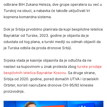
odbrane BiH Zukana Heleza, dve grupe operatera su već u
Turskoj na obuci, a nabavka će takođe uključivati tri
kopnena komandna sistema.
Dok je Srbija prvobitno planirala da kupi bespilotne letelice
Bayraktar ​​od Turske, 2023. godine je objavila da je
odustala od tog plana, a turski mediji su odmah objavili da
je Turska odbila da proda dronove Srbiji.
Srpska vlada je kasnije objasnila da je odlučila da ne
nastavi sa kupovinom u znak protesta zbog
turske prodaje
bespilotnih letelica Bayraktar Kosovu.
Sa druge strane,
Srbija od 2020. godine, pored domaćih UTVA i izraelskih
Orbiter, koristi naoružane dronove CH-95/92 kineske
proizvodnje.