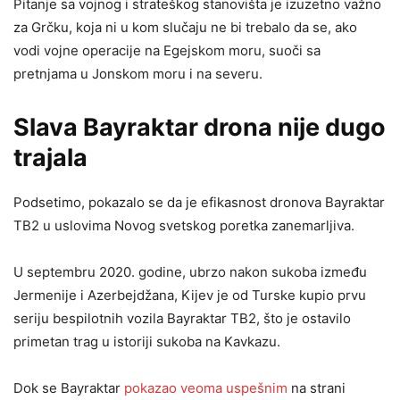
Pitanje sa vojnog i strateškog stanovišta je izuzetno važno
za Grčku, koja ni u kom slučaju ne bi trebalo da se, ako
vodi vojne operacije na Egejskom moru, suoči sa
pretnjama u Jonskom moru i na severu.
Slava Bayraktar drona nije dugo
trajala
Podsetimo, pokazalo se da je efikasnost dronova Bayraktar
​​TB2 u uslovima Novog svetskog poretka zanemarljiva.
U septembru 2020. godine, ubrzo nakon sukoba između
Jermenije i Azerbejdžana, Kijev je od Turske kupio prvu
seriju bespilotnih vozila Bayraktar ​​TB2, što je ostavilo
primetan trag u istoriji sukoba na Kavkazu.
Dok se Bayraktar
pokazao veoma uspešnim
na strani