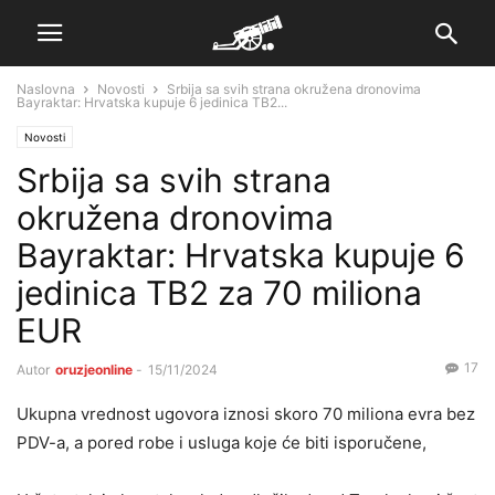
Naslovna
Novosti
Srbija sa svih strana okružena dronovima
Bayraktar: ​​Hrvatska kupuje 6 jedinica TB2...
Novosti
Srbija sa svih strana
okružena dronovima
Bayraktar: ​​Hrvatska kupuje 6
jedinica TB2 za 70 miliona
EUR
17
Autor
oruzjeonline
-
15/11/2024
Ukupna vrednost ugovora iznosi skoro 70 miliona evra bez
PDV-a, a pored robe i usluga koje će biti isporučene,