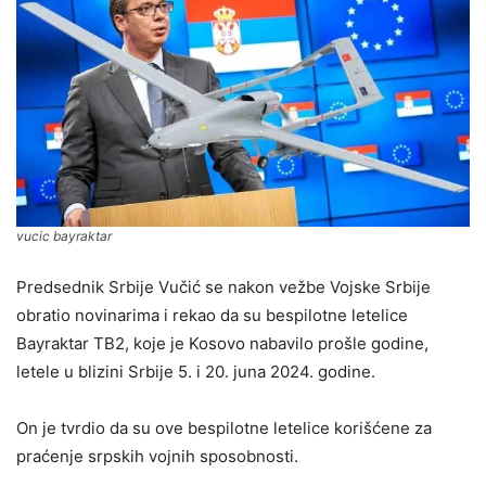
vucic bayraktar
Predsednik Srbije Vučić se nakon vežbe Vojske Srbije
obratio novinarima i rekao da su bespilotne letelice
Bayraktar ​​TB2, koje je Kosovo nabavilo prošle godine,
letele u blizini Srbije 5. i 20. juna 2024. godine.
On je tvrdio da su ove bespilotne letelice korišćene za
praćenje srpskih vojnih sposobnosti.