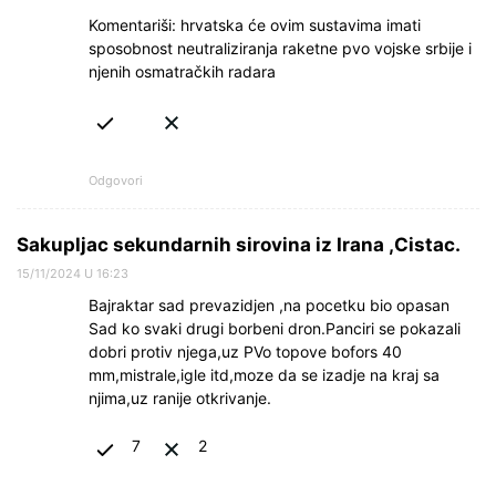
Komentariši: hrvatska će ovim sustavima imati
sposobnost neutraliziranja raketne pvo vojske srbije i
njenih osmatračkih radara
Odgovori
Sakupljac sekundarnih sirovina iz Irana ,Cistac.
15/11/2024 U 16:23
Bajraktar sad prevazidjen ,na pocetku bio opasan
Sad ko svaki drugi borbeni dron.Panciri se pokazali
dobri protiv njega,uz PVo topove bofors 40
mm,mistrale,igle itd,moze da se izadje na kraj sa
njima,uz ranije otkrivanje.
7
2