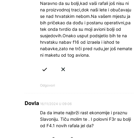
Naravno da su bolji,kad vaši rafali još nisu ni
na proizvodnoj traci,dok naši lete i obučavaju
se nad hrvatskim nebom.Na vašem mjestu ja
bih pričekao da dođu i postanu operativni,pa
tek onda tvrdio da su moji avioni bolji od
susjedovih.Onako usput podsjetio bih te na
hrvatsku nabav f16 od izraela i ishod te
nabavke,zato ne trči pred rudu,jer još nemate
ni maketu od tog aviona.
Odgovori
Dovla
16/11/2024 U 09:06
Da da imate najbrži rast ekonomije i praznu
Slavoniju. Tiču molim te . I polovni F3r su bolji
od F4.1 novih rafala jel da?