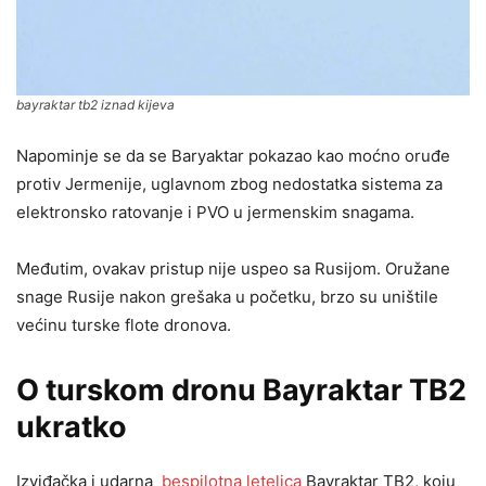
bayraktar tb2 iznad kijeva
Napominje se da se Baryaktar pokazao kao moćno oruđe
protiv Jermenije, uglavnom zbog nedostatka sistema za
elektronsko ratovanje i PVO u jermenskim snagama.
Međutim, ovakav pristup nije uspeo sa Rusijom. Oružane
snage Rusije nakon grešaka u početku, brzo su uništile
većinu turske flote dronova.
O turskom dronu Bayraktar TB2
ukratko
Izviđačka i udarna
bespilotna letelica
Bayraktar ​​TB2, koju