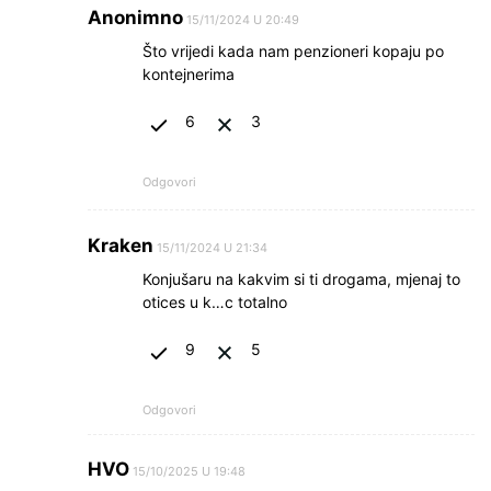
Anonimno
15/11/2024 U 20:49
Što vrijedi kada nam penzioneri kopaju po
kontejnerima
6
3
Odgovori
Kraken
15/11/2024 U 21:34
Konjušaru na kakvim si ti drogama, mjenaj to
otices u k…c totalno
9
5
Odgovori
HVO
15/10/2025 U 19:48