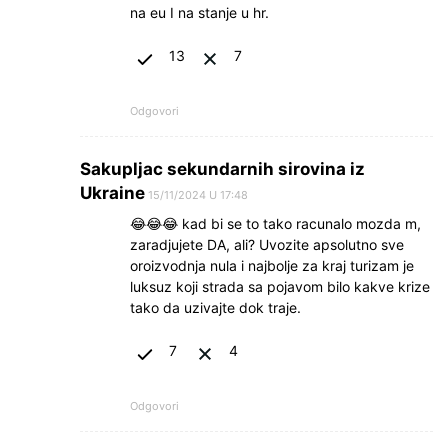
na eu I na stanje u hr.
13
7
Odgovori
Sakupljac sekundarnih sirovina iz
Ukraine
15/11/2024 U 17:48
😂😂😂 kad bi se to tako racunalo mozda m,
zaradjujete DA, ali? Uvozite apsolutno sve
oroizvodnja nula i najbolje za kraj turizam je
luksuz koji strada sa pojavom bilo kakve krize
tako da uzivajte dok traje.
7
4
Odgovori