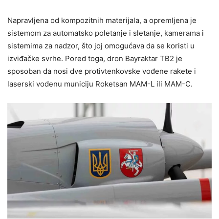
Napravljena od kompozitnih materijala, a opremljena je
sistemom za automatsko poletanje i sletanje, kamerama i
sistemima za nadzor, što joj omogućava da se koristi u
izviđačke svrhe. Pored toga, dron Bayraktar ​​TB2 je
sposoban da nosi dve protivtenkovske vođene rakete i
laserski vođenu municiju Roketsan MAM-L ili MAM-C.