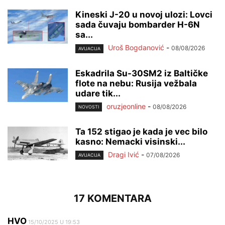
Kineski J-20 u novoj ulozi: Lovci
sada čuvaju bombarder H-6N
sa...
Uroš Bogdanović
-
08/08/2026
AVIJACIJA
Eskadrila Su-30SM2 iz Baltičke
flote na nebu: Rusija vežbala
udare tik...
oruzjeonline
-
08/08/2026
NOVOSTI
Ta 152 stigao je kada je vec bilo
kasno: Nemacki visinski...
Dragi Ivić
-
07/08/2026
AVIJACIJA
17 KOMENTARA
HVO
15/10/2025 U 19:53