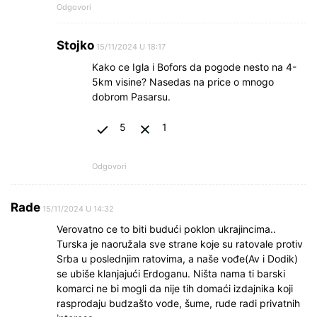
Odgovori
Stojko
15/11/2024 U 18:17
Kako ce Igla i Bofors da pogode nesto na 4-
5km visine? Nasedas na price o mnogo
dobrom Pasarsu.
5
1
Odgovori
Rade
15/11/2024 U 14:32
Verovatno ce to biti budući poklon ukrajincima..
Turska je naoružala sve strane koje su ratovale protiv
Srba u poslednjim ratovima, a naše vođe(Av i Dodik)
se ubiše klanjajući Erdoganu. Ništa nama ti barski
komarci ne bi mogli da nije tih domaći izdajnika koji
rasprodaju budzašto vode, šume, rude radi privatnih