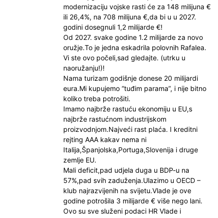
modernizaciju vojske rasti će za 148 milijuna €
ili 26,4%, na 708 milijuna €,da bi u u 2027.
godini dosegnuli 1,2 milijarde €!
Od 2027. svake godine 1.2 milijarde za novo
oružje.To je jedna eskadrila polovnih Rafalea.
Vi ste ovo počeli,sad gledajte. (utrku u
naoružanju!)!
Nama turizam godišnje donese 20 milijardi
eura.Mi kupujemo “tuđim parama”, i nije bitno
koliko treba potrošiti.
Imamo najbrže rastuću ekonomiju u EU,s
najbrže rastućnom industrijskom
proizvodnjom.Najveći rast plaća. I kreditni
rejting AAA kakav nema ni
Italija,Španjolska,Portuga,Slovenija i druge
zemlje EU.
Mali deficit,pad udjela duga u BDP-u na
57%,pad svih zaduženja.Ulazimo u OECD –
klub najrazvijenih na svijetu.Vlade je ove
godine potrošila 3 milijarde € više nego lani.
Ovo su sve služeni podaci HR Vlade i