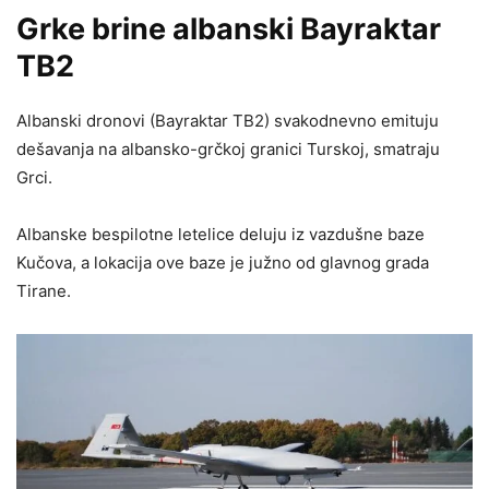
Grke brine albanski Bayraktar ​​
TB2
Albanski dronovi (Bayraktar ​​TB2) svakodnevno emituju
dešavanja na albansko-grčkoj granici Turskoj, smatraju
Grci.
Albanske bespilotne letelice deluju iz vazdušne baze
Kučova, a lokacija ove baze je južno od glavnog grada
Tirane.