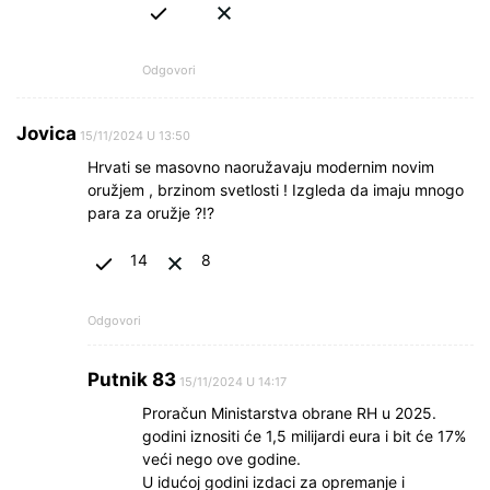
Odgovori
Jovica
15/11/2024 U 13:50
Hrvati se masovno naoružavaju modernim novim
oružjem , brzinom svetlosti ! Izgleda da imaju mnogo
para za oružje ?!?
14
8
Odgovori
Putnik 83
15/11/2024 U 14:17
Proračun Ministarstva obrane RH u 2025.
godini iznositi će 1,5 milijardi eura i bit će 17%
veći nego ove godine.
U idućoj godini izdaci za opremanje i