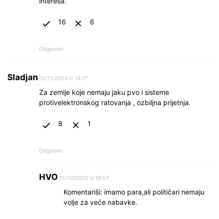
interesa.
16
6
Odgovori
Sladjan
15/11/2024 U 14:17
Za zemlje koje nemaju jaku pvo i sisteme
protivelektronskog ratovanja , ozbiljna prijetnja.
8
1
Odgovori
HVO
15/10/2025 U 19:57
Komentariši: imamo para,ali političari nemaju
volje za veće nabavke.