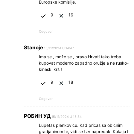
Europske komisiije.
9
16
Odgovori
Stanoje
15/11/2024 U 14:47
Ima se , može se , bravo Hrvati tako treba
kupovat moderno zapadno oružje a ne rusko-
kineski krš !
9
18
Odgovori
РОБИН УД
15/11/2024 U 15:34
Lupetas plenkovicu. Kad pricas sa obicnim
gradjaninom hr, vidi se tzv.napredak. Kukaju I