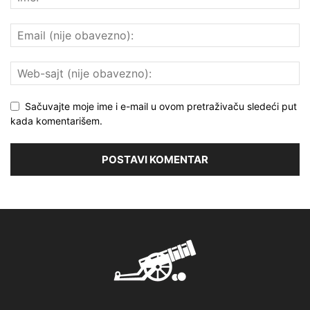
Sačuvajte moje ime i e-mail u ovom pretraživaču sledeći put
kada komentarišem.