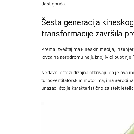
dostignuća.
Šesta generacija kinesko
transformacije završila pr
Prema izveštajima kineskih medija, inženje
lovca na aerodromu na južnoj ivici pustinje
Nedavni crteži dizajna otkrivaju da je ova m
turboventilatorskim motorima, ima aerodinami
unazad, što je karakteristično za stelt letelic