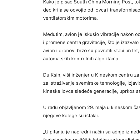
Kako je pisao South China Morning Post, to
deo krila se odvojio od lovca i transformisa
ventilatorskim motorima.
Međutim, avion je iskusio vibracije nakon o
i promene centra gravitacije, što je izazva
avion i dronovi brzo su povratili stabilan le
automatskih kontrolnih algoritama.
Du Ksin, viši inženjer u Kineskom centru za 
za istraživanje svemirske tehnologije, izjav
kineske lovce sledeće generacije, uprkos s
U radu objavljenom 29. maja u kineskom ča
njegove kolege su istakli:
„U pitanju je napredni način saradnje između 
funkcionalno različitih letelica za koordinis