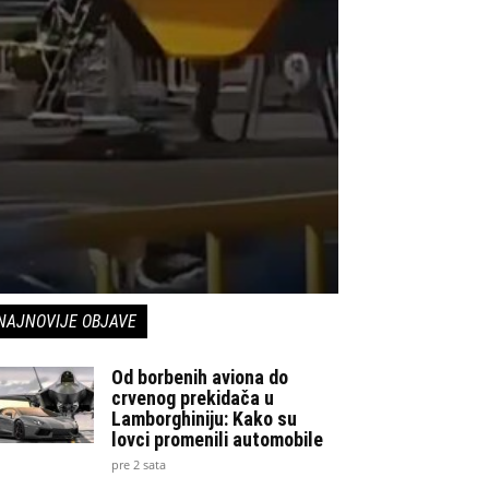
NAJNOVIJE OBJAVE
Od borbenih aviona do
crvenog prekidača u
Lamborghiniju: Kako su
lovci promenili automobile
pre 2 sata