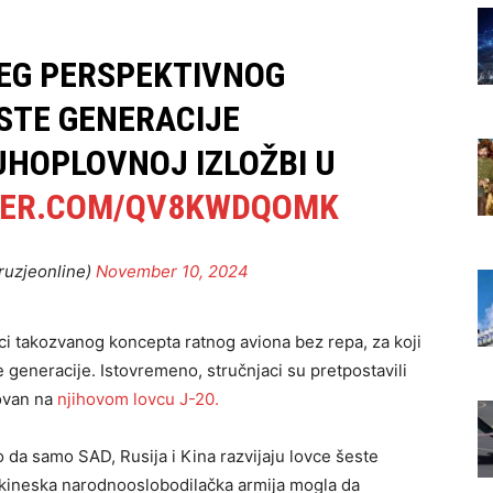
EG PERSPEKTIVNOG
STE GENERACIJE
HOPLOVNOJ IZLOŽBI U
TER.COM/QV8KWDQOMK
ruzjeonline)
November 10, 2024
ci takozvanog koncepta ratnog aviona bez repa, za koji
e generacije. Istovremeno, stručnjaci su pretpostavili
novan na
njihovom lovcu J-20.
o da samo SAD, Rusija i Kina razvijaju lovce šeste
 kineska narodnooslobodilačka armija mogla da