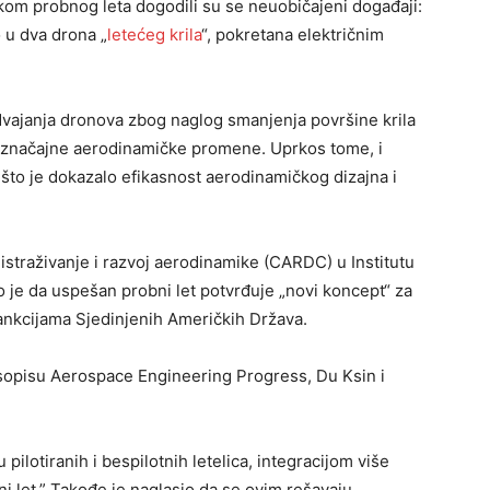
kom probnog leta dogodili su se neuobičajeni događaji:
o u dva drona „
letećeg krila
“, pokretana električnim
dvajanja dronova zbog naglog smanjenja površine krila
lo značajne aerodinamičke promene. Uprkos tome, i
t, što je dokazalo efikasnost aerodinamičkog dizajna i
istraživanje i razvoj aerodinamike (CARDC) u Institutu
io je da uspešan probni let potvrđuje „novi koncept“ za
ankcijama Sjedinjenih Američkih Država.
sopisu Aerospace Engineering Progress, Du Ksin i
pilotiranih i bespilotnih letelica, integracijom više
ani let.” Takođe je naglasio da se ovim rešavaju