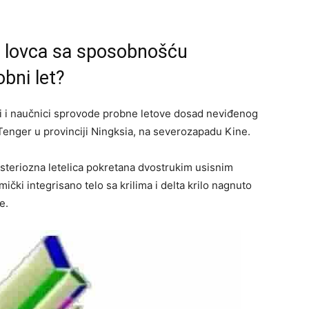
g lovca sa sposobnošću
obni let?
ri i naučnici sprovode probne letove dosad neviđenog
 Tenger u provinciji Ningksia, na severozapadu Kine.
isteriozna letelica pokretana dvostrukim usisnim
čki integrisano telo sa krilima i delta krilo nagnuto
e.