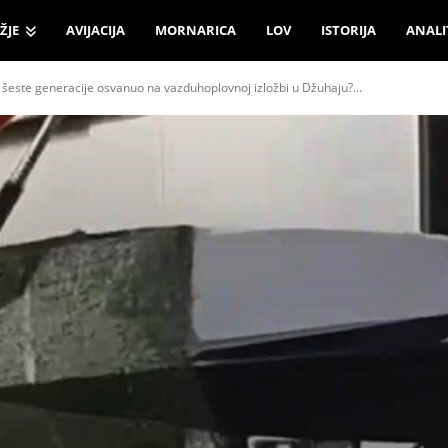
ŽJE
AVIJACIJA
MORNARICA
LOV
ISTORIJA
ANALI
 šeste generacije osvanuo na vazduhoplovnoj izložbi u Džuhaju?...