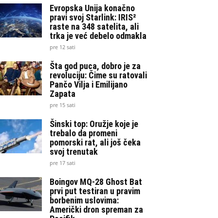
Evropska Unija konačno
pravi svoj Starlink: IRIS²
raste na 348 satelita, ali
trka je već debelo odmakla
pre 12 sati
Šta god puca, dobro je za
revoluciju: Čime su ratovali
Pančo Vilja i Emilijano
Zapata
pre 15 sati
Šinski top: Oružje koje je
trebalo da promeni
pomorski rat, ali još čeka
svoj trenutak
pre 17 sati
Boingov MQ-28 Ghost Bat
prvi put testiran u pravim
borbenim uslovima:
Američki dron spreman za