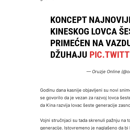
KONCEPT NAJNOVIJ
KINESKOG LOVCA ŠE
PRIMEĆEN NA VAZDU
DŽUHAJU
PIC.TWIT
— Oruzje Online (@o
Godinu dana kasnije objavljeni su novi snim
se govorilo da je vezan za razvoj lovca šest
da Kina razvija lovac šeste generacije zas
Vojni stručnjaci su tada skrenuli pažnju na t
generacije. Istovremeno je naglašeno da bi