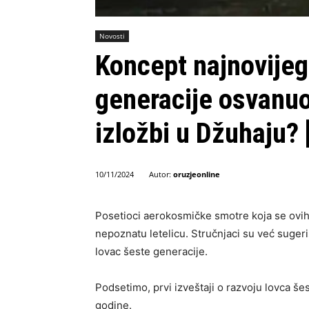
Novosti
Koncept najnovijeg
generacije osvanu
izložbi u Džuhaju?
Autor:
oruzjeonline
10/11/2024
Posetioci aerokosmičke smotre koja se ovih 
nepoznatu letelicu. Stručnjaci su već sugeri
lovac šeste generacije.
Podsetimo, prvi izveštaji o razvoju lovca še
godine.