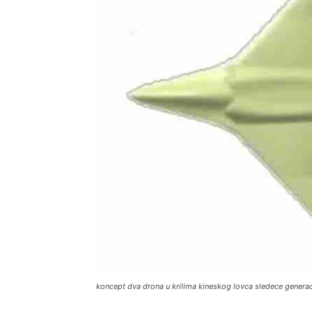
koncept dva drona u krilima kineskog lovca sledece genera