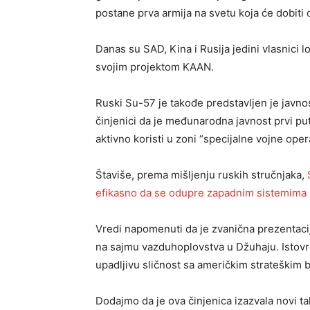
postane prva armija na svetu koja će dobiti 
Danas su SAD, Kina i Rusija jedini vlasnici 
svojim projektom KAAN.
Ruski Su-57 je takođe predstavljen je javn
činjenici da je međunarodna javnost prvi put
aktivno koristi u zoni “specijalne vojne oper
Štaviše, prema mišljenju ruskih stručnjaka,
efikasno da se odupre zapadnim sistemima P
Vredi napomenuti da je zvanična prezentaci
na sajmu vazduhoplovstva u Džuhaju. Istovr
upadljivu sličnost sa američkim strateški
Dodajmo da je ova činjenica izazvala novi t