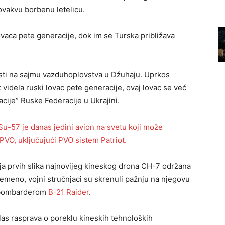
ovakvu borbenu letelicu.
lovaca pete generacije, dok im se Turska približava
osti na sajmu vazduhoplovstva u Džuhaju. Uprkos
 videla ruski lovac pete generacije, ovaj lovac se već
acije” Ruske Federacije u Ukrajini.
Su-57 je danas jedini avion na svetu koji može
VO, uključujući PVO sistem Patriot.
ja prvih slika najnovijeg kineskog drona CH-7 održana
emeno, vojni stručnjaci su skrenuli pažnju na njegovu
m bombarderom
B-21 Raider
.
alas rasprava o poreklu kineskih tehnoloških