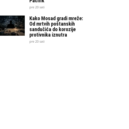
Pacifik
pre 20 sati
Kako Mosad gradi mreže:
Od mrtvih poštanskih
sandučića do korozije
protivnika iznutra
pre 20 sati