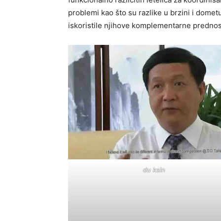
problemi kao što su razlike u brzini i dometu
iskoristile njihove komplementarne prednos
du ksin