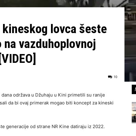
 kineskog lovca šeste
o na vazduhoplovnoj
 [VIDEO]
10
dana održava u Džuhaju u Kini primetili su ranije
sali da bi ovaj primerak mogao biti koncept za kineski
ste generacije od strane NR Kine datiraju iz 2022.