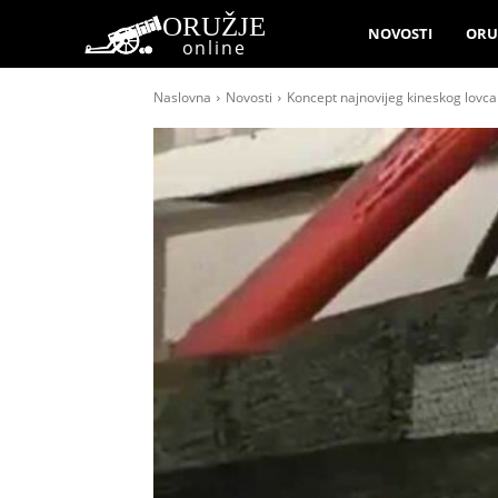
ORUŽJE
NOVOSTI
ORU
online
Naslovna
Novosti
Koncept najnovijeg kineskog lovca