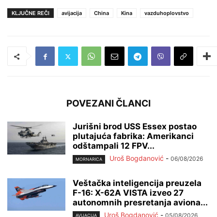
KLJUČNE REČI
avijacija
China
Kina
vazduhoplovstvo
POVEZANI ČLANCI
Jurišni brod USS Essex postao
plutajuća fabrika: Amerikanci
odštampali 12 FPV...
Uroš Bogdanović
-
06/08/2026
MORNARICA
Veštačka inteligencija preuzela
F-16: X-62A VISTA izveo 27
autonomnih presretanja aviona...
Uroš Bogdanović
-
05/08/2026
AVIJACIJA