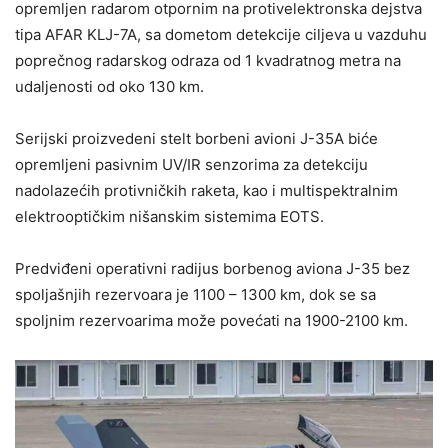
opremljen radarom otpornim na protivelektronska dejstva
tipa AFAR KLJ-7A, sa dometom detekcije ciljeva u vazduhu
poprečnog radarskog odraza od 1 kvadratnog metra na
udaljenosti od oko 130 km.
Serijski proizvedeni stelt borbeni avioni J-35A biće
opremljeni pasivnim UV/IR senzorima za detekciju
nadolazećih protivničkih raketa, kao i multispektralnim
elektrooptičkim nišanskim sistemima EOTS.
Predviđeni operativni radijus borbenog aviona J-35 bez
spoljašnjih rezervoara je 1100 – 1300 km, dok se sa
spoljnim rezervoarima može povećati na 1900-2100 km.