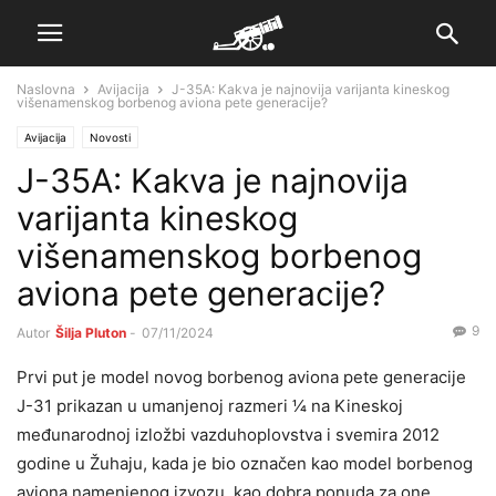
Naslovna
Avijacija
J-35A: Kakva je najnovija varijanta kineskog
višenamenskog borbenog aviona pete generacije?
Avijacija
Novosti
J-35A: Kakva je najnovija
varijanta kineskog
višenamenskog borbenog
aviona pete generacije?
9
Autor
Šilja Pluton
-
07/11/2024
Prvi put je model novog borbenog aviona pete generacije
J-31 prikazan u umanjenoj razmeri 1⁄4 na Kineskoj
međunarodnoj izložbi vazduhoplovstva i svemira 2012
godine u Žuhaju, kada je bio označen kao model borbenog
aviona namenjenog izvozu, kao dobra ponuda za one