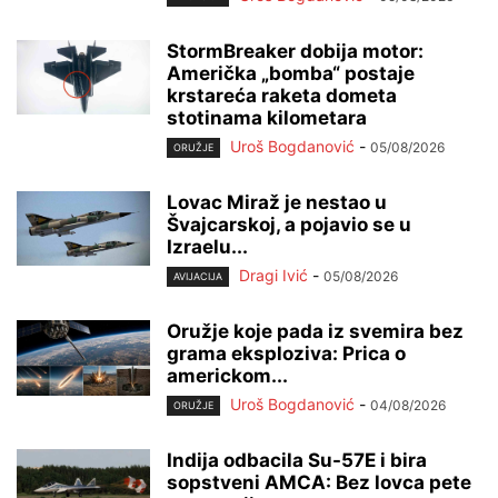
StormBreaker dobija motor:
Američka „bomba“ postaje
krstareća raketa dometa
stotinama kilometara
Uroš Bogdanović
-
05/08/2026
ORUŽJE
Lovac Miraž je nestao u
Švajcarskoj, a pojavio se u
Izraelu...
Dragi Ivić
-
05/08/2026
AVIJACIJA
Oružje koje pada iz svemira bez
grama eksploziva: Prica o
americkom...
Uroš Bogdanović
-
04/08/2026
ORUŽJE
Indija odbacila Su-57E i bira
sopstveni AMCA: Bez lovca pete