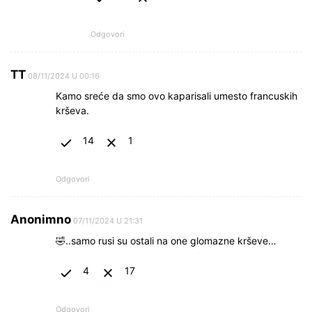
Odgovori
ТТ
08/11/2024 U 00:16
Kamo sreće da smo ovo kaparisali umesto francuskih
krševa.
14
1
Odgovori
Anonimno
07/11/2024 U 21:31
🤣..samo rusi su ostali na one glomazne krševe…
4
17
Odgovori