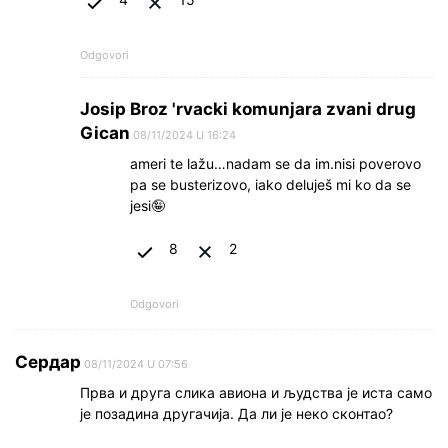
Odgovori
Josip Broz 'rvacki komunjara zvani drug
Gican
08/11/2024 U 16:24
ameri te lažu…nadam se da im.nisi poverovo
pa se busterizovo, iako deluješ mi ko da se
jesi🤪
8
2
Odgovori
Сердар
08/11/2024 U 07:56
Прва и друга слика авиона и људства је иста само
је позадина другачија. Да ли је неко сконтао?