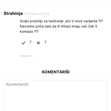
Strahinja
07/11/2024 U 20:53
Svaki prototip za testiranje ,eto ti nove varijante ?!?
Navodno priča selo da ih Kinezi imaju već čak 5
komada ?!?
7
7
Odgovori
KOMENTARIŠI