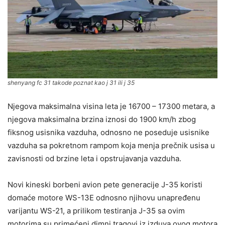
shenyang fc 31 takode poznat kao j 31 ili j 35
Njegova maksimalna visina leta je 16700 – 17300 metara, a
njegova maksimalna brzina iznosi do 1900 km/h zbog
fiksnog usisnika vazduha, odnosno ne poseduje usisnike
vazduha sa pokretnom rampom koja menja prečnik usisa u
zavisnosti od brzine leta i opstrujavanja vazduha.
Novi kineski borbeni avion pete generacije J-35 koristi
domaće motore WS-13E odnosno njihovu unapređenu
varijantu WS-21, a prilikom testiranja J-35 sa ovim
motorima su primećeni dimni tragovi iz izduva ovog motora