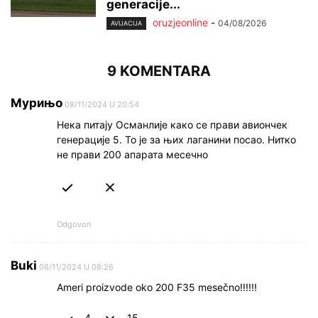
generacije...
oruzjeonline
-
04/08/2026
AVIJACIJA
9 KOMENTARA
Мурињо
08/11/2024 U 20:54
Нека питају Османлије како се прави авиончек
генерације 5. То је за њих лаганини посао. Нитко
не прави 200 апарата месечно
Odgovori
Buki
08/11/2024 U 08:26
Ameri proizvode oko 200 F35 mesečno!!!!!!
4
15