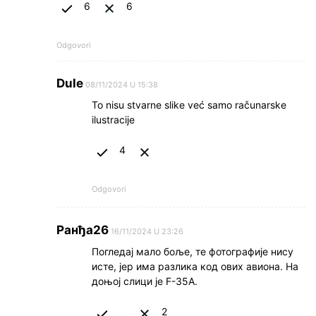
6
6
Odgovori
Dule
08/11/2024 U 15:38
To nisu stvarne slike već samo računarske
ilustracije
4
Odgovori
Ранђа26
16/11/2024 U 23:26
Погледај мало боље, те фотографије нису
исте, јер има разлика код ових авиона. На
доњој слици је F-35A.
2