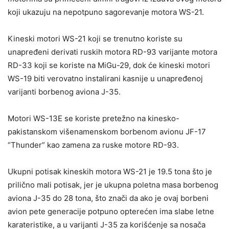
koji ukazuju na nepotpuno sagorevanje motora WS-21.
Kineski motori WS-21 koji se trenutno koriste su
unapređeni derivati ruskih motora RD-93 varijante motora
RD-33 koji se koriste na MiGu-29, dok će kineski motori
WS-19 biti verovatno instalirani kasnije u unapređenoj
varijanti borbenog aviona J-35.
Motori WS-13E se koriste pretežno na kinesko-
pakistanskom višenamenskom borbenom avionu JF-17
“Thunder” kao zamena za ruske motore RD-93.
Ukupni potisak kineskih motora WS-21 je 19.5 tona što je
prilično mali potisak, jer je ukupna poletna masa borbenog
aviona J-35 do 28 tona, što znači da ako je ovaj borbeni
avion pete generacije potpuno opterećen ima slabe letne
karateristike, a u varijanti J-35 za korišćenje sa nosača