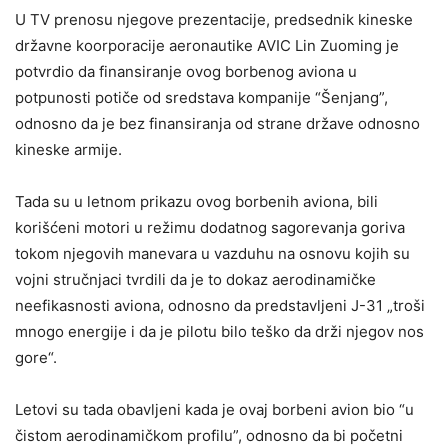
U TV prenosu njegove prezentacije, predsednik kineske
državne koorporacije aeronautike AVIC Lin Zuoming je
potvrdio da finansiranje ovog borbenog aviona u
potpunosti potiče od sredstava kompanije “Šenjang”,
odnosno da je bez finansiranja od strane države odnosno
kineske armije.
Tada su u letnom prikazu ovog borbenih aviona, bili
korišćeni motori u režimu dodatnog sagorevanja goriva
tokom njegovih manevara u vazduhu na osnovu kojih su
vojni stručnjaci tvrdili da je to dokaz aerodinamičke
neefikasnosti aviona, odnosno da predstavljeni J-31 „troši
mnogo energije i da je pilotu bilo teško da drži njegov nos
gore“.
Letovi su tada obavljeni kada je ovaj borbeni avion bio “u
čistom aerodinamičkom profilu”, odnosno da bi početni