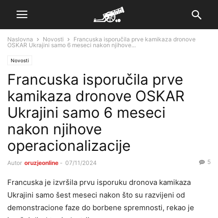
Naslovna
Novosti
Francuska isporučila prve kamikaza dronove
OSKAR Ukrajini samo 6 meseci nakon njihove...
Novosti
Francuska isporučila prve
kamikaza dronove OSKAR
Ukrajini samo 6 meseci
nakon njihove
operacionalizacije
5
Autor
oruzjeonline
-
07/11/2024
Francuska je izvršila prvu isporuku dronova kamikaza
Ukrajini samo šest meseci nakon što su razvijeni od
demonstracione faze do borbene spremnosti, rekao je