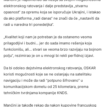
elektronskog ratovanja i dalje predstavlja „stvarnu
opasnost“ za opremu koja se isporučuje Ukrajini, i istakao
da ako platforma „radi danas“ ne znači da će „nastaviti da
radi u naredna tri ponedeljka“.
„Kvalitet koji nam je potreban je da ostanemo veoma
prilagodljivi i budni… jer do sada imamo rešenja koja
funkcionišu, ali… stvari se veoma brzo razvijaju na bojnom
polju“, rezimirao je on u mnogi bi rekli perfidnoj izjavi.
Da bi odoleo dejstvima elektronskog ratovanja, OSKAR
koristi mogućnosti koje se ne oslanjaju na satelitsku
navigaciju i može da radi “potpuno šifrovano” u
komunikacijskom dometu od 25 kilometara, prema
tehničkim tvrdnjama kompanije KNDS.
Manćini je takođe rekao da nakon kupovine francuskog