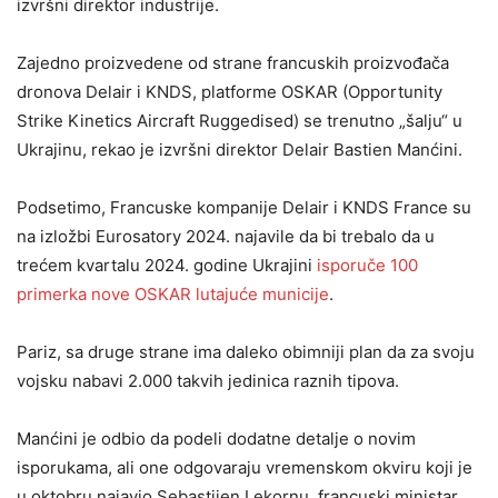
izvršni direktor industrije.
Zajedno proizvedene od strane francuskih proizvođača
dronova Delair i KNDS, platforme OSKAR (Opportunity
Strike Kinetics Aircraft Ruggedised) se trenutno „šalju“ u
Ukrajinu, rekao je izvršni direktor Delair Bastien Manćini.
Podsetimo, Francuske kompanije Delair i KNDS France su
na izložbi Eurosatory 2024. najavile da bi trebalo da u
trećem kvartalu 2024. godine Ukrajini
isporuče 100
primerka nove OSKAR lutajuće municije
.
Pariz, sa druge strane ima daleko obimniji plan da za svoju
vojsku nabavi 2.000 takvih jedinica raznih tipova.
Manćini je odbio da podeli dodatne detalje o novim
isporukama, ali one odgovaraju vremenskom okviru koji je
u oktobru najavio Sebastijen Lekornu, francuski ministar