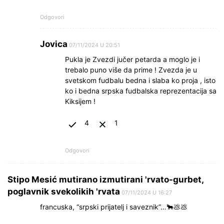
Odgovori
Jovica
07/11/2024 U 20:51
Pukla je Zvezdi jučer petarda a moglo je i
trebalo puno više da prime ! Zvezda je u
svetskom fudbalu bedna i slaba ko proja , isto
ko i bedna srpska fudbalska reprezentacija sa
Kiksijem !
4
1
Odgovori
Stipo Mesić mutirano izmutirani 'rvato-gurbet,
poglavnik svekolikih 'rvata
07/11/2024 U 16:27
francuska, “srpski prijatelj i saveznik”…🐂💩💩