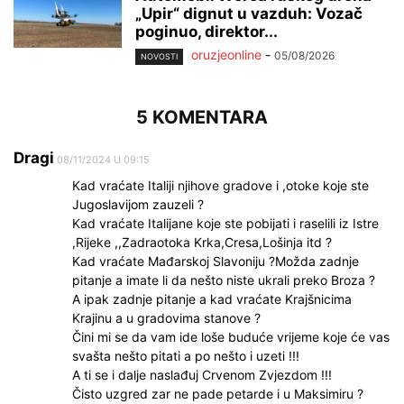
„Upir“ dignut u vazduh: Vozač
poginuo, direktor...
oruzjeonline
-
05/08/2026
NOVOSTI
5 KOMENTARA
Dragi
08/11/2024 U 09:15
Kad vraćate Italiji njihove gradove i ,otoke koje ste
Jugoslavijom zauzeli ?
Kad vraćate Italijane koje ste pobijati i raselili iz Istre
,Rijeke ,,Zadraotoka Krka,Cresa,Lošinja itd ?
Kad vraćate Mađarskoj Slavoniju ?Možda zadnje
pitanje a imate li da nešto niste ukrali preko Broza ?
A ipak zadnje pitanje a kad vraćate Krajšnicima
Krajinu a u gradovima stanove ?
Čini mi se da vam ide loše buduće vrijeme koje će vas
svašta nešto pitati a po nešto i uzeti !!!
A ti se i dalje naslađuj Crvenom Zvjezdom !!!
Čisto uzgred zar ne pade petarde i u Maksimiru ?