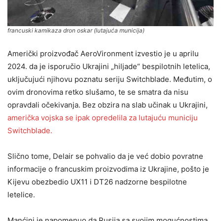
francuski kamikaza dron oskar (lutajuća municija)
Američki proizvođač AeroVironment izvestio je u aprilu
2024. da je isporučio Ukrajini „hiljade“ bespilotnih letelica,
uključujući njihovu poznatu seriju Switchblade. Međutim, o
ovim dronovima retko slušamo, te se smatra da nisu
opravdali očekivanja. Bez obzira na slab učinak u Ukrajini,
američka vojska se ipak opredelila za lutajuću municiju
Switchblade.
Slično tome, Delair se pohvalio da je već dobio povratne
informacije o francuskim proizvodima iz Ukrajine, pošto je
Kijevu obezbedio UX11 i DT26 nadzorne bespilotne
letelice.
Manćini je napomenuo da Rusija sa svojim mogućnostima