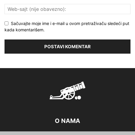
Sačuvajte moje ime i e-mail u ovom pretraživaču sledeći put
kada komentarišem.
O NAMA
oruzjeonline.com je vaš najbolji resurs za vesti, kritike i