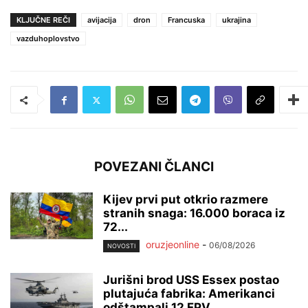
KLJUČNE REČI
avijacija
dron
Francuska
ukrajina
vazduhoplovstvo
POVEZANI ČLANCI
Kijev prvi put otkrio razmere
stranih snaga: 16.000 boraca iz
72...
oruzjeonline
-
06/08/2026
NOVOSTI
Jurišni brod USS Essex postao
plutajuća fabrika: Amerikanci
odštampali 12 FPV...