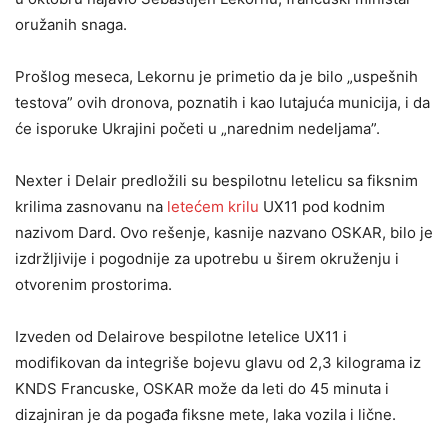
oružanih snaga.
Prošlog meseca, Lekornu je primetio da je bilo „uspešnih
testova” ovih dronova, poznatih i kao lutajuća municija, i da
će isporuke Ukrajini početi u „narednim nedeljama”.
Nexter i Delair predložili su bespilotnu letelicu sa fiksnim
krilima zasnovanu na
letećem krilu
UX11 pod kodnim
nazivom Dard. Ovo rešenje, kasnije nazvano OSKAR, bilo je
izdržljivije i pogodnije za upotrebu u širem okruženju i
otvorenim prostorima.
Izveden od Delairove bespilotne letelice UX11 i
modifikovan da integriše bojevu glavu od 2,3 kilograma iz
KNDS Francuske, OSKAR može da leti do 45 minuta i
dizajniran je da pogađa fiksne mete, laka vozila i lične.