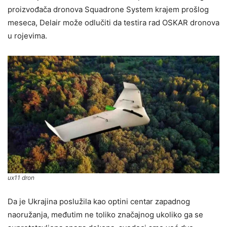
proizvođača dronova Squadrone System krajem prošlog
meseca, Delair može odlučiti da testira rad OSKAR dronova
u rojevima.
ux11 dron
Da je Ukrajina poslužila kao optini centar zapadnog
naoružanja, međutim ne toliko značajnog ukoliko ga se