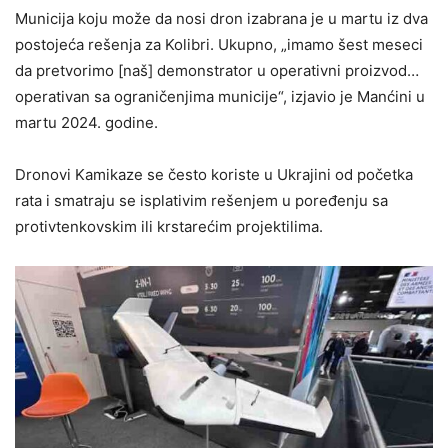
Municija koju može da nosi dron izabrana je u martu iz dva
postojeća rešenja za Kolibri. Ukupno, „imamo šest meseci
da pretvorimo [naš] demonstrator u operativni proizvod…
operativan sa ograničenjima municije“, izjavio je Manćini u
martu 2024. godine.
Dronovi Kamikaze se često koriste u Ukrajini od početka
rata i smatraju se isplativim rešenjem u poređenju sa
protivtenkovskim ili krstarećim projektilima.