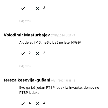
3
Odgovori
Volodimir Masturbajev
07/11/2024 U 21:47
A gde su f-16, nešto baš ne lete 🤪🤪🤪
2
2
Odgovori
tereza kesovija-gušani
07/11/2024 U 18:16
Evo ga još jedan PTSP ludak iz hrvacke, domovine
PTSP ludaka.
4
4