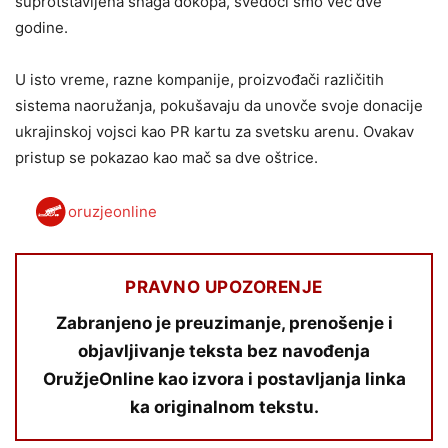
suprotstavljena snaga dokopa, svedoci smo već dve
godine.
U isto vreme, razne kompanije, proizvođači različitih
sistema naoružanja, pokušavaju da unovče svoje donacije
ukrajinskoj vojsci kao PR kartu za svetsku arenu. Ovakav
pristup se pokazao kao mač sa dve oštrice.
oruzjeonline
PRAVNO UPOZORENJE
Zabranjeno je preuzimanje, prenošenje i
objavljivanje teksta bez navođenja
OružjeOnline kao izvora i postavljanja linka
ka originalnom tekstu.