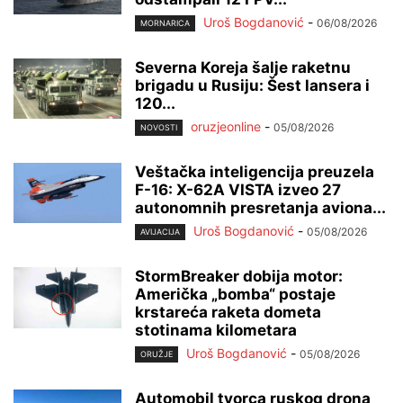
Uroš Bogdanović
-
06/08/2026
MORNARICA
Severna Koreja šalje raketnu
brigadu u Rusiju: Šest lansera i
120...
oruzjeonline
-
05/08/2026
NOVOSTI
Veštačka inteligencija preuzela
F-16: X-62A VISTA izveo 27
autonomnih presretanja aviona...
Uroš Bogdanović
-
05/08/2026
AVIJACIJA
StormBreaker dobija motor:
Američka „bomba“ postaje
krstareća raketa dometa
stotinama kilometara
Uroš Bogdanović
-
05/08/2026
ORUŽJE
Automobil tvorca ruskog drona