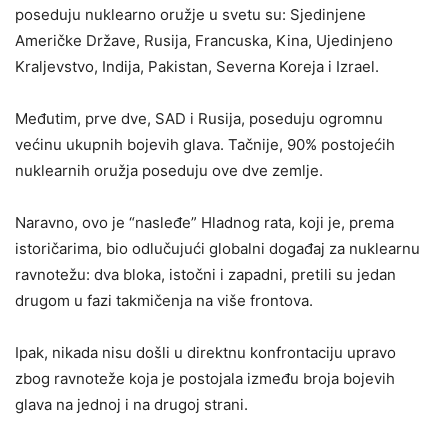
poseduju nuklearno oružje u svetu su: Sjedinjene
Američke Države, Rusija, Francuska, Kina, Ujedinjeno
Kraljevstvo, Indija, Pakistan, Severna Koreja i Izrael.
Međutim, prve dve, SAD i Rusija, poseduju ogromnu
većinu ukupnih bojevih glava. Tačnije, 90% postojećih
nuklearnih oružja poseduju ove dve zemlje.
Naravno, ovo je “nasleđe” Hladnog rata, koji je, prema
istoričarima, bio odlučujući globalni događaj za nuklearnu
ravnotežu: dva bloka, istočni i zapadni, pretili su jedan
drugom u fazi takmičenja na više frontova.
Ipak, nikada nisu došli u direktnu konfrontaciju upravo
zbog ravnoteže koja je postojala između broja bojevih
glava na jednoj i na drugoj strani.