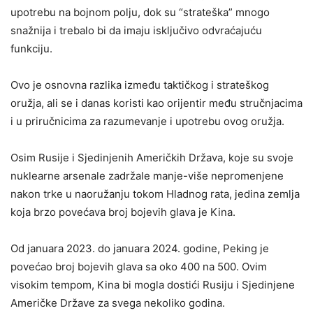
upotrebu na bojnom polju, dok su “strateška” mnogo
snažnija i trebalo bi da imaju isključivo odvraćajuću
funkciju.
Ovo je osnovna razlika između taktičkog i strateškog
oružja, ali se i danas koristi kao orijentir među stručnjacima
i u priručnicima za razumevanje i upotrebu ovog oružja.
Osim Rusije i Sjedinjenih Američkih Država, koje su svoje
nuklearne arsenale zadržale manje-više nepromenjene
nakon trke u naoružanju tokom Hladnog rata, jedina zemlja
koja brzo povećava broj bojevih glava je Kina.
Od januara 2023. do januara 2024. godine, Peking je
povećao broj bojevih glava sa oko 400 na 500. Ovim
visokim tempom, Kina bi mogla dostići Rusiju i Sjedinjene
Američke Države za svega nekoliko godina.