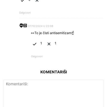
Odgovori
🧔🏻
07/10/2024 U 22:08
👀To je čisti antisemitizam☝
1
1
Odgovori
KOMENTARIŠI