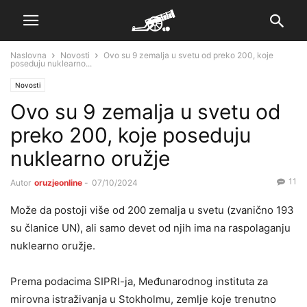
Naslovna
Novosti
Ovo su 9 zemalja u svetu od preko 200, koje
poseduju nuklearno...
Novosti
Ovo su 9 zemalja u svetu od
preko 200, koje poseduju
nuklearno oružje
11
Autor
oruzjeonline
-
07/10/2024
Može da postoji više od 200 zemalja u svetu (zvanično 193
su članice UN), ali samo devet od njih ima na raspolaganju
nuklearno oružje.
Prema podacima SIPRI-ja, Međunarodnog instituta za
mirovna istraživanja u Stokholmu, zemlje koje trenutno