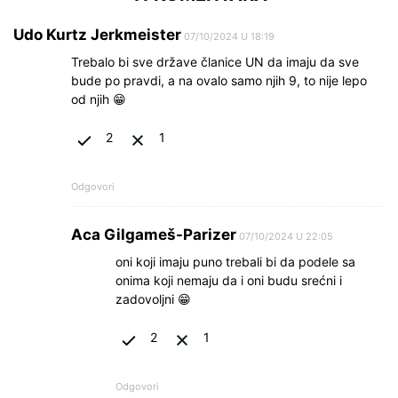
Udo Kurtz Jerkmeister
07/10/2024 U 18:19
Trebalo bi sve države članice UN da imaju da sve
bude po pravdi, a na ovalo samo njih 9, to nije lepo
od njih 😁
2
1
Odgovori
Aca Gilgameš-Parizer
07/10/2024 U 22:05
oni koji imaju puno trebali bi da podele sa
onima koji nemaju da i oni budu srećni i
zadovoljni 😁
2
1
Odgovori