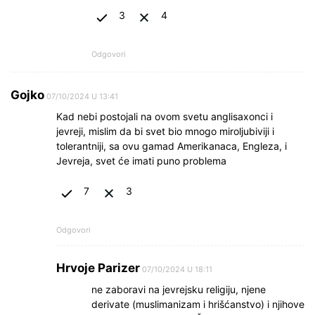
3
4
Odgovori
Gojko
07/10/2024 U 13:41
Kad nebi postojali na ovom svetu anglisaxonci i
jevreji, mislim da bi svet bio mnogo miroljubiviji i
tolerantniji, sa ovu gamad Amerikanaca, Engleza, i
Jevreja, svet će imati puno problema
7
3
Odgovori
Hrvoje Parizer
07/10/2024 U 18:11
ne zaboravi na jevrejsku religiju, njene
derivate (muslimanizam i hrišćanstvo) i njihove