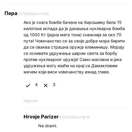
Пера
07/10/2024 U 17:40
Ако је снага бомбе бачене на Хирошиму била 15
килотона испада да је данашња нуклеарна бомба
од 1000 Кт (једна мега тона) снажнија за око 70
пута! Човечанство се за своје добре мора бирити
да се оваква страшна оружја елиминишу. Морају
се оснивати удружења широм света за борбу
против нуклеарног оружја! Само масовна и јака
удружења могу изаћи на крај са Дамакловим
мечем који виси човечанству изнад главе.
4
3
Odgovori
Hrvoje Parizer
07/10/2024 U 18:10
Ne drami.