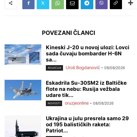
POVEZANI ČLANCI
Kineski J-20 u novoj ulozi: Lovci
sada čuvaju bombarder H-6N
sa...
Uroš Bogdanović
-
08/08/2026
AVIJACIJA
Eskadrila Su-30SM2 iz Baltičke
flote na nebu: Rusija vežbala
udare tik...
oruzjeonline
-
08/08/2026
NOVOSTI
Ukrajina u julu presrela samo 29
od 195 balističkih raketa:
Patriot...