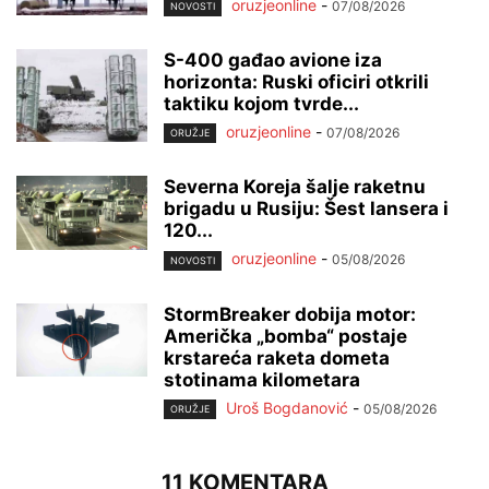
oruzjeonline
-
07/08/2026
NOVOSTI
S-400 gađao avione iza
horizonta: Ruski oficiri otkrili
taktiku kojom tvrde...
oruzjeonline
-
07/08/2026
ORUŽJE
Severna Koreja šalje raketnu
brigadu u Rusiju: Šest lansera i
120...
oruzjeonline
-
05/08/2026
NOVOSTI
StormBreaker dobija motor:
Američka „bomba“ postaje
krstareća raketa dometa
stotinama kilometara
Uroš Bogdanović
-
05/08/2026
ORUŽJE
11 KOMENTARA