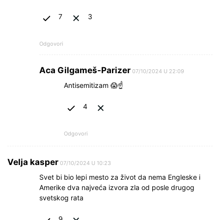
7
3
Odgovori
Aca Gilgameš-Parizer
07/10/2024 U 22:09
Antisemitizam 😱☝
4
Odgovori
Velja kasper
07/10/2024 U 10:23
Svet bi bio lepi mesto za život da nema Engleske i
Amerike dva najveća izvora zla od posle drugog
svetskog rata
9