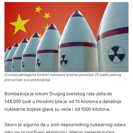
izvestaj pentagona kineski nuklearni arsenal porastao 25 odsto peking
prevazisao sva predvidanja
Bomba koja je tokom Drugog svetskog rata ubila do
146.000 ljudi u Hirošimi bila je od 15 kilotona a današnje
nuklearne bojeve glave su veće i od 1000 kilotona.
Skoro je sigurno da u zoni neposrednog nukearnog udara
niko ne bi preživeo eksploziju. Nakon zaslepljujućeg