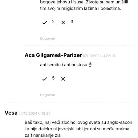
bogove jehovu i isusa. Živote su nam uništili
tim svojim religioznim lažima i bolestima.
2
3
Odgovori
Aca Gilgameš-Parizer
07/10/2024 U 22:10
antisemitu i antihristosu ☝
5
Odgovori
Vesa
07/10/2024 U 13:37
Baš tako, naj veći zločinci ovog sveta su anglo-saxon
i a nije daleko ni jevrejski lobi jer oni su među prvima
za finansiranje zla