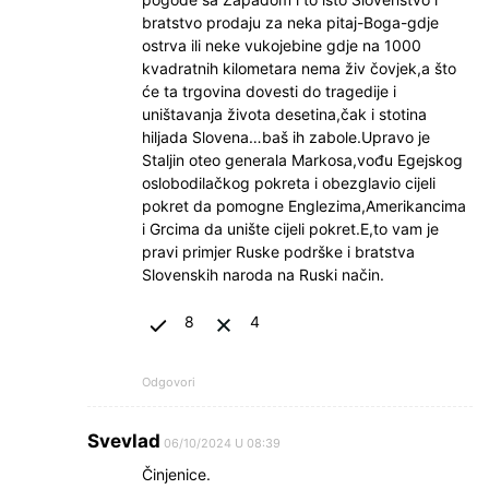
bratstvo prodaju za neka pitaj-Boga-gdje
ostrva ili neke vukojebine gdje na 1000
kvadratnih kilometara nema živ čovjek,a što
će ta trgovina dovesti do tragedije i
uništavanja života desetina,čak i stotina
hiljada Slovena…baš ih zabole.Upravo je
Staljin oteo generala Markosa,vođu Egejskog
oslobodilačkog pokreta i obezglavio cijeli
pokret da pomogne Englezima,Amerikancima
i Grcima da unište cijeli pokret.E,to vam je
pravi primjer Ruske podrške i bratstva
Slovenskih naroda na Ruski način.
8
4
Odgovori
Svevlad
06/10/2024 U 08:39
Činjenice.