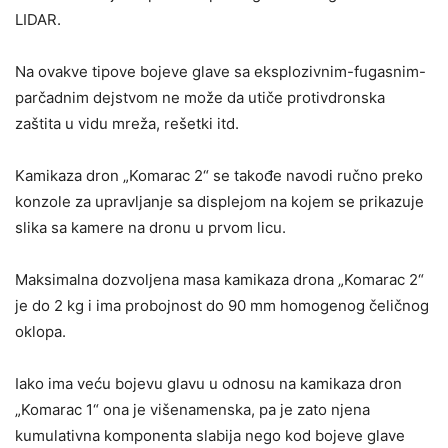
LIDAR.
Na ovakve tipove bojeve glave sa eksplozivnim-fugasnim-
parčadnim dejstvom ne može da utiče protivdronska
zaštita u vidu mreža, rešetki itd.
Kamikaza dron „Komarac 2“ se takođe navodi ručno preko
konzole za upravljanje sa displejom na kojem se prikazuje
slika sa kamere na dronu u prvom licu.
Maksimalna dozvoljena masa kamikaza drona „Komarac 2“
je do 2 kg i ima probojnost do 90 mm homogenog čeličnog
oklopa.
Iako ima veću bojevu glavu u odnosu na kamikaza dron
„Komarac 1“ ona je višenamenska, pa je zato njena
kumulativna komponenta slabija nego kod bojeve glave