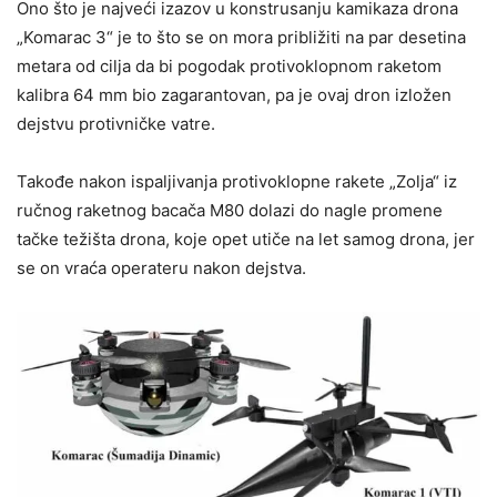
Ono što je najveći izazov u konstrusanju kamikaza drona
„Komarac 3“ je to što se on mora približiti na par desetina
metara od cilja da bi pogodak protivoklopnom raketom
kalibra 64 mm bio zagarantovan, pa je ovaj dron izložen
dejstvu protivničke vatre.
Takođe nakon ispaljivanja protivoklopne rakete „Zolja“ iz
ručnog raketnog bacača M80 dolazi do nagle promene
tačke težišta drona, koje opet utiče na let samog drona, jer
se on vraća operateru nakon dejstva.