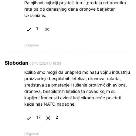
Pa njihovi najbolji prijatelji turci ,prodaju od pocetka
rata pa do danasnjeg dana dronove barjaktar
Ukrainians.
1
Odgovori
Slobodan
05/10/2024 U 18:58
Koliko smo mogli da unapredimo našu vojnu industriju
proizvodnje bespilotnih letelica, dronova, raketa,
sredstava za ometanje i rušenje protivničkih aviona,
dronova, bespilotnih letelica ta novac kojim su
kupljeni francuski avioni koji nikada neće poleteti
kada nas NATO napadne.
17
2
Odgovori