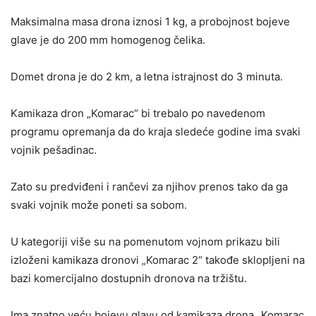
Maksimalna masa drona iznosi 1 kg, a probojnost bojeve
glave je do 200 mm homogenog čelika.
Domet drona je do 2 km, a letna istrajnost do 3 minuta.
Kamikaza dron „Komarac“ bi trebalo po navedenom
programu opremanja da do kraja sledeće godine ima svaki
vojnik pešadinac.
Zato su predviđeni i rančevi za njihov prenos tako da ga
svaki vojnik može poneti sa sobom.
U kategoriji više su na pomenutom vojnom prikazu bili
izloženi kamikaza dronovi „Komarac 2“ takođe sklopljeni na
bazi komercijalno dostupnih dronova na tržištu.
Ima znatno veću bojevu glavu od kamikaza drona „Komarac