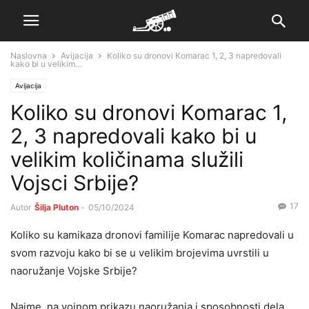
Naslovna
Avijacija
Koliko su dronovi Komarac 1, 2, 3 napredovali
kako bi u velikim...
Avijacija
Koliko su dronovi Komarac 1,
2, 3 napredovali kako bi u
velikim količinama služili
Vojsci Srbije?
17
Autor
Šilja Pluton
-
05/10/2024
Koliko su kamikaza dronovi familije Komarac napredovali u
svom razvoju kako bi se u velikim brojevima uvrstili u
naoružanje Vojske Srbije?
Naime, na vojnom prikazu naoružanja i sposobnosti dela