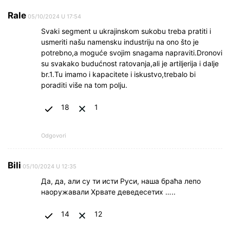
Rale
05/10/2024 U 17:54
Svaki segment u ukrajinskom sukobu treba pratiti i
usmeriti našu namensku industriju na ono što je
potrebno,a moguće svojim snagama napraviti.Dronovi
su svakako budućnost ratovanja,ali je artiljerija i dalje
br.1.Tu imamo i kapacitete i iskustvo,trebalo bi
poraditi više na tom polju.
18
1
Odgovori
Bili
05/10/2024 U 12:35
Да, да, али су ти исти Руси, наша браћа лепо
наоружавали Хрвате деведесетих …..
14
12