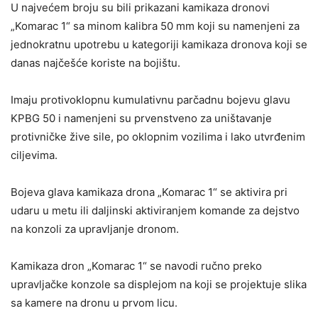
U najvećem broju su bili prikazani kamikaza dronovi
„Komarac 1“ sa minom kalibra 50 mm koji su namenjeni za
jednokratnu upotrebu u kategoriji kamikaza dronova koji se
danas najčešće koriste na bojištu.
Imaju protivoklopnu kumulativnu parčadnu bojevu glavu
KPBG 50 i namenjeni su prvenstveno za uništavanje
protivničke žive sile, po oklopnim vozilima i lako utvrđenim
ciljevima.
Bojeva glava kamikaza drona „Komarac 1“ se aktivira pri
udaru u metu ili daljinski aktiviranjem komande za dejstvo
na konzoli za upravljanje dronom.
Kamikaza dron „Komarac 1“ se navodi ručno preko
upravljačke konzole sa displejom na koji se projektuje slika
sa kamere na dronu u prvom licu.