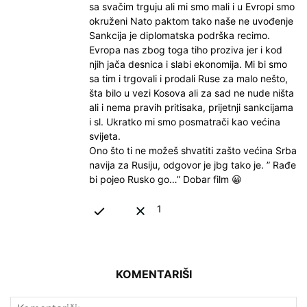
sa svačim trguju ali mi smo mali i u Evropi smo
okruženi Nato paktom tako naše ne uvođenje
Sankcija je diplomatska podrška recimo.
Evropa nas zbog toga tiho proziva jer i kod
njih jača desnica i slabi ekonomija. Mi bi smo
sa tim i trgovali i prodali Ruse za malo nešto,
šta bilo u vezi Kosova ali za sad ne nude ništa
ali i nema pravih pritisaka, prijetnji sankcijama
i sl. Ukratko mi smo posmatrači kao većina
svijeta.
Ono što ti ne možeš shvatiti zašto većina Srba
navija za Rusiju, odgovor je jbg tako je. ” Rađe
bi pojeo Rusko go…” Dobar film 😀
1
KOMENTARIŠI