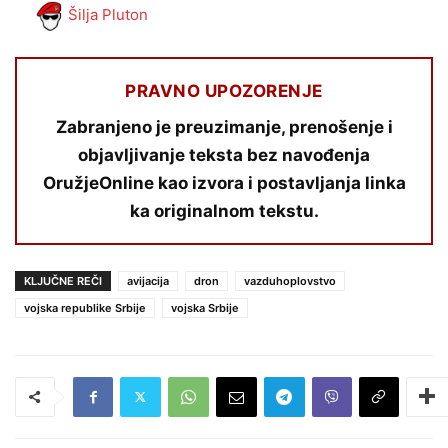
Šilja Pluton
PRAVNO UPOZORENJE
Zabranjeno je preuzimanje, prenošenje i
objavljivanje teksta bez navođenja
OružjeOnline kao izvora i postavljanja linka
ka originalnom tekstu.
KLJUČNE REČI
avijacija
dron
vazduhoplovstvo
vojska republike Srbije
vojska Srbije