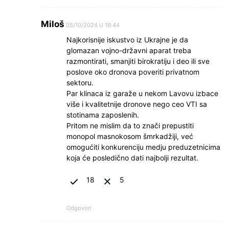
Miloš
05/10/2024 U 19:44
Najkorisnije iskustvo iz Ukrajne je da
glomazan vojno-državni aparat treba
razmontirati, smanjiti birokratiju i deo ili sve
poslove oko dronova poveriti privatnom
sektoru.
Par klinaca iz garaže u nekom Lavovu izbace
više i kvalitetnije dronove nego ceo VTI sa
stotinama zaposlenih.
Pritom ne mislim da to znači prepustiti
monopol masnokosom šmrkadžiji, već
omogućiti konkurenciju medju preduzetnicima
koja će posledično dati najbolji rezultat.
18
5
Odgovori