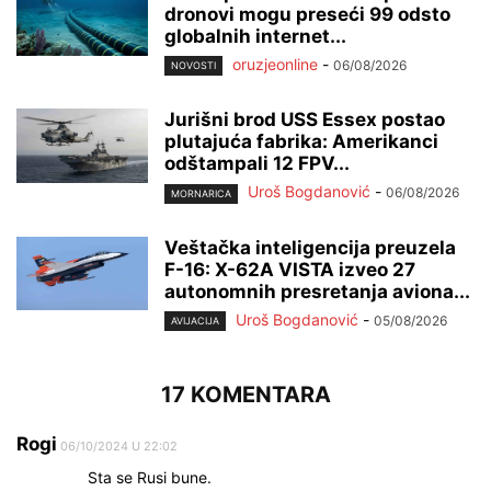
dronovi mogu preseći 99 odsto
globalnih internet...
oruzjeonline
-
06/08/2026
NOVOSTI
Jurišni brod USS Essex postao
plutajuća fabrika: Amerikanci
odštampali 12 FPV...
Uroš Bogdanović
-
06/08/2026
MORNARICA
Veštačka inteligencija preuzela
F-16: X-62A VISTA izveo 27
autonomnih presretanja aviona...
Uroš Bogdanović
-
05/08/2026
AVIJACIJA
17 KOMENTARA
Rogi
06/10/2024 U 22:02
Sta se Rusi bune.