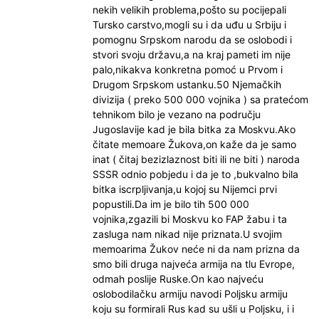
nekih velikih problema,pošto su pocijepali
Tursko carstvo,mogli su i da uđu u Srbiju i
pomognu Srpskom narodu da se oslobodi i
stvori svoju državu,a na kraj pameti im nije
palo,nikakva konkretna pomoć u Prvom i
Drugom Srpskom ustanku.50 Njemačkih
divizija ( preko 500 000 vojnika ) sa pratećom
tehnikom bilo je vezano na području
Jugoslavije kad je bila bitka za Moskvu.Ako
čitate memoare Žukova,on kaže da je samo
inat ( čitaj bezizlaznost biti ili ne biti ) naroda
SSSR odnio pobjedu i da je to ,bukvalno bila
bitka iscrpljivanja,u kojoj su Nijemci prvi
popustili.Da im je bilo tih 500 000
vojnika,zgazili bi Moskvu ko FAP žabu i ta
zasluga nam nikad nije priznata.U svojim
memoarima Žukov neće ni da nam prizna da
smo bili druga najveća armija na tlu Evrope,
odmah poslije Ruske.On kao najveću
oslobodilačku armiju navodi Poljsku armiju
koju su formirali Rus kad su ušli u Poljsku, i i