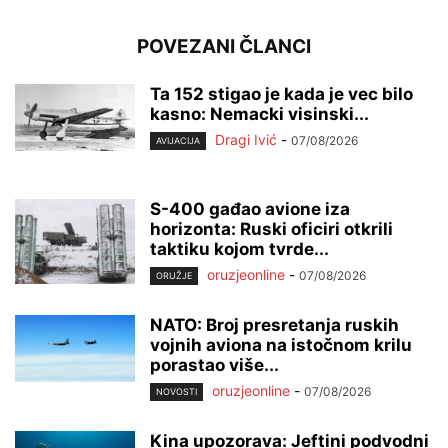
POVEZANI ČLANCI
Ta 152 stigao je kada je vec bilo
kasno: Nemacki visinski...
Dragi Ivić
-
07/08/2026
AVIJACIJA
S-400 gađao avione iza
horizonta: Ruski oficiri otkrili
taktiku kojom tvrde...
oruzjeonline
-
07/08/2026
ORUŽJE
NATO: Broj presretanja ruskih
vojnih aviona na istočnom krilu
porastao više...
oruzjeonline
-
07/08/2026
NOVOSTI
Kina upozorava: Jeftini podvodni