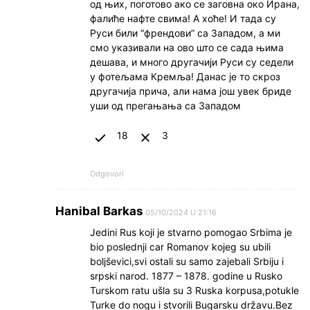
од њих, поготово ако се заговна око Ирана,
фалиће нафте свима! А хоће! И тада су
Руси били “френдови” са Западом, а ми
смо указивали на ово што се сада њима
дешава, и много другачији Руси су седели
у фотељама Кремља! Данас је то скроз
другачија прича, али нама још увек бриде
уши од прегањања са Западом
18
3
Odgovori
Hanibal Barkas
05/10/2024 U 21:16
Jedini Rus koji je stvarno pomogao Srbima je
bio poslednji car Romanov kojeg su ubili
boljševici,svi ostali su samo zajebali Srbiju i
srpski narod. 1877 – 1878. godine u Rusko
Turskom ratu ušla su 3 Ruska korpusa,potukle
Turke do nogu i stvorili Bugarsku državu.Bez