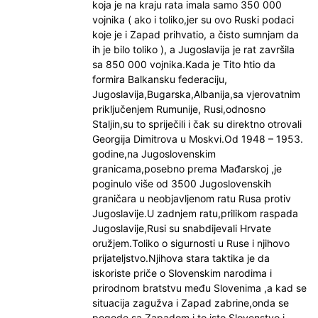
koja je na kraju rata imala samo 350 000
vojnika ( ako i toliko,jer su ovo Ruski podaci
koje je i Zapad prihvatio, a čisto sumnjam da
ih je bilo toliko ), a Jugoslavija je rat završila
sa 850 000 vojnika.Kada je Tito htio da
formira Balkansku federaciju,
Jugoslavija,Bugarska,Albanija,sa vjerovatnim
priključenjem Rumunije, Rusi,odnosno
Staljin,su to spriječili i čak su direktno otrovali
Georgija Dimitrova u Moskvi.Od 1948 – 1953.
godine,na Jugoslovenskim
granicama,posebno prema Mađarskoj ,je
poginulo više od 3500 Jugoslovenskih
graničara u neobjavljenom ratu Rusa protiv
Jugoslavije.U zadnjem ratu,prilikom raspada
Jugoslavije,Rusi su snabdijevali Hrvate
oružjem.Toliko o sigurnosti u Ruse i njihovo
prijateljstvo.Njihova stara taktika je da
iskoriste priče o Slovenskim narodima i
prirodnom bratstvu među Slovenima ,a kad se
situacija zagužva i Zapad zabrine,onda se
pogode sa Zapadom i to isto Slovenstvo i