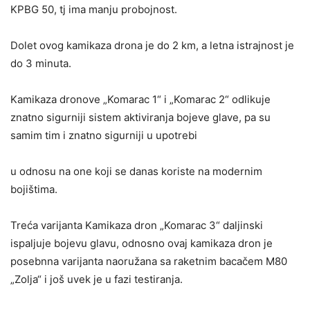
KPBG 50, tj ima manju probojnost.
Dolet ovog kamikaza drona je do 2 km, a letna istrajnost je
do 3 minuta.
Kamikaza dronove „Komarac 1“ i „Komarac 2“ odlikuje
znatno sigurniji sistem aktiviranja bojeve glave, pa su
samim tim i znatno sigurniji u upotrebi
u odnosu na one koji se danas koriste na modernim
bojištima.
Treća varijanta Kamikaza dron „Komarac 3“ daljinski
ispaljuje bojevu glavu, odnosno ovaj kamikaza dron je
posebnna varijanta naoružana sa raketnim bacačem M80
„Zolja“ i još uvek je u fazi testiranja.