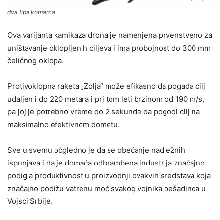
dva tipa komarca
Ova varijanta kamikaza drona je namenjena prvenstveno za
uništavanje oklopljenih ciljeva i ima probojnost do 300 mm
čeličnog oklopa.
Protivoklopna raketa „Zolja“ može efikasno da pogađa cilj
udaljen i do 220 metara i pri tom leti brzinom od 190 m/s,
pa joj je potrebno vreme do 2 sekunde da pogodi cilj na
maksimalno efektivnom dometu.
Sve u svemu očgledno je da se obećanje nadležnih
ispunjava i da je domaća odbrambena industrija značajno
podigla produktivnost u proizvodnji ovakvih sredstava koja
značajno podižu vatrenu moć svakog vojnika pešadinca u
Vojsci Srbije.