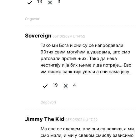
13
3
Odgovori
Sovereign
05/10/2024 U 14:52
Тако ми Бога и они су се напродавали
90тих свим могућим шушарама, што смо
ратовали против њих. Тако да нека
честитају и ја бих њима и да потраје… Ево
им нисмо санкције увели а они нама јесу.
19
4
Odgovori
Jimmy The Kid
05/10/2024 U 17:22
Ма све се слажем, али они су велики, а ми
смо мали, и ми у сваком смислу зависимо