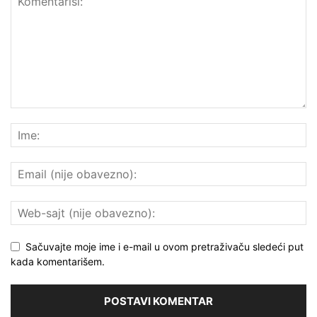
Sačuvajte moje ime i e-mail u ovom pretraživaču sledeći put
kada komentarišem.