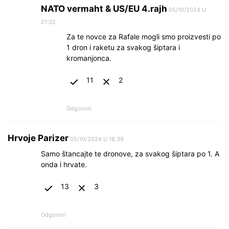
NATO vermaht & US/EU 4.rajh
05/10/2024 U
21:32
Za te novce za Rafale mogli smo proizvesti po
1 dron i raketu za svakog šiptara i
kromanjonca.
11
2
Odgovori
Hrvoje Parizer
05/10/2024 U 18:39
Samo štancajte te dronove, za svakog šiptara po 1. A
onda i hrvate.
13
3
Odgovori