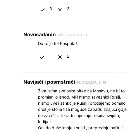
3
3
Novosađanin
06/10/2024 U 14:31
Da to je to! Respekt!
2
Navijači i posmstrači
06/10/2024 U 21:18
Živa istina sve osim bitke za Moskvu, ne bi to
promjenilo ishod. Mi i nismo saveznici Rusiji,
nismo uveli sankcije Rusiji i prodajemo pomalo
oružije što je tiše moguće zapadu znajući gdje
će završiti. To radi najmanje trećina svijeta,
Indija +
Oni do duše imaju koristi , preprodaju naftu i