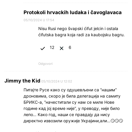
Protokoli hrvackih ludaka i čavoglavaca
05/10/2024 U 17:54
Nisu Rusi nego švapski ćifut jelcin i ostala
ćifutska bagra koja radi za kaubojsku bagru.
12
6
Odgovori
Jimmy the Kid
05/10/2024 U 12:02
Питајте Русе како су одушевљени са “нашим”
дроновима, скоро је била делегација на самиту
БРИКС-а, “начеститали су нам се миле Нове
године кад јој време није”, у преводу, није било
лепо… Како год, наши се правдају да нису
директно извозили оружије Украјини,али…🙄🙄🙄