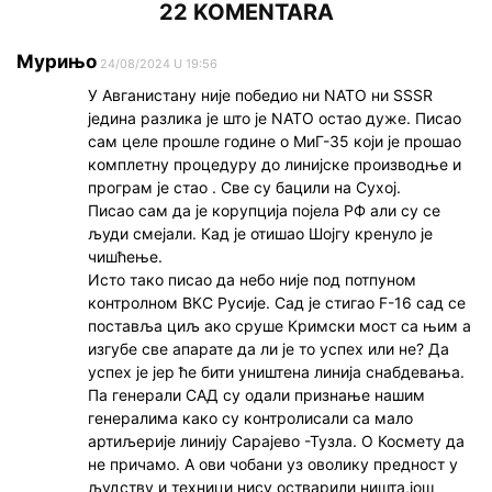
22 KOMENTARA
Мурињо
24/08/2024 U 19:56
У Авганистану није победио ни NATO ни SSSR
једина разлика је што је NATO остао дуже. Писао
сам целе прошле године о МиГ-35 који је прошао
комплетну процедуру до линијске производње и
програм је стао . Све су бацили на Сухој.
Писао сам да је корупција појела РФ али су се
људи смејали. Кад је отишао Шојгу кренуло је
чишћење.
Исто тако писао да небо није под потпуном
контролном ВКС Русије. Сад је стигао F-16 сад се
поставља циљ ако сруше Кримски мост са њим а
изгубе све апарате да ли је то успех или не? Да
успех је јер ће бити уништена линија снабдевања.
Па генерали САД су одали признање нашим
генералима како су контролисали са мало
артиљерије линију Сарајево -Тузла. О Космету да
не причамо. А ови чобани уз оволику предност у
људству и техници нису остварили ништа,још