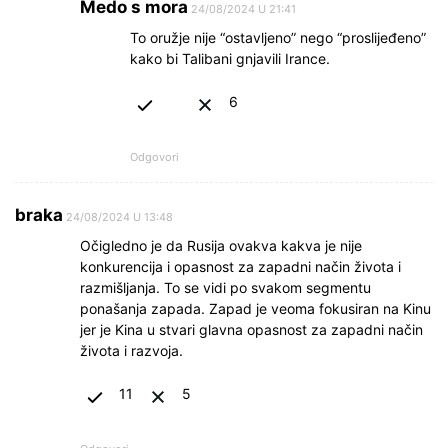
Medo s mora
24/08/2024 U 21:41
To oružje nije “ostavljeno” nego “proslijeđeno”
kako bi Talibani gnjavili Irance.
6
Odgovori
braka
24/08/2024 U 13:48
Očigledno je da Rusija ovakva kakva je nije
konkurencija i opasnost za zapadni način života i
razmišljanja. To se vidi po svakom segmentu
ponašanja zapada. Zapad je veoma fokusiran na Kinu
jer je Kina u stvari glavna opasnost za zapadni način
života i razvoja.
11
5