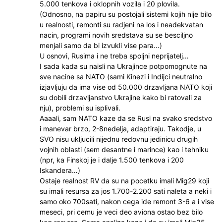
5.000 tenkova i oklopnih vozila i 20 plovila.
(Odnosno, na papiru su postojali sistemi kojih nije bilo
u realnosti, remonti su radjeni na los i neadekvatan
nacin, programi novih sredstava su se besciljno
menjali samo da bi izvukli vise para…)
U osnovi, Rusima i ne treba spoljni neprijatelj…
I sada kada su naisli na Ukrajince potpomognute na
sve nacine sa NATO (sami Kinezi i Indijci neutralno
izjavljuju da ima vise od 50.000 drzavljana NATO koji
su dobili drzavljanstvo Ukrajine kako bi ratovali za
nju), problemi su isplivali.
Aaaali, sam NATO kaze da se Rusi na svako sredstvo
i manevar brzo, 2-8nedelja, adaptiraju. Takodje, u
SVO nisu ukljucili nijednu redovnu jedinicu drugih
vojnih oblasti (sem desantne i marince) kao i tehniku
(npr, ka Finskoj je i dalje 1.500 tenkova i 200
Iskandera…)
Ostaje realnost RV da su na pocetku imali Mig29 koji
su imali resursa za jos 1.700-2.200 sati naleta a neki i
samo oko 700sati, nakon cega ide remont 3-6 a i vise
meseci, pri cemu je veci deo aviona ostao bez bilo