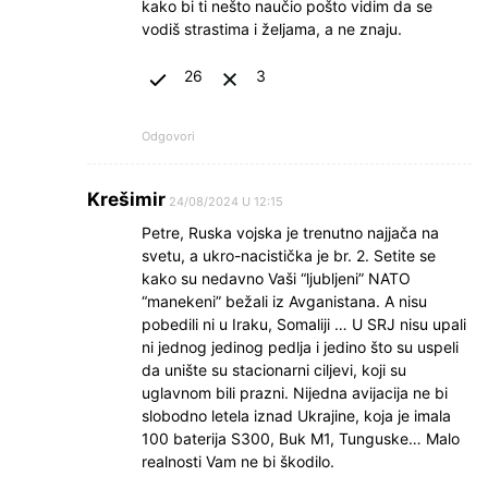
kako bi ti nešto naučio pošto vidim da se
vodiš strastima i željama, a ne znaju.
26
3
Odgovori
Krešimir
24/08/2024 U 12:15
Petre, Ruska vojska je trenutno najjača na
svetu, a ukro-nacistička je br. 2. Setite se
kako su nedavno Vaši “ljubljeni” NATO
“manekeni” bežali iz Avganistana. A nisu
pobedili ni u Iraku, Somaliji … U SRJ nisu upali
ni jednog jedinog pedlja i jedino što su uspeli
da unište su stacionarni ciljevi, koji su
uglavnom bili prazni. Nijedna avijacija ne bi
slobodno letela iznad Ukrajine, koja je imala
100 baterija S300, Buk M1, Tunguske… Malo
realnosti Vam ne bi škodilo.