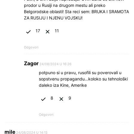
prodor u Rusiji na drugom mestu ali preko
Belgorodske oblasti! Sta reci sem: BRUKA I SRAMOTA
ZA RUSIJU I NJENU VOJSKU!
17
11
Odgovori
Zagor
24/08/2024 U 16:26
potpuno si u pravu, rusofili su poverovali u
sopstvenu propagandu…koloko su tehnološki
daleko iza Kine, Amerike
8
9
Odgovori
mile
24/08/2024 U 14:15