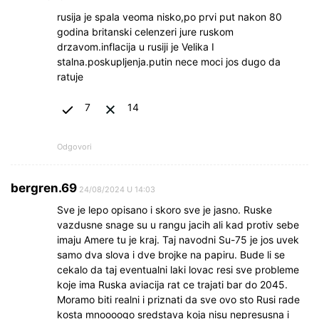
rusija je spala veoma nisko,po prvi put nakon 80
godina britanski celenzeri jure ruskom
drzavom.inflacija u rusiji je Velika I
stalna.poskupljenja.putin nece moci jos dugo da
ratuje
7
14
Odgovori
bergren.69
24/08/2024 U 14:03
Sve je lepo opisano i skoro sve je jasno. Ruske
vazdusne snage su u rangu jacih ali kad protiv sebe
imaju Amere tu je kraj. Taj navodni Su-75 je jos uvek
samo dva slova i dve brojke na papiru. Bude li se
cekalo da taj eventualni laki lovac resi sve probleme
koje ima Ruska aviacija rat ce trajati bar do 2045.
Moramo biti realni i priznati da sve ovo sto Rusi rade
kosta mnoooogo sredstava koja nisu nepresusna i