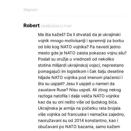
Odgovori
Robert
24/08/2024 U 11:44
Ma šta kažeš? Da li shvataš da je ukrajinski
vojnik mnogo motivisaniji i spremniji za borbu
od bilo kog NATO vojnika? Pa navedi jedno
mesto gde je NATO zaista pokazao vojnu silu?
Poslali su oružje u vrednosti od nekoliko
stotina milijardi ukrajinskoj vojsci, neprestano
pomagajući im logistikom i čak šalju desetine
hiljade NATO vojnika pod imenom plaćenici i
šta su uspjeli? Jesu li uspjeli u nameri da
zaustave Ruse? Nisu uspeli. Ali zbog nekog
razloga natofila i dalje veliča NATO vojnike
kao da su oni nešto više od ljudskog bića.
Ukrajinska je armija na početku rata brojala
više vojnika od francuske i nemačke zajedno,
naoružavani su od 2014 konstantno, kao i
obučavani po NATO bazama, samo kažem