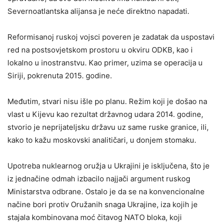
Severnoatlantska alijansa je neće direktno napadati.
Reformisanoj ruskoj vojsci poveren je zadatak da uspostavi
red na postsovjetskom prostoru u okviru ODKB, kao i
lokalno u inostranstvu. Kao primer, uzima se operacija u
Siriji, pokrenuta 2015. godine.
Međutim, stvari nisu išle po planu. Režim koji je došao na
vlast u Kijevu kao rezultat državnog udara 2014. godine,
stvorio je neprijateljsku državu uz same ruske granice, ili,
kako to kažu moskovski analitičari, u donjem stomaku.
Upotreba nuklearnog oružja u Ukrajini je isključena, što je
iz jednačine odmah izbacilo najjači argument ruskog
Ministarstva odbrane. Ostalo je da se na konvencionalne
načine bori protiv Oružanih snaga Ukrajine, iza kojih je
stajala kombinovana moć čitavog NATO bloka, koji