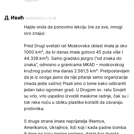
Odgovori
Д. Ивић
24/08/2024 U 12:16
Hajde onda da ponovimo lekciju (ne za sve, mnogi
ovo znaju):
Pred Drugi svetski rat Moskovska oblast imala je oko
1000 km², da bi danas imala gotovo 45 puta više (
44.329.km²). Samo gradsko jezgro (”od znaka do
znaka”, odnosno u granicama MKAD – moskovskog
kružnog puta) ima danas 2.561,5 km². Pretpostavljam
da je iz ovoga jasno da nije pitanje samo organizacije
(mada jeste važno) Pisali smo o tome kako odbraniti
jedan tako ogroman grad. U Drugom sv. ratu Sovjeti
su vrlo, vrlo uspešno izvodili maskirne radnje, čak su i
tok reke noću u obliku plastike koristili da zavaraju
protivnika.
S druge strane imate neprijatelja (Nemce,
Amerikance, Ukrajince, itd) koji i kada padne bomba
ili dron na ivicu trećeg prstena, dakle bar dvesta