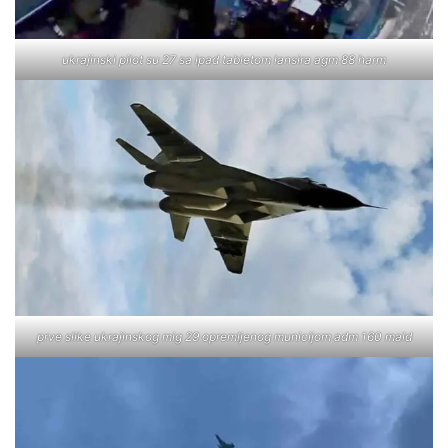
ukrajinski pilot su 27 sa ipad tabletom lansira agm 88 harm
prve slike ukrajinskog mig 29 opremljenog municijom adm 160 mald