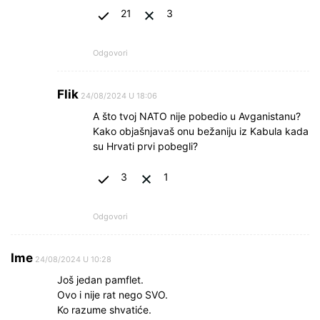
21
3
Odgovori
Flik
24/08/2024 U 18:06
A što tvoj NATO nije pobedio u Avganistanu?
Kako objašnjavaš onu bežaniju iz Kabula kada
su Hrvati prvi pobegli?
3
1
Odgovori
Ime
24/08/2024 U 10:28
Još jedan pamflet.
Ovo i nije rat nego SVO.
Ko razume shvatiće.