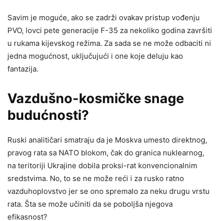
Savim je moguće, ako se zadrži ovakav pristup vođenju
PVO, lovci pete generacije F-35 za nekoliko godina završiti
u rukama kijevskog režima. Za sada se ne može odbaciti ni
jedna mogućnost, uključujući i one koje deluju kao
fantazija.
Vazdušno-kosmičke snage
budućnosti?
Ruski analitičari smatraju da je Moskva umesto direktnog,
pravog rata sa NATO blokom, čak do granica nuklearnog,
na teritoriji Ukrajine dobila proksi-rat konvencionalnim
sredstvima. No, to se ne može reći i za rusko ratno
vazduhoplovstvo jer se ono spremalo za neku drugu vrstu
rata. Šta se može učiniti da se poboljša njegova
efikasnost?