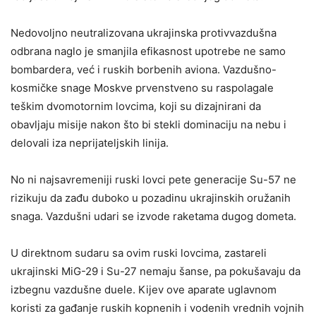
Nedovoljno neutralizovana ukrajinska protivvazdušna
odbrana naglo je smanjila efikasnost upotrebe ne samo
bombardera, već i ruskih borbenih aviona. Vazdušno-
kosmičke snage Moskve prvenstveno su raspolagale
teškim dvomotornim lovcima, koji su dizajnirani da
obavljaju misije nakon što bi stekli dominaciju na nebu i
delovali iza neprijateljskih linija.
No ni najsavremeniji ruski lovci pete generacije Su-57 ne
rizikuju da zađu duboko u pozadinu ukrajinskih oružanih
snaga. Vazdušni udari se izvode raketama dugog dometa.
U direktnom sudaru sa ovim ruski lovcima, zastareli
ukrajinski MiG-29 i Su-27 nemaju šanse, pa pokušavaju da
izbegnu vazdušne duele. Kijev ove aparate uglavnom
koristi za gađanje ruskih kopnenih i vodenih vrednih vojnih