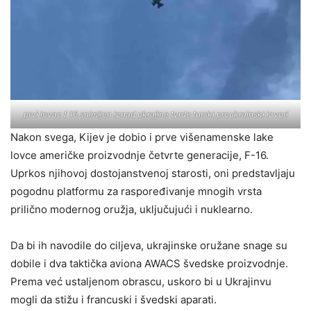
prvi lovac f 16 snimljen iznad ukrajine tvrde turski proukrainski izvori
Nakon svega, Kijev je dobio i prve višenamenske lake
lovce američke proizvodnje četvrte generacije, F-16.
Uprkos njihovoj dostojanstvenoj starosti, oni predstavljaju
pogodnu platformu za raspoređivanje mnogih vrsta
prilično modernog oružja, uključujući i nuklearno.
Da bi ih navodile do ciljeva, ukrajinske oružane snage su
dobile i dva taktička aviona AWACS švedske proizvodnje.
Prema već ustaljenom obrascu, uskoro bi u Ukrajinvu
mogli da stižu i francuski i švedski aparati.