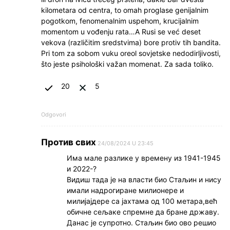
kilometara od centra, to omah proglase genijalnim
pogotkom, fenomenalnim uspehom, krucijalnim
momentom u vođenju rata…A Rusi se već deset
vekova (različitim sredstvima) bore protiv tih bandita.
Pri tom za sobom vuku oreol sovjetske nedodirljivosti,
što jeste psihološki važan momenat. Za sada toliko.
20
5
Odgovori
Против свих
24/08/2024 U 23:45
Има мале разлике у времену из 1941-1945
и 2022-?
Видиш тада је на власти био Стаљин и нису
имали надрогиране милионере и
милијајдере са јахтама од 100 метара,већ
обичне сељаке спремне да бране државу.
Данас је супротно. Стаљин био ово решио