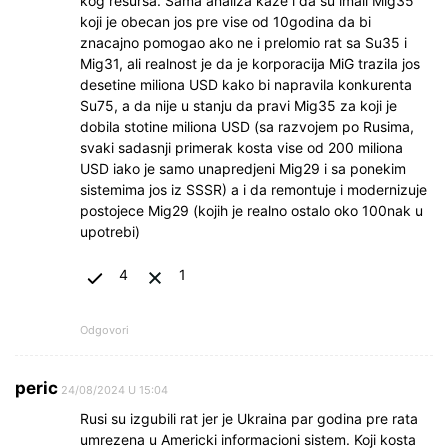
kog resursa. Sama analiza kaze i da su imali Mig35
koji je obecan jos pre vise od 10godina da bi
znacajno pomogao ako ne i prelomio rat sa Su35 i
Mig31, ali realnost je da je korporacija MiG trazila jos
desetine miliona USD kako bi napravila konkurenta
Su75, a da nije u stanju da pravi Mig35 za koji je
dobila stotine miliona USD (sa razvojem po Rusima,
svaki sadasnji primerak kosta vise od 200 miliona
USD iako je samo unapredjeni Mig29 i sa ponekim
sistemima jos iz SSSR) a i da remontuje i modernizuje
postojece Mig29 (kojih je realno ostalo oko 100nak u
upotrebi)
4
1
Odgovori
peric
24/08/2024 U 15:04
Rusi su izgubili rat jer je Ukraina par godina pre rata
umrezena u Americki informacioni sistem. Koji kosta