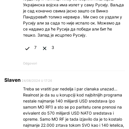
Украјинска војска има излет у саму Русију. Ваљда
је сад коначно свима јасно зашто се Винко
Пандуревић толико нервира . Ми смо се уздали у
Русију али за сада то није испало ок. Можемо да
се надамо да ће Русија да победи али бит ће
тешко. Запад је исцрпео Русију.
7
3
Odgovori
Slaven
24/08/2024 U 17:26
Treba se vratiti par nedelja i par clanaka unazad…
Realnost je da su u korupciji kod najbitnijih programa
nestale najmanje 140 milijardi USD sredstava (po
samom MO RF!) a sto se po paritetu cene prenosi na
evivalent do 570 milijardi USD NATO sredstava i
opreme. Samo MO RF je tada izjavilo da je to kostalo
najmanje 22.000 zrtava tokom SVO kao i 140 letelica,