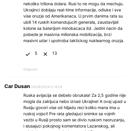
nekoliko triliona dolara. Rusi to ne mogu da mechuju.
Ukrajinci dobijaju real-time informacije, odluke i sve
vise oruzje od Amerikanaca. U prvim danima rata su
ubili 14 ruskih komandujucih generala, zaustavljali
kolone sa baterijom minobacaca itd. Jedini nacin da
pobede je masivna milionska mobilizacija, brzi
masivni udar i upotroba taktickog nuklearnog oruzja.
5
13
Odgovori
Car Dusan
24/08/2024 U 14:54
Ruska avijacija se debelo obrukala! Za 2,5 godine nije
mogla da zakljuca nebo iznad Ukrajine! A ovaj upad u
Rusiju govori vise od hiljadu reci koliko mana ima u
ruskoj vojsci! Pre rata gledajuci snimke sa vojnih
vezbi u Rusiji prosto sam se divio ruskom naoruzanju,
i slusajuci pokojnog komentatora Lazanskog, ali