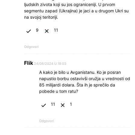
ljudskih zivota koji su jos ograniceniji. U prvom
segmentu zapad (Ukrajina) je jaci a u drugom Ukri su
na svojoj teritoriji.
9
11
Odgovori
Flik
24/08/2024 U 18:03
A kako je bilo u Avganistanu. Ko je posran
napustio borbu ostavivši oružja u vrednosti od
85 milijardi dolara. Šta ih je sprečilo da
pobede u tom ratu?
11
1
Odgovori