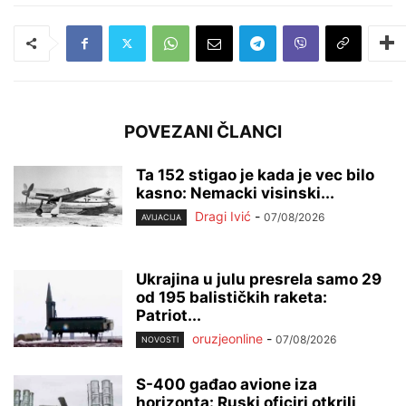
POVEZANI ČLANCI
Ta 152 stigao je kada je vec bilo
kasno: Nemacki visinski...
Dragi Ivić
-
07/08/2026
AVIJACIJA
Ukrajina u julu presrela samo 29
od 195 balističkih raketa:
Patriot...
oruzjeonline
-
07/08/2026
NOVOSTI
S-400 gađao avione iza
horizonta: Ruski oficiri otkrili