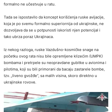
formalno ne učestvuje u ratu.
Tada se ispostavilo da koncept korišćenja ruske avijacije,
koja je po svemu formalno superiornija od ukrajinske, ne
dozvoljava da se u potpunosti iskoristi njen potencijal i
tako ubrza poraz Ukrajinaca.
Iz nekog razloga, ruske Vazdušno-kosmičke snage na
početku ovog rata nisu bile opremljene klizećim (UMPK)
bombama i pretrpele su neopravdane gubitke u avionima i
pilotima, koji su bili primorani da bacaju zastarele bombe,
tzv. „liveno gvožđe“, sa malih visina, skoro direktno u
ukrajinske rovove.