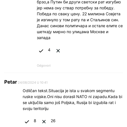
брзо,а Путин би други светски рат изгубио
јер нема ону ствар потребну за победу.
Победа по сваку цену. 22 милиона Совјета
је изгинуло у том рату па и Стаљинов син.
Данас синови политичара и остале елите се
шеткају мирно по улицама Москве и
запада
4
Odgovori
Petar
24/08/2024 U 10:41
Odličan tekst.Situacija je ista u svakom segmentu
ruske vojske.Oni nisu dorasli NATO ni zapadu.Kada bi
se uključila samo još Poljska, Rusija bi izgubila rat i
svoju teritoriju
8
26