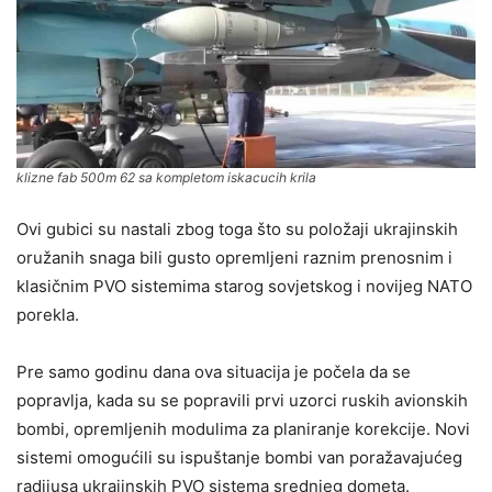
klizne fab 500m 62 sa kompletom iskacucih krila
Ovi gubici su nastali zbog toga što su položaji ukrajinskih
oružanih snaga bili gusto opremljeni raznim prenosnim i
klasičnim PVO sistemima starog sovjetskog i novijeg NATO
porekla.
Pre samo godinu dana ova situacija je počela da se
popravlja, kada su se popravili prvi uzorci ruskih avionskih
bombi, opremljenih modulima za planiranje korekcije. Novi
sistemi omogućili su ispuštanje bombi van poražavajućeg
radijusa ukrajinskih PVO sistema srednjeg dometa.