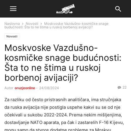
Naslovna
Novosti
Moskvoske Vazdušno-kosmičke snage
budućnosti: Šta to ne štima u ruskoj borbenoj avijaciji?
Novosti
Moskvoske Vazdušno-
kosmičke snage budućnosti:
Šta to ne štima u ruskoj
borbenoj avijaciji?
22
Autor
oruzjeonline
-
24/08/2024
Za razliku od često pristrasnih analitičara, ima stručnjaka
da ruska avijacija nije postigla uspehe kakvi su se od nje
očekivali u sukobu 2022-2024. Prema nekim mišljenjima,
dostavljanje NATO aparata, pa čak i zastarelih F-16 Kijevu,
mogu samo da stvore dodatne probleme za Moskvu.