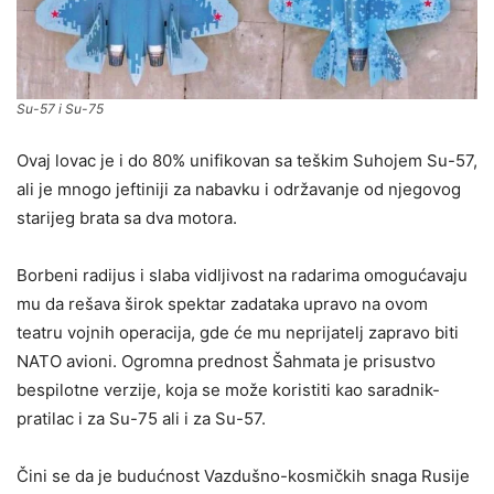
Su-57 i Su-75
Ovaj lovac je i do 80% unifikovan sa teškim Suhojem Su-57,
ali je mnogo jeftiniji za nabavku i održavanje od njegovog
starijeg brata sa dva motora.
Borbeni radijus i slaba vidljivost na radarima omogućavaju
mu da rešava širok spektar zadataka upravo na ovom
teatru vojnih operacija, gde će mu neprijatelj zapravo biti
NATO avioni. Ogromna prednost Šahmata je prisustvo
bespilotne verzije, koja se može koristiti kao saradnik-
pratilac i za Su-75 ali i za Su-57.
Čini se da je budućnost Vazdušno-kosmičkih snaga Rusije