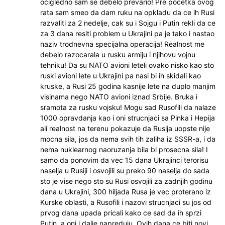
ocigledno sam se debelo prevario! Pre pocetka ovog
rata sam smeo da dam ruku na opkladu da ce ih Rusi
razvaliti za 2 nedelje, cak su i Sojgu i Putin rekli da ce
za 3 dana resiti problem u Ukrajini pa je tako i nastao
naziv trodnevna specijalna operacija! Realnost me
debelo razocarala u rusku armiju i njihovu vojnu
tehniku! Da su NATO avioni leteli ovako nisko kao sto
ruski avioni lete u Ukrajini pa nasi bi ih skidali kao
kruske, a Rusi 25 godina kasnije lete na duplo manjim
visinama nego NATO avioni iznad Srbije. Bruka i
sramota za rusku vojsku! Mogu sad Rusofili da nalaze
1000 opravdanja kao i oni strucnjaci sa Pinka i Hepija
ali realnost na terenu pokazuje da Rusija uopste nije
mocna sila, jos da nema svih tih zaliha iz SSSR-a, i da
nema nuklearnog naoruzanja bila bi prosecna sila! I
samo da ponovim da vec 15 dana Ukrajinci terorisu
naselja u Rusiji i osvojili su preko 90 naselja do sada
sto je vise nego sto su Rusi osvojili za zadnjih godinu
dana u Ukrajini, 300 hiljada Rusa je vec proterano iz
Kurske oblasti, a Rusofili i nazovi strucnjaci su jos od
prvog dana upada pricali kako ce sad da ih sprzi
Putin, a oni i dalje napreduju. Ovih dana ce biti novi