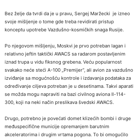
Bez želje da tvrdi da je u pravu, Sergej Maržecki je izneo
svoje mišljenje o tome gde treba revidirati pristup
konceptu upotrebe Vazdušno-kosmičkih snaga Rusije.
Po njegovom mišljenju, Moskvi je prvo potreban lagan i
relativno jeftin taktički AWACS sa radarom postavljenim
iznad trupa u vidu fiksnog grebena. Veću popularnost
svakako neće steći A-100 „Premijer“, ali avion za vazdušno
izviđanje sa mogućnošću kontrole i izdavanja podataka za
određivanje ciljeva potreban je u desetinama. Takvi aparati
se možda mogu napraviti na bazi civilnog aviona Il-114-
300, koji na neki način preslikava švedski AWACS.
Drugo, potrebno je povećati domet klizećih bombi i druge
međuspecifične municije opremanjem barutnim
akceleratorima i drugim vrtama pogona. To bi omogućilo