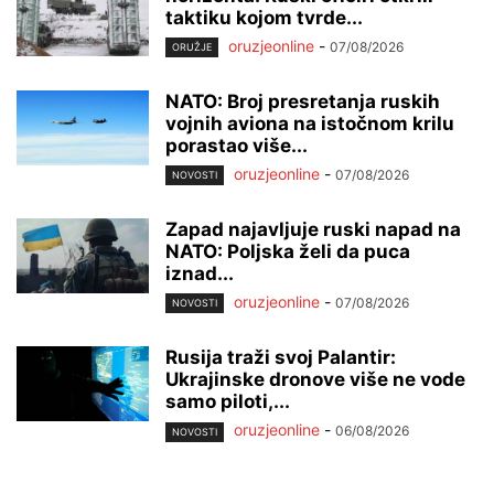
taktiku kojom tvrde...
oruzjeonline
-
07/08/2026
ORUŽJE
NATO: Broj presretanja ruskih
vojnih aviona na istočnom krilu
porastao više...
oruzjeonline
-
07/08/2026
NOVOSTI
Zapad najavljuje ruski napad na
NATO: Poljska želi da puca
iznad...
oruzjeonline
-
07/08/2026
NOVOSTI
Rusija traži svoj Palantir:
Ukrajinske dronove više ne vode
samo piloti,...
oruzjeonline
-
06/08/2026
NOVOSTI