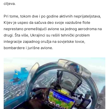
ciljeva.
Pri tome, tokom dve i po godine aktivnih neprijateljstava,
Kijev je uspeo da sačuva deo svoje vazdušne flote
neprestano premeštajući avione sa jednog aerodroma na
drugi. Šta više, Ukrajinci su rešili tehnički problem
integracije zapadnog oružja na sovjetske lovce,
bombardere i jurišne avione.