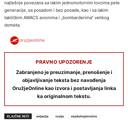
najtešnje povezana sa lakim jednomotornim lovcima pete
generacije, sa posadom i bez posade, kao i sa lakim
taktičkim AWACS avionima i „bombarderima“ velikog
dometa.
oruzjeonline
PRAVNO UPOZORENJE
Zabranjeno je preuzimanje, prenošenje i
objavljivanje teksta bez navođenja
OružjeOnline kao izvora i postavljanja linka
ka originalnom tekstu.
KLJUČNE REČI
avijacija
rusija
vazduhoplovstvo