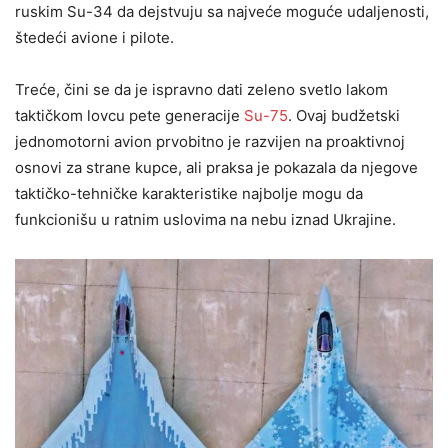
ruskim Su-34 da dejstvuju sa najveće moguće udaljenosti,
štedeći avione i pilote.
Treće, čini se da je ispravno dati zeleno svetlo lakom
taktičkom lovcu pete generacije
Su-75
. Ovaj budžetski
jednomotorni avion prvobitno je razvijen na proaktivnoj
osnovi za strane kupce, ali praksa je pokazala da njegove
taktičko-tehničke karakteristike najbolje mogu da
funkcionišu u ratnim uslovima na nebu iznad Ukrajine.