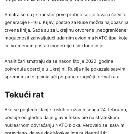
Smatra se da je transfer prve probne serije lovaca četvrte
generacije F-16 u Kijev, postao za Ruse možda najopasnija
crvena linija. Sada su za Ukrajinu otvorene „neograničene“
mogućnosti zahvaljujući udarnim avionima NATO tipa, koje
će vremenom postati modernije i smrtonosnije.
Analitičari smatraju da se nakon što je 2022. godine
pokrenula opercije u Ukrajini, Rusija nije pokazala sasvim
spremna za to, planiajući potpuno drugačiji format rata.
Tekući rat
Ako se pogleda stanje ruskih oružanih snaga 24. februara,
postaje očigledno da je glavni fokus bio na strateškom
nuklearnom odvraćanju NATO bloka. Verovalo se, sasvim
opravdano, da sve dok Moskva ima nuklearni štit,