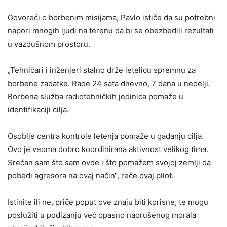
Govoreći o borbenim misijama, Pavlo ističe da su potrebni
napori mnogih ljudi na terenu da bi se obezbedili rezultati
u vazdušnom prostoru.
„Tehničari i inženjeri stalno drže letelicu spremnu za
borbene zadatke. Rade 24 sata dnevno, 7 dana u nedelji.
Borbena služba radiotehničkih jedinica pomaže u
identifikaciji cilja.
Osoblje centra kontrole letenja pomaže u gađanju cilja.
Ovo je veoma dobro koordinirana aktivnost velikog tima.
Srećan sam što sam ovde i što pomažem svojoj zemlji da
pobedi agresora na ovaj način“, reče ovaj pilot.
Istinite ili ne, priče poput ove znaju biti korisne, te mogu
poslužiti u podizanju već opasno naorušenog morala