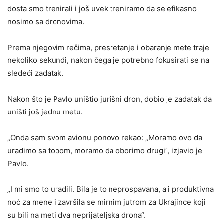
dosta smo trenirali i još uvek treniramo da se efikasno
nosimo sa dronovima.
Prema njegovim rečima, presretanje i obaranje mete traje
nekoliko sekundi, nakon čega je potrebno fokusirati se na
sledeći zadatak.
Nakon što je Pavlo uništio jurišni dron, dobio je zadatak da
uništi još jednu metu.
„Onda sam svom avionu ponovo rekao: „Moramo ovo da
uradimo sa tobom, moramo da oborimo drugi“, izjavio je
Pavlo.
„I mi smo to uradili. Bila je to neprospavana, ali produktivna
noć za mene i završila se mirnim jutrom za Ukrajince koji
su bili na meti dva neprijateljska drona“.