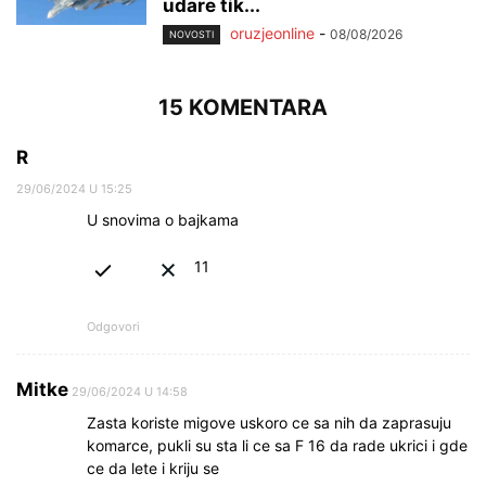
udare tik...
oruzjeonline
-
08/08/2026
NOVOSTI
15 KOMENTARA
R
29/06/2024 U 15:25
U snovima o bajkama
11
Odgovori
Mitke
29/06/2024 U 14:58
Zasta koriste migove uskoro ce sa nih da zaprasuju
komarce, pukli su sta li ce sa F 16 da rade ukrici i gde
ce da lete i kriju se