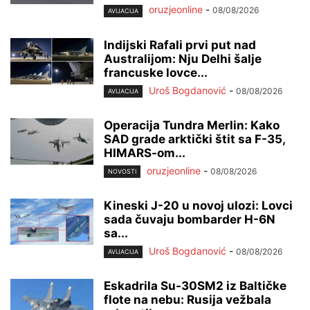
oruzjeonline
-
08/08/2026
AVIJACIJA
Indijski Rafali prvi put nad
Australijom: Nju Delhi šalje
francuske lovce...
Uroš Bogdanović
-
08/08/2026
AVIJACIJA
Operacija Tundra Merlin: Kako
SAD grade arktički štit sa F-35,
HIMARS-om...
oruzjeonline
-
08/08/2026
NOVOSTI
Kineski J-20 u novoj ulozi: Lovci
sada čuvaju bombarder H-6N
sa...
Uroš Bogdanović
-
08/08/2026
AVIJACIJA
Eskadrila Su-30SM2 iz Baltičke
flote na nebu: Rusija vežbala