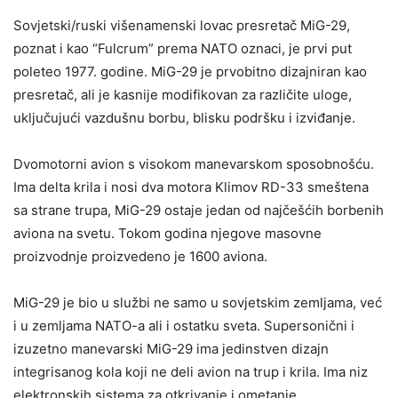
Sovjetski/ruski višenamenski lovac presretač MiG-29,
poznat i kao “Fulcrum” prema NATO oznaci, je prvi put
poleteo 1977. godine. MiG-29 je prvobitno dizajniran kao
presretač, ali je kasnije modifikovan za različite uloge,
uključujući vazdušnu borbu, blisku podršku i izviđanje.
Dvomotorni avion s visokom manevarskom sposobnošću.
Ima delta krila i nosi dva motora Klimov RD-33 smeštena
sa strane trupa, MiG-29 ostaje jedan od najčešćih borbenih
aviona na svetu. Tokom godina njegove masovne
proizvodnje proizvedeno je 1600 aviona.
MiG-29 je bio u službi ne samo u sovjetskim zemljama, već
i u zemljama NATO-a ali i ostatku sveta. Supersonični i
izuzetno manevarski MiG-29 ima jedinstven dizajn
integrisanog kola koji ne deli avion na trup i krila. Ima niz
elektronskih sistema za otkrivanje i ometanje