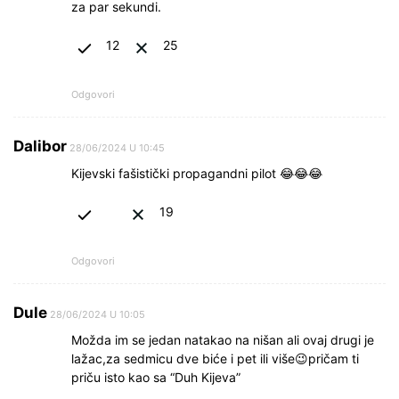
za par sekundi.
12
25
Odgovori
Dalibor
28/06/2024 U 10:45
Kijevski fašistički propagandni pilot 😂😂😂
19
Odgovori
Dule
28/06/2024 U 10:05
Možda im se jedan natakao na nišan ali ovaj drugi je
lažac,za sedmicu dve biće i pet ili više😉pričam ti
priču isto kao sa “Duh Kijeva”