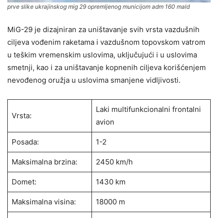
prve slike ukrajinskog mig 29 opremljenog municijom adm 160 mald
MiG-29 je dizajniran za uništavanje svih vrsta vazdušnih
ciljeva vođenim raketama i vazdušnom topovskom vatrom
u teškim vremenskim uslovima, uključujući i u uslovima
smetnji, kao i za uništavanje kopnenih ciljeva korišćenjem
nevođenog oružja u uslovima smanjene vidljivosti.
Laki multifunkcionalni frontalni
Vrsta:
avion
Posada:
1-2
Maksimalna brzina:
2450 km/h
Domet:
1430 km
Maksimalna visina:
18000 m