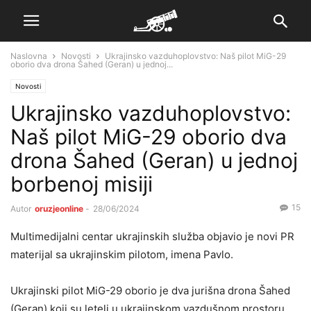
Naslovna
Novosti
Ukrajinsko vazduhoplovstvo: Naš pilot MiG-29
oborio dva drona Šahed (Geran) u jednoj...
Novosti
Ukrajinsko vazduhoplovstvo:
Naš pilot MiG-29 oborio dva
drona Šahed (Geran) u jednoj
borbenoj misiji
15
Autor
oruzjeonline
-
28/06/2024
Multimedijalni centar ukrajinskih služba objavio je novi PR
materijal sa ukrajinskim pilotom, imena Pavlo.
Ukrajinski pilot MiG-29 oborio je dva jurišna drona Šahed
(Geran) koji su leteli u ukrajinskom vazdušnom prostoru