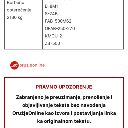
Borbeno
B-8M1
opterećenje:
S-24B
2180 kg
FAB-500M62
OFAB-250-270
KMGU-2
ZB-500
oruzjeonline
PRAVNO UPOZORENJE
Zabranjeno je preuzimanje, prenošenje i
objavljivanje teksta bez navođenja
OružjeOnline kao izvora i postavljanja linka
ka originalnom tekstu.