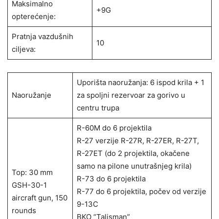
Maksimalno
+9G
opterećenje:
Pratnja vazdušnih
10
ciljeva:
Uporišta naoružanja: 6 ispod krila + 1
Naoružanje
za spoljni rezervoar za gorivo u
centru trupa
R-60M do 6 projektila
R-27 verzije R-27R, R-27ER, R-27T,
R-27ET (do 2 projektila, okačene
samo na pilone unutrašnjeg krila)
Top: 30 mm
R-73 do 6 projektila
GSH-30-1
R-77 do 6 projektila, počev od verzije
aircraft gun, 150
9-13C
rounds
BKO “Talisman”