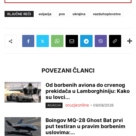
KLJUČNE REČI
avijacija
pvo
ukrajina
vazduhoplovstvo
POVEZANI ČLANCI
Od borbenih aviona do crvenog
prekidača u Lamborghiniju: Kako
su lovci...
oruzjeonline
-
09/08/2026
AVIJACIJA
Boingov MQ-28 Ghost Bat prvi
put testiran u pravim borbenim
uslovima:...