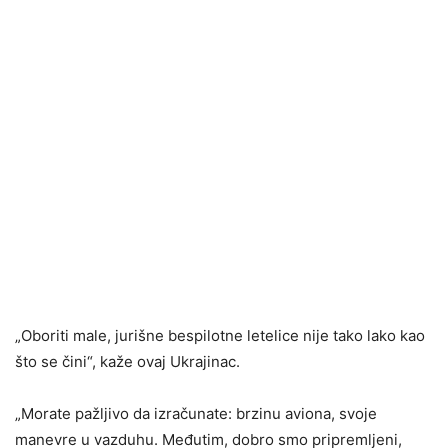
„Oboriti male, jurišne bespilotne letelice nije tako lako kao
što se čini“, kaže ovaj Ukrajinac.
„Morate pažljivo da izračunate: brzinu aviona, svoje
manevre u vazduhu. Međutim, dobro smo pripremljeni,