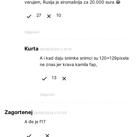
verujem, Rusija je siromašnija za 20.000 eura 😂
27
10
Odgovori
Kurta
28/06/2024 U 16:14
A i kad daju snimke snimci su 120x129pixela
ne znas jer krava kamila fap,
13
Odgovori
Zagortenej
28/06/2024 U 07:03
A đe je f17