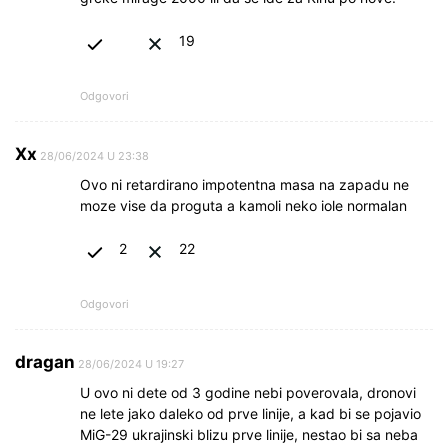
19
Odgovori
Xx
28/06/2024 U 23:38
Ovo ni retardirano impotentna masa na zapadu ne
moze vise da proguta a kamoli neko iole normalan
2
22
Odgovori
dragan
28/06/2024 U 19:27
U ovo ni dete od 3 godine nebi poverovala, dronovi
ne lete jako daleko od prve linije, a kad bi se pojavio
MiG-29 ukrajinski blizu prve linije, nestao bi sa neba