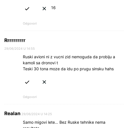
16
Odgovori
Rrrrrrrrrr
29/06/2024 U 14:55
Ruski avioni ni z vucni zid nemoguda da probiju a
kamoli sa dronovi t
Teski 30 tona moze da idu po prugu sinsku hahs
Odgovori
Realan
29/06/2024 U 14:25
Samo migovi lete… Bez Ruske tehnike nema