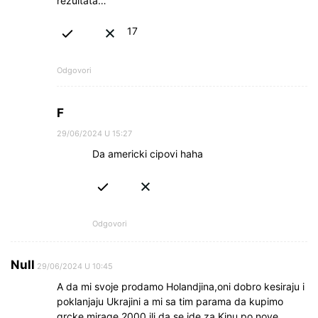
rezultata…
17
Odgovori
F
29/06/2024 U 15:27
Da americki cipovi haha
Odgovori
Null
29/06/2024 U 10:45
A da mi svoje prodamo Holandjina,oni dobro kesiraju i
poklanjaju Ukrajini a mi sa tim parama da kupimo
grcke mirage 2000 ili da se ide za Kinu po nove.