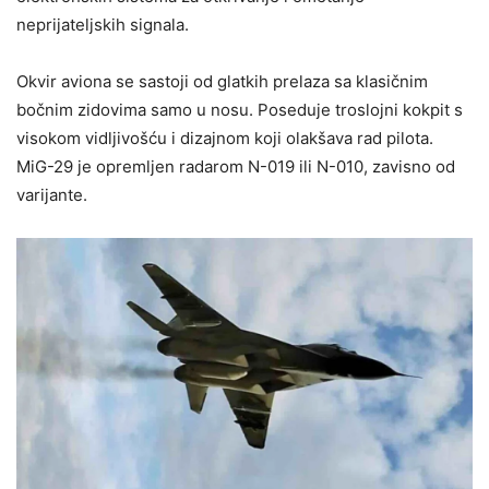
neprijateljskih signala.
Okvir aviona se sastoji od glatkih prelaza sa klasičnim
bočnim zidovima samo u nosu. Poseduje troslojni kokpit s
visokom vidljivošću i dizajnom koji olakšava rad pilota.
MiG-29 je opremljen radarom N-019 ili N-010, zavisno od
varijante.