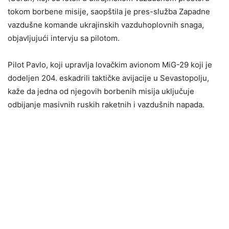
tokom borbene misije, saopštila je pres-služba Zapadne
vazdušne komande ukrajinskih vazduhoplovnih snaga,
objavljujući intervju sa pilotom.
Pilot Pavlo, koji upravlja lovačkim avionom MiG-29 koji je
dodeljen 204. eskadrili taktičke avijacije u Sevastopolju,
kaže da jedna od njegovih borbenih misija uključuje
odbijanje masivnih ruskih raketnih i vazdušnih napada.