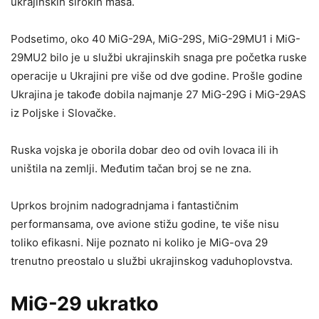
ukrajinskih širokih masa.
Podsetimo, oko 40 MiG-29A, MiG-29S, MiG-29MU1 i MiG-
29MU2 bilo je u službi ukrajinskih snaga pre početka ruske
operacije u Ukrajini pre više od dve godine. Prošle godine
Ukrajina je takođe dobila najmanje 27 MiG-29G i MiG-29AS
iz Poljske i Slovačke.
Ruska vojska je oborila dobar deo od ovih lovaca ili ih
uništila na zemlji. Međutim tačan broj se ne zna.
Uprkos brojnim nadogradnjama i fantastičnim
performansama, ove avione stižu godine, te više nisu
toliko efikasni. Nije poznato ni koliko je MiG-ova 29
trenutno preostalo u službi ukrajinskog vaduhoplovstva.
MiG-29 ukratko