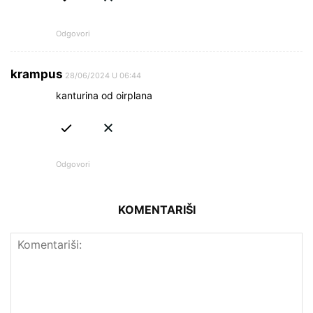
Odgovori
krampus
28/06/2024 U 06:44
kanturina od oirplana
Odgovori
KOMENTARIŠI