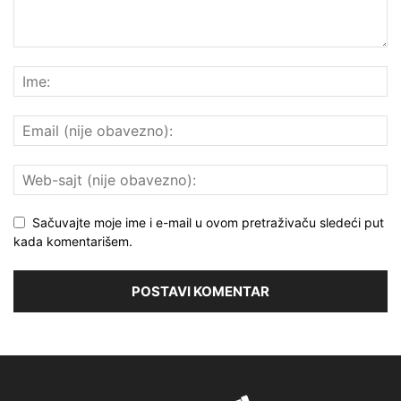
Sačuvajte moje ime i e-mail u ovom pretraživaču sledeći put
kada komentarišem.