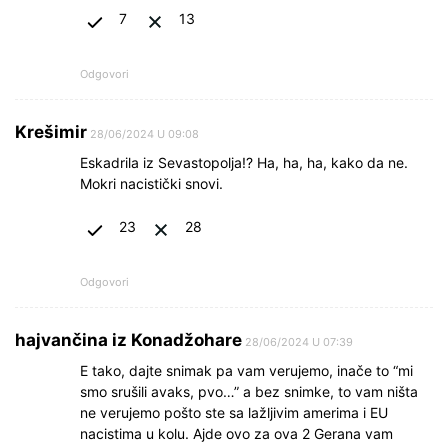
7
13
Odgovori
Krešimir
28/06/2024 U 09:08
Eskadrila iz Sevastopolja!? Ha, ha, ha, kako da ne.
Mokri nacistički snovi.
23
28
Odgovori
hajvančina iz Konadžohare
28/06/2024 U 07:39
E tako, dajte snimak pa vam verujemo, inače to “mi
smo srušili avaks, pvo…” a bez snimke, to vam ništa
ne verujemo pošto ste sa lažljivim amerima i EU
nacistima u kolu. Ajde ovo za ova 2 Gerana vam