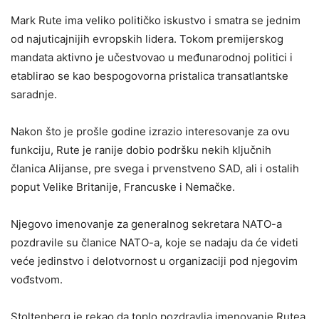
Mark Rute ima veliko političko iskustvo i smatra se jednim
od najuticajnijih evropskih lidera. Tokom premijerskog
mandata aktivno je učestvovao u međunarodnoj politici i
etablirao se kao bespogovorna pristalica transatlantske
saradnje.
Nakon što je prošle godine izrazio interesovanje za ovu
funkciju, Rute je ranije dobio podršku nekih ključnih
članica Alijanse, pre svega i prvenstveno SAD, ali i ostalih
poput Velike Britanije, Francuske i Nemačke.
Njegovo imenovanje za generalnog sekretara NATO-a
pozdravile su članice NATO-a, koje se nadaju da će videti
veće jedinstvo i delotvornost u organizaciji pod njegovim
vođstvom.
Stoltenberg je rekao da toplo pozdravlja imenovanje Rutea