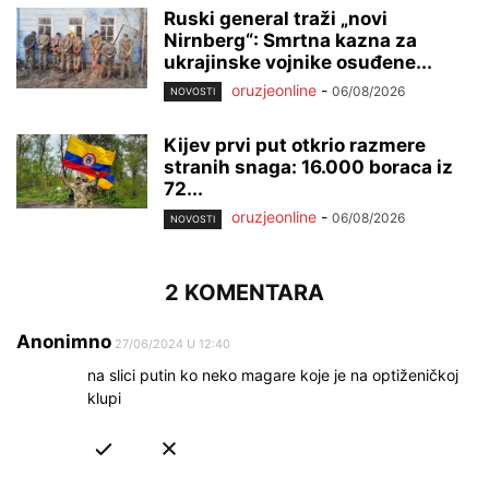
Ruski general traži „novi
Nirnberg“: Smrtna kazna za
ukrajinske vojnike osuđene...
oruzjeonline
-
06/08/2026
NOVOSTI
Kijev prvi put otkrio razmere
stranih snaga: 16.000 boraca iz
72...
oruzjeonline
-
06/08/2026
NOVOSTI
2 KOMENTARA
Anonimno
27/06/2024 U 12:40
na slici putin ko neko magare koje je na optiženičkoj
klupi