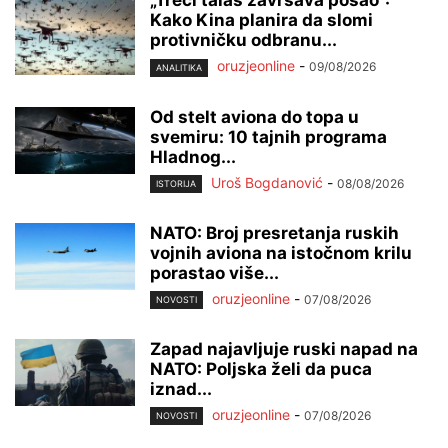
„Treći talas završava posao“:
Kako Kina planira da slomi
protivničku odbranu...
oruzjeonline
-
09/08/2026
ANALITIKA
Od stelt aviona do topa u
svemiru: 10 tajnih programa
Hladnog...
Uroš Bogdanović
-
08/08/2026
ISTORIJA
NATO: Broj presretanja ruskih
vojnih aviona na istočnom krilu
porastao više...
oruzjeonline
-
07/08/2026
NOVOSTI
Zapad najavljuje ruski napad na
NATO: Poljska želi da puca
iznad...
oruzjeonline
-
07/08/2026
NOVOSTI