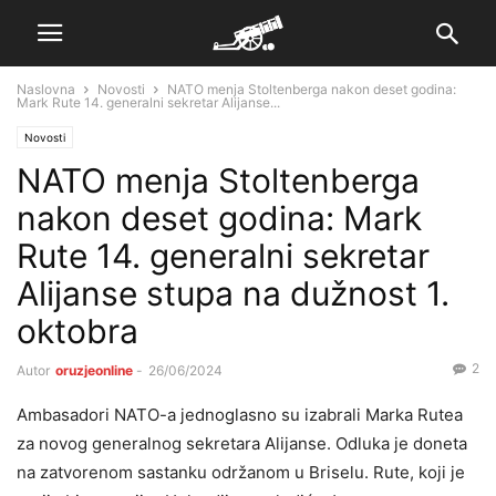
Naslovna
Novosti
NATO menja Stoltenberga nakon deset godina:
Mark Rute 14. generalni sekretar Alijanse...
Novosti
NATO menja Stoltenberga
nakon deset godina: Mark
Rute 14. generalni sekretar
Alijanse stupa na dužnost 1.
oktobra
2
Autor
oruzjeonline
-
26/06/2024
Ambasadori NATO-a jednoglasno su izabrali Marka Rutea
za novog generalnog sekretara Alijanse. Odluka je doneta
na zatvorenom sastanku održanom u Briselu. Rute, koji je