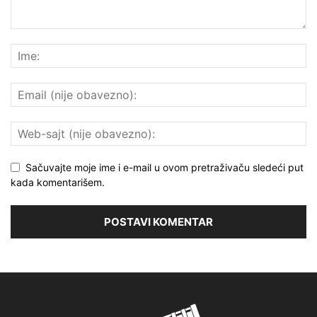
Sačuvajte moje ime i e-mail u ovom pretraživaču sledeći put
kada komentarišem.