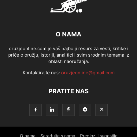
O NAMA
oruzjeonline.com je vaš najbolji resurs za vesti, kritike i
priče o oružju, istoriji, analitici i svim srodnim temama iz
oblasti naoružanja.
Kontaktirajte nas:
oruzjeonline@gmail.com
PRATITE NAS
O nama
Sarađujte s nama
Predlozi i sugestije