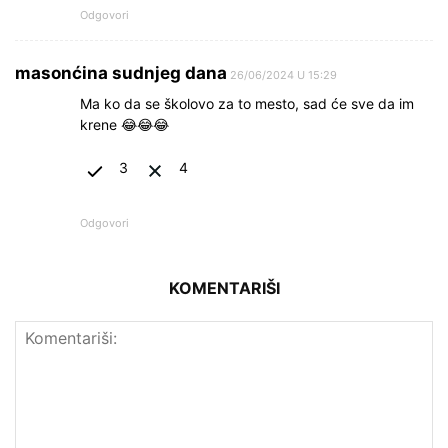
Odgovori
masonćina sudnjeg dana
26/06/2024 U 15:29
Ma ko da se školovo za to mesto, sad će sve da im
krene 😂😂😂
3
4
Odgovori
KOMENTARIŠI