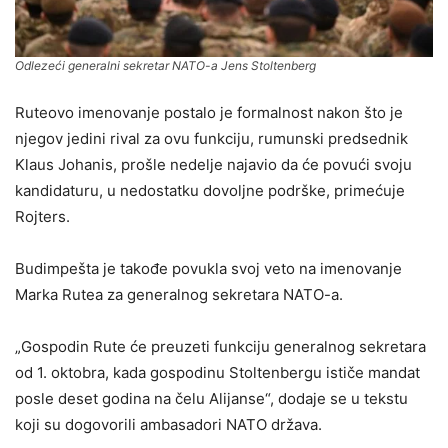
Odlezeći generalni sekretar NATO-a Jens Stoltenberg
Ruteovo imenovanje postalo je formalnost nakon što je
njegov jedini rival za ovu funkciju, rumunski predsednik
Klaus Johanis, prošle nedelje najavio da će povući svoju
kandidaturu, u nedostatku dovoljne podrške, primećuje
Rojters.
Budimpešta je takođe povukla svoj veto na imenovanje
Marka Rutea za generalnog sekretara NATO-a.
„Gospodin Rute će preuzeti funkciju generalnog sekretara
od 1. oktobra, kada gospodinu Stoltenbergu ističe mandat
posle deset godina na čelu Alijanse“, dodaje se u tekstu
koji su dogovorili ambasadori NATO država.