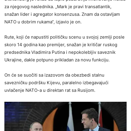
za njegovog naslednika. „Mark je pravi transatlantik,
snažan lider i agregator konsenzusa. Znam da ostavljam
NATO u dobrim rukama“, izjavio je on.
Rute, koji će napustiti političku scenu u svojoj zemlji posle
skoro 14 godina kao premijer, snažan je kritičar ruskog
predsednika Vladimira Putina i nepokolebljiv saveznik
Ukrajine, dakle potpuno prikladan za novu funkciju.
On će se suočiti sa izazovom da obezbedi stalnu
savezničku podršku Kijevu, paralelno izbegavajući
uvlačenje NATO-a u direktan rat sa Rusijom.