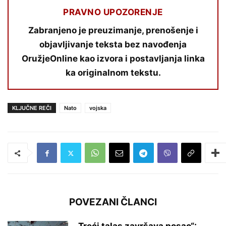
PRAVNO UPOZORENJE
Zabranjeno je preuzimanje, prenošenje i
objavljivanje teksta bez navođenja
OružjeOnline kao izvora i postavljanja linka
ka originalnom tekstu.
KLJUČNE REČI
Nato
vojska
POVEZANI ČLANCI