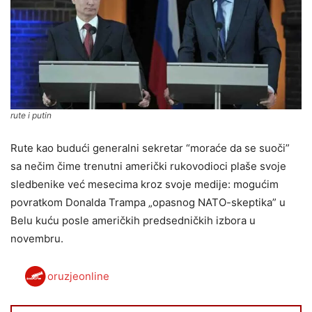
rute i putin
Rute kao budući generalni sekretar “moraće da se suoči”
sa nečim čime trenutni američki rukovodioci plaše svoje
sledbenike već mesecima kroz svoje medije: mogućim
povratkom Donalda Trampa „opasnog NATO-skeptika” u
Belu kuću posle američkih predsedničkih izbora u
novembru.
oruzjeonline