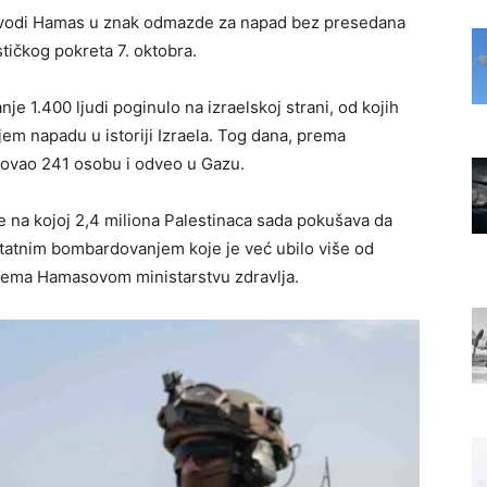
i vodi Hamas u znak odmazde za napad bez presedana
stičkog pokreta 7. oktobra.
je 1.400 ljudi poginulo na izraelskoj strani, od kojih
vijem napadu u istoriji Izraela. Tog dana, prema
povao 241 osobu i odveo u Gazu.
je na kojoj 2,4 miliona Palestinaca sada pokušava da
statnim bombardovanjem koje je već ubilo više od
prema Hamasovom ministarstvu zdravlja.