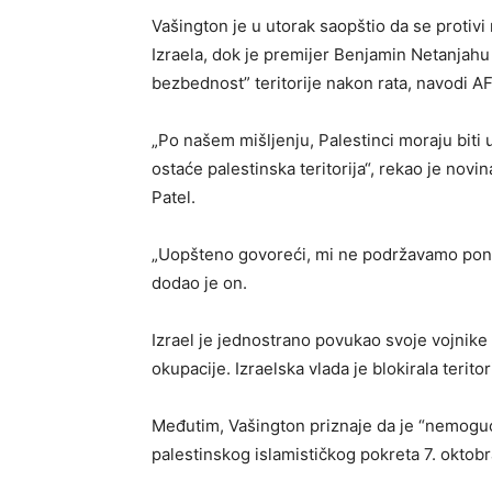
Vašington je u utorak saopštio da se protiv
Izraela, dok je premijer Benjamin Netanjah
bezbednost” teritorije nakon rata, navodi AF
„Po našem mišljenju, Palestinci moraju biti u
ostaće palestinska teritorija“, rekao je no
Patel.
„Uopšteno govoreći, mi ne podržavamo ponov
dodao je on.
Izrael je jednostrano povukao svoje vojnike
okupacije. Izraelska vlada je blokirala terit
Međutim, Vašington priznaje da je “nemoguć
palestinskog islamističkog pokreta 7. oktobra