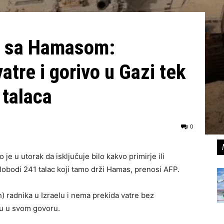
ra sa Hamasom:
atre i gorivo u Gazi tek
 talaca
0
je u utorak da isključuje bilo kakvo primirje ili
obodi 241 talac koji tamo drži Hamas, prenosi AFP.
 radnika u Izraelu i nema prekida vatre bez
hu u svom govoru.