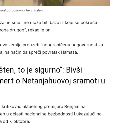
eral potpukovnik herci halevi
aza ne sme i ne može biti baza iz koje se pokreću
o koga drugog“, rekao je on.
egova zemlja preuzeti “neograničenu odgovornost za
ta, na način da spreči povratak Hamasa.
en, to je sigurno“: Bivši
lmert o Netanjahuovoj sramoti u
je kritikovao aktuelnog premijera Benjamina
eh u oblasti nacionalne bezbednosti i ukazujući na
 od 7. oktobra.