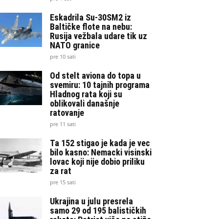
Eskadrila Su-30SM2 iz
Baltičke flote na nebu:
Rusija vežbala udare tik uz
NATO granice
pre 10 sati
Od stelt aviona do topa u
svemiru: 10 tajnih programa
Hladnog rata koji su
oblikovali današnje
ratovanje
pre 11 sati
Ta 152 stigao je kada je vec
bilo kasno: Nemacki visinski
lovac koji nije dobio priliku
za rat
pre 15 sati
Ukrajina u julu presrela
samo 29 od 195 balističkih