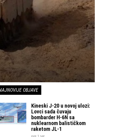
NAJNOVIJE OBJAVE
Kineski J-20 u novoj ulozi:
Lovci sada čuvaju
bombarder H-6N sa
nuklearnom balističkom
raketom JL-1
pre 1 sat