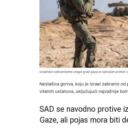
izraelske odbrambene snage grad gaza je opkoljen prekid va
Nestašica goriva, koju je Izrael zabranio od
vitalnih ustanova, uključujući najvažnije bol
SAD se navodno protive iz
Gaze, ali pojas mora biti d