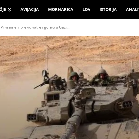
ŽJE
AVIJACIJA
MORNARICA
LOV
ISTORIJA
ANALI
rivremeni prekid vatre i gorivo u Gazi...