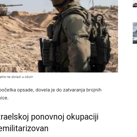
tre ne dolazi u obzir
 početka opsade, dovela je do zatvaranja brojnih
nice.
raelskoj ponovnoj okupaciji
emilitarizovan