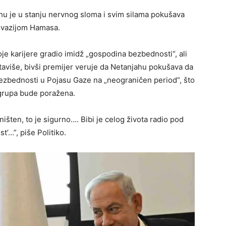
ahu je u stanju nervnog sloma i svim silama pokušava
invazijom Hamasa.
e karijere gradio imidž „gospodina bezbednosti“, ali
Štaviše, bivši premijer veruje da Netanjahu pokušava da
ezbednosti u Pojasu Gaze na „neograničen period“, što
a grupa bude poražena.
išten, to je sigurno…. Bibi je celog života radio pod
’…”, piše Politiko.