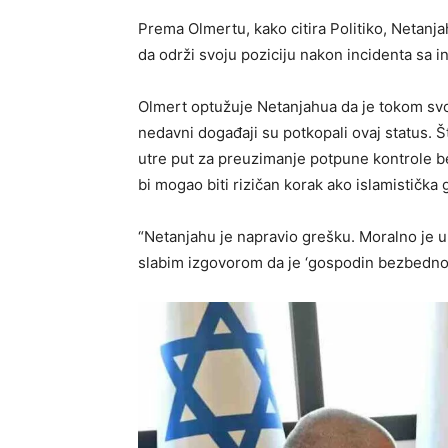
Prema Olmertu, kako citira Politiko, Netanj
da održi svoju poziciju nakon incidenta sa 
Olmert optužuje Netanjahua da je tokom svoj
nedavni događaji su potkopali ovaj status. 
utre put za preuzimanje potpune kontrole b
bi mogao biti rizičan korak ako islamističk
“Netanjahu je napravio grešku. Moralno je un
slabim izgovorom da je ‘gospodin bezbednost