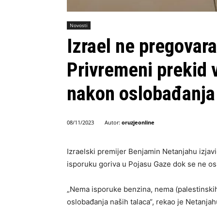
Novosti
Izrael ne pregova
Privremeni prekid v
nakon oslobađanja
Autor:
oruzjeonline
08/11/2023
Izraelski premijer Benjamin Netanjahu izjavio 
isporuku goriva u Pojasu Gaze dok se ne osl
„Nema isporuke benzina, nema (palestinskih)
oslobađanja naših talaca“, rekao je Netanja