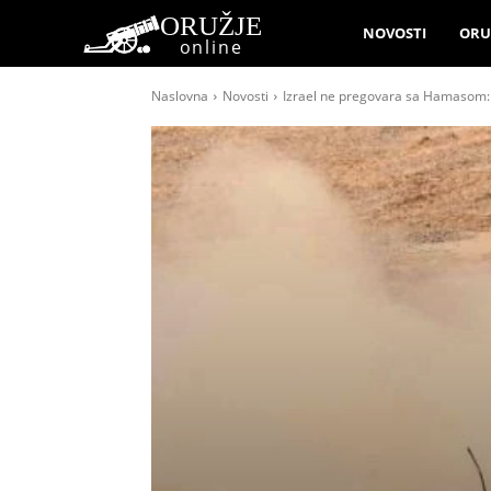
ORUŽJE
NOVOSTI
ORU
online
Naslovna
Novosti
Izrael ne pregovara sa Hamasom: P