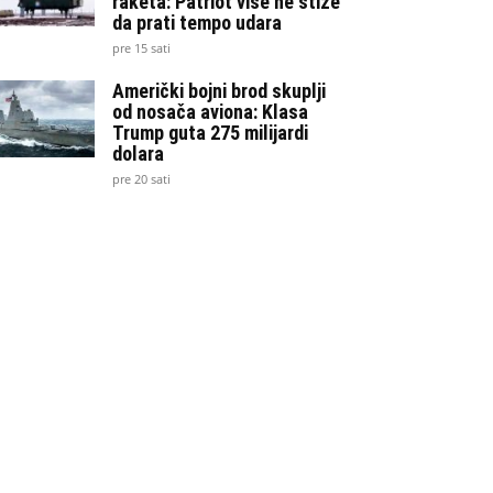
raketa: Patriot više ne stiže
da prati tempo udara
pre 15 sati
Američki bojni brod skuplji
od nosača aviona: Klasa
Trump guta 275 milijardi
dolara
pre 20 sati