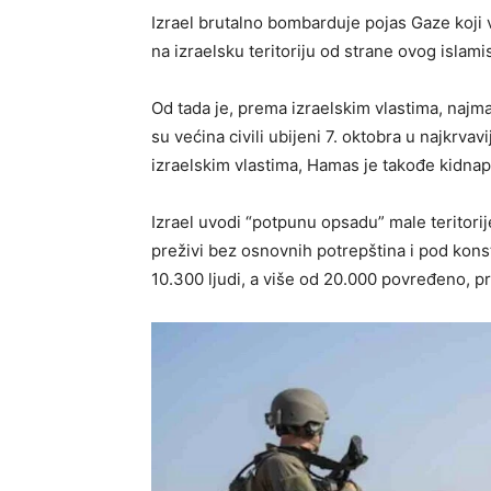
Izrael brutalno bombarduje pojas Gaze koj
na izraelsku teritoriju od strane ovog islami
Od tada je, prema izraelskim vlastima, najman
su većina civili ubijeni 7. oktobra u najkrva
izraelskim vlastima, Hamas je takođe kidna
Izrael uvodi “potpunu opsadu” male teritori
preživi bez osnovnih potrepština i pod kon
10.300 ljudi, a više od 20.000 povređeno, 