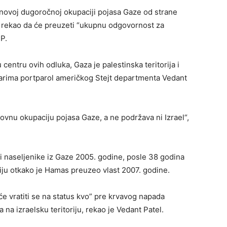
i novoj dugoročnoj okupaciji pojasa Gaze od strane
u rekao da će preuzeti “ukupnu odgovornost za
P.
 centru ovih odluka, Gaza je palestinska teritorija i
vinarima portparol američkog Stejt departmenta Vedant
nu okupaciju pojasa Gaze, a ne podržava ni Izrael“,
 i naseljenike iz Gaze 2005. godine, posle 38 godina
oriju otkako je Hamas preuzeo vlast 2007. godine.
e vratiti se na status kvo” pre krvavog napada
 na izraelsku teritoriju, rekao je Vedant Patel.