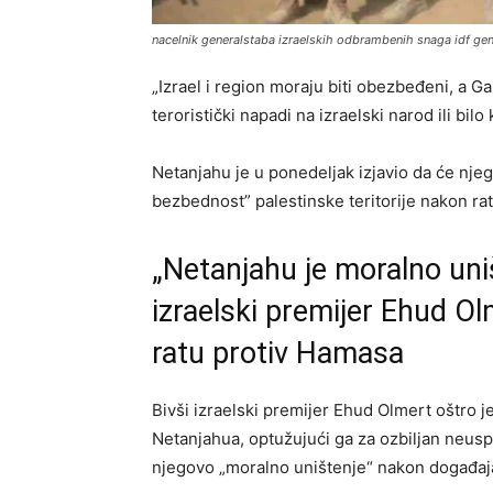
nacelnik generalstaba izraelskih odbrambenih snaga idf gen
„Izrael i region moraju biti obezbeđeni, a G
teroristički napadi na izraelski narod ili bil
Netanjahu je u ponedeljak izjavio da će nj
bezbednost” palestinske teritorije nakon ra
„Netanjahu je moralno uništ
izraelski premijer Ehud O
ratu protiv Hamasa
Bivši izraelski premijer Ehud Olmert oštro 
Netanjahua, optužujući ga za ozbiljan neusp
njegovo „moralno uništenje“ nakon događaja