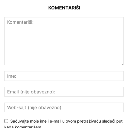
KOMENTARIŠI
Sačuvajte moje ime i e-mail u ovom pretraživaču sledeći put
kada komentarišem.