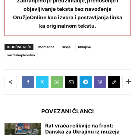
Zabranjeno je preuzimanje, prenošenje i
objavljivanje teksta bez navođenja
OružjeOnline kao izvora i postavljanja linka
ka originalnom tekstu.
KLJUČNE REČI
mornarica
rusija
ukrajina
vazduhoplovstvo
POVEZANI ČLANCI
Rat vraća relikvije na front:
Danska za Ukrajinu iz muzeja