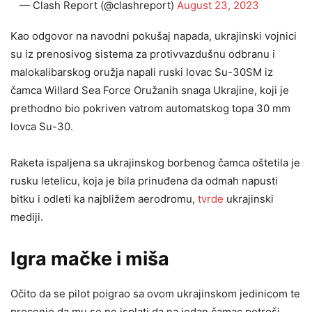
— Clash Report (@clashreport)
August 23, 2023
Kao odgovor na navodni pokušaj napada, ukrajinski vojnici
su iz prenosivog sistema za protivvazdušnu odbranu i
malokalibarskog oružja napali ruski lovac Su-30SM iz
čamca Willard Sea Force Oružanih snaga Ukrajine, koji je
prethodno bio pokriven vatrom automatskog topa 30 mm
lovca Su-30.
Raketa ispaljena sa ukrajinskog borbenog čamca oštetila je
rusku letelicu, koja je bila prinuđena da odmah napusti
bitku i odleti ka najbližem aerodromu,
tvrde
ukrajinski
mediji.
Igra mačke i miša
Očito da se pilot poigrao sa ovom ukrajinskom jedinicom te
procenio da mu se ne isplati da na jedan čamac potroši