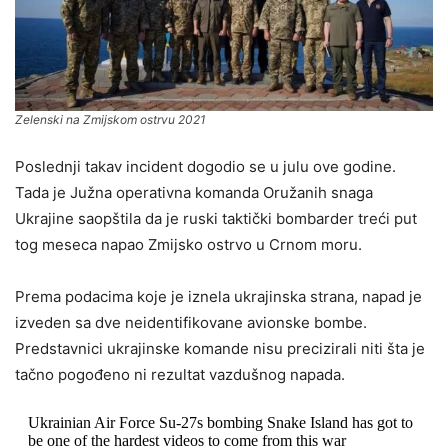
Zelenski na Zmijskom ostrvu 2021
Poslednji takav incident dogodio se u julu ove godine.
Tada je Južna operativna komanda Oružanih snaga
Ukrajine saopštila da je ruski taktički bombarder treći put
tog meseca napao Zmijsko ostrvo u Crnom moru.
Prema podacima koje je iznela ukrajinska strana, napad je
izveden sa dve neidentifikovane avionske bombe.
Predstavnici ukrajinske komande nisu precizirali niti šta je
tačno pogođeno ni rezultat vazdušnog napada.
Ukrainian Air Force Su-27s bombing Snake Island has got to
be one of the hardest videos to come from this war