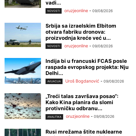
vadi...
oruzjeonline
-
09/08/2026
NOVOSTI
Srbija sa izraelskim Elbitom
otvara fabriku dronova:
proizvodnja kreće već u...
oruzjeonline
-
09/08/2026
NOVOSTI
Indija bi u francuski FCAS posle
raspada evropskog projekta: Nju
Delhi...
Uroš Bogdanović
-
09/08/2026
AVIJACIJA
„Treći talas završava posao“:
Kako Kina planira da slomi
protivničku odbranu...
oruzjeonline
-
09/08/2026
ANALITIKA
Rusi mrežama štite nuklearne