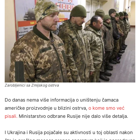
Zarobljenici sa Zmijskog ostrva
Do danas nema više informacija o uništenju čamaca
američke proizvodnje u blizini ostrva,
o kome smo već
pisali.
Ministarstvo odbrane Rusije nije dalo više detalja.
I Ukrajina i Rusija pojačale su aktivnosti u toj oblasti nakon