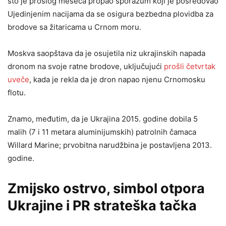
što je prošlog meseca propao sporazum koji je posredovao
Ujedinjenim nacijama da se osigura bezbedna plovidba za
brodove sa žitaricama u Crnom moru.
Moskva saopštava da je osujetila niz ukrajinskih napada
dronom na svoje ratne brodove, uključujući
prošli četvrtak
uveče
, kada je rekla da je dron napao njenu Crnomosku
flotu.
Znamo, međutim, da je Ukrajina 2015. godine dobila 5
malih (7 i 11 metara aluminijumskih) patrolnih čamaca
Willard Marine; prvobitna narudžbina je postavljena 2013.
godine.
Zmijsko ostrvo, simbol otpora
Ukrajine i PR strateška tačka