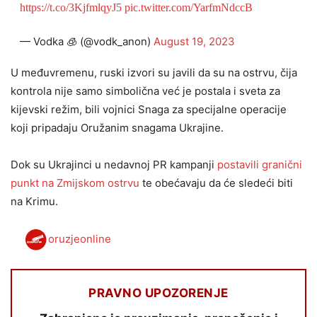
https://t.co/3KjfmlqyJ5
pic.twitter.com/YarfmNdccB
— Vodka 🧊 (@vodk_anon)
August 19, 2023
U međuvremenu, ruski izvori su javili da su na ostrvu, čija
kontrola nije samo simbolična već je postala i sveta za
kijevski režim, bili vojnici Snaga za specijalne operacije
koji pripadaju Oružanim snagama Ukrajine.
Dok su Ukrajinci u nedavnoj PR kampanji
postavili granični
punkt na Zmijskom ostrvu
te obećavaju da će sledeći biti
na Krimu.
oruzjeonline
PRAVNO UPOZORENJE