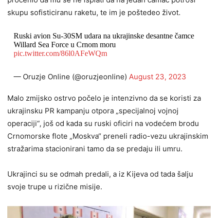
skupu sofisticiranu raketu, te im je poštedeo život.
Ruski avion Su-30SM udara na ukrajinske desantne čamce
Willard Sea Force u Crnom moru
pic.twitter.com/86l0AFeWQm
— Oruzje Online (@oruzjeonline)
August 23, 2023
Malo zmijsko ostrvo počelo je intenzivno da se koristi za
ukrajinsku PR kampanju otpora „specijalnoj vojnoj
operaciji“, još od kada su ruski oficiri na vodećem brodu
Crnomorske flote „Moskva“ preneli radio-vezu ukrajinskim
stražarima stacionirani tamo da se predaju ili umru.
Ukrajinci su se odmah predali, a iz Kijeva od tada šalju
svoje trupe u rizične misije.