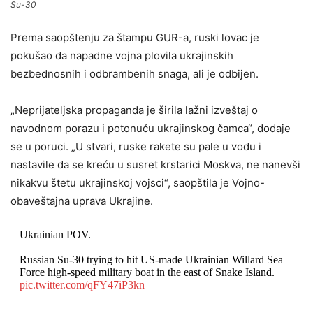
Su-30
Prema saopštenju za štampu GUR-a, ruski lovac je
pokušao da napadne vojna plovila ukrajinskih
bezbednosnih i odbrambenih snaga, ali je odbijen.
„Neprijateljska propaganda je širila lažni izveštaj o
navodnom porazu i potonuću ukrajinskog čamca“, dodaje
se u poruci. „U stvari, ruske rakete su pale u vodu i
nastavile da se kreću u susret krstarici Moskva, ne nanevši
nikakvu štetu ukrajinskoj vojsci“, saopštila je Vojno-
obaveštajna uprava Ukrajine.
Ukrainian POV.
Russian Su-30 trying to hit US-made Ukrainian Willard Sea
Force high-speed military boat in the east of Snake Island.
pic.twitter.com/qFY47iP3kn