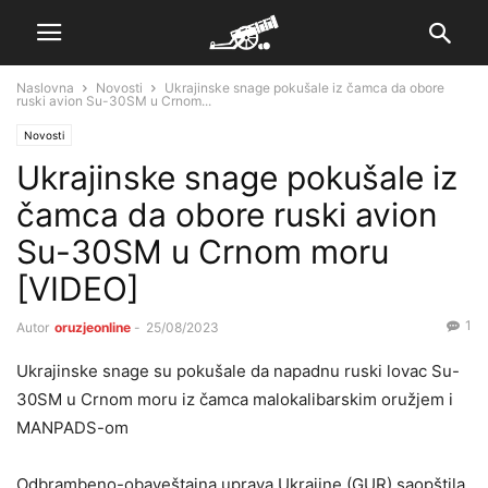
Naslovna
Novosti
Ukrajinske snage pokušale iz čamca da obore
ruski avion Su-30SM u Crnom...
Novosti
Ukrajinske snage pokušale iz
čamca da obore ruski avion
Su-30SM u Crnom moru
[VIDEO]
1
Autor
oruzjeonline
-
25/08/2023
Ukrajinske snage su pokušale da napadnu ruski lovac Su-
30SM u Crnom moru iz čamca malokalibarskim oružjem i
MANPADS-om
Odbrambeno-obaveštajna uprava Ukrajine (GUR) saopštila