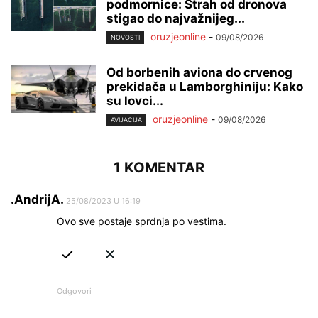
podmornice: Strah od dronova
stigao do najvažnijeg...
oruzjeonline
-
09/08/2026
NOVOSTI
Od borbenih aviona do crvenog
prekidača u Lamborghiniju: Kako
su lovci...
oruzjeonline
-
09/08/2026
AVIJACIJA
1 KOMENTAR
.AndrijA.
25/08/2023 U 16:19
Ovo sve postaje sprdnja po vestima.
Odgovori