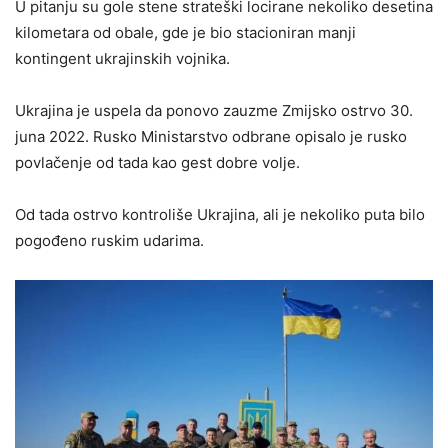
U pitanju su gole stene strateški locirane nekoliko desetina
kilometara od obale, gde je bio stacioniran manji
kontingent ukrajinskih vojnika.
Ukrajina je uspela da ponovo zauzme Zmijsko ostrvo 30.
juna 2022. Rusko Ministarstvo odbrane opisalo je rusko
povlačenje od tada kao gest dobre volje.
Od tada ostrvo kontroliše Ukrajina, ali je nekoliko puta bilo
pogođeno ruskim udarima.