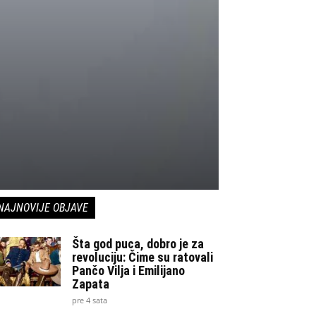
NAJNOVIJE OBJAVE
Šta god puca, dobro je za
revoluciju: Čime su ratovali
Pančo Vilja i Emilijano
Zapata
pre 4 sata