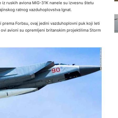
ne iz ruskih aviona MiG-31K nanele su izvesnu štetu
ajinskog ratnog vazduhoplovstva Ignat.
i prema Forbsu, ovaj jedini vazduhoplovni puk koji leti
 ovi avioni su opremljeni britanskim projektilima Storm