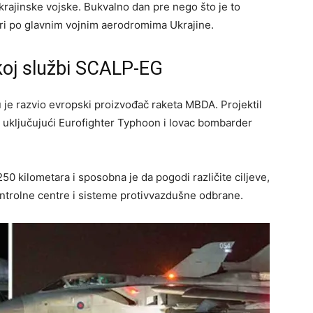
krajinske vojske. Bukvalno dan pre nego što je to
ri po glavnim vojnim aerodromima Ukrajine.
koj službi SCALP-EG
je razvio evropski proizvođač raketa MBDA. Projektil
ni, uključujući Eurofighter Typhoon i lovac bombarder
 kilometara i sposobna je da pogodi različite ciljeve,
ntrolne centre i sisteme protivvazdušne odbrane.