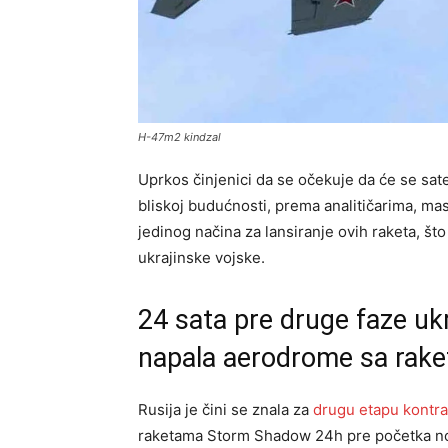
H-47m2 kindzal
Uprkos činjenici da se očekuje da će se sat
bliskoj budućnosti, prema analitičarima, ma
jedinog načina za lansiranje ovih raketa, š
ukrajinske vojske.
24 sata pre druge faze ukr
napala aerodrome sa rak
Rusija je čini se znala za
drugu etapu kontra
raketama Storm Shadow 24h pre početka no