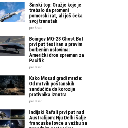
Šinski top: Oružje koje je
trebalo da promeni
pomorski rat, ali još čeka
svoj trenutak
pre 5 sati
Boingov MQ-28 Ghost Bat
prvi put testiran u pravim
borbenim uslovima:
Američki dron spreman za
Pacifik
pre 8 sati
Kako Mosad gradi mreže:
Od mrtvih poštanskih
sandučića do korozije
protivnika iznutra
pre 9 sati
Indijski Rafali prvi put nad
Australijom: Nju Delhi šalje
francuske lovce u vežbu sa