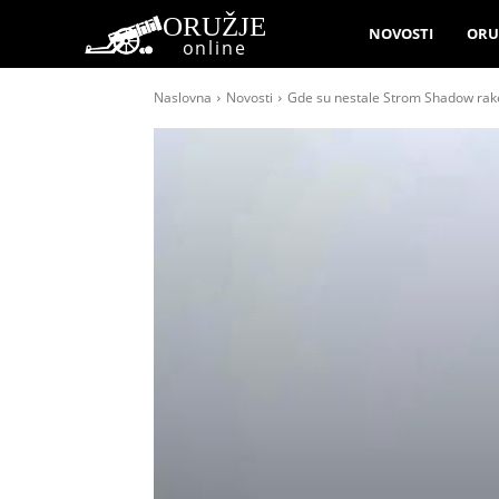
ORUŽJE
NOVOSTI
ORU
online
Naslovna
Novosti
Gde su nestale Strom Shadow raket