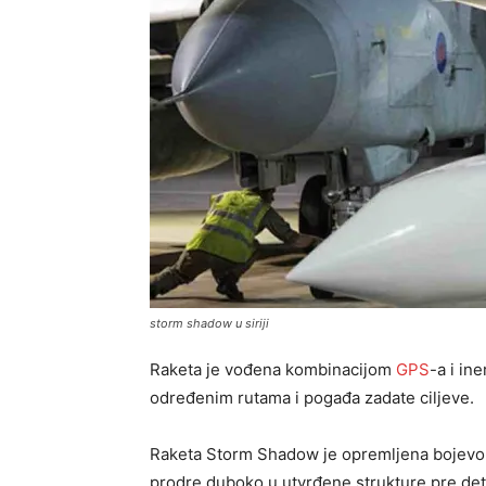
storm shadow u siriji
Raketa je vođena kombinacijom
GPS
-a i in
određenim rutama i pogađa zadate ciljeve.
Raketa Storm Shadow je opremljena bojevom
prodre duboko u utvrđene strukture pre det