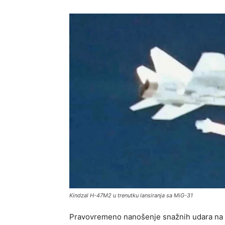
Kindzal H-47M2 u trenutku lansiranja sa MiG-31
Pravovremeno nanošenje snažnih udara na o