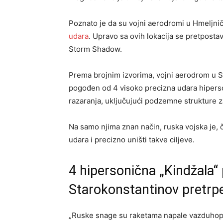
Poznato je da su vojni aerodromi u Hmeljničk
udara
. Upravo sa ovih lokacija se pretpostavl
Storm Shadow.
Prema brojnim izvorima, vojni aerodrom u S
pogođen od 4 visoko precizna udara hiperso
razaranja, uključujući podzemne strukture za
Na samo njima znan način, ruska vojska je, 
udara i precizno uništi takve ciljeve.
4 hipersonična „Kindžala“
Starokonstantinov pretrpe
„Ruske snage su raketama napale vazduhopl