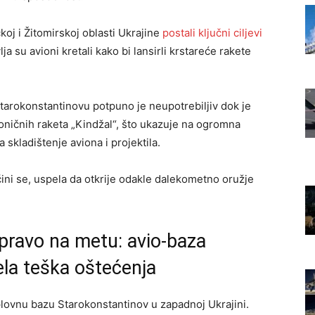
oj i Žitomirskoj oblasti Ukrajine
postali ključni ciljevi
ja su avioni kretali kako bi lansirli krstareće rakete
tarokonstantinovu potpuno je neupotrebiljiv dok je
ničnih raketa „Kindžal“, što ukazuje na ogromna
 skladištenje aviona i projektila.
čini se, uspela da otkrije odakle dalekometno oružje
 pravo na metu: avio-baza
la teška oštećenja
ovnu bazu Starokonstantinov u zapadnoj Ukrajini.