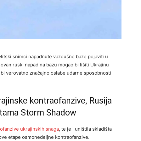
elitski snimci napadnute vazdušne baze pojaviti u
sovan ruski napad na bazu mogao bi lišiti Ukrajinu
to bi verovatno značajno oslabe udarne sposobnosti
ajinske kontraofanzive, Rusija
etama Storm Shadow
ofanzive ukrajinskih snaga
, te je i uništila skladišta
ve etape osmonedeljne kontraofanzive.