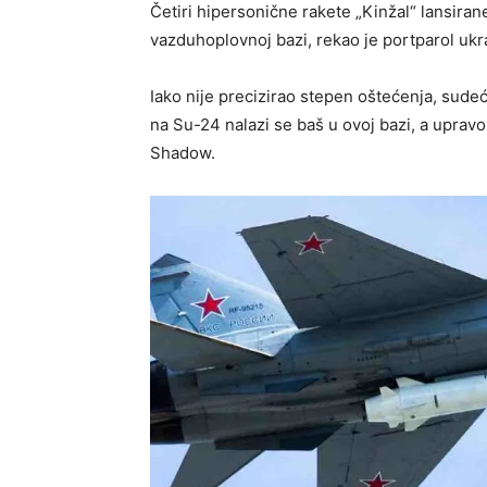
Četiri hipersonične rakete „Kinžal“ lansira
vazduhoplovnoj bazi, rekao je portparol ukr
Iako nije precizirao stepen oštećenja, sudeć
na Su-24 nalazi se baš u ovoj bazi, a upravo
Shadow.