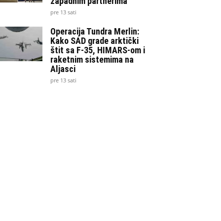
zapadnim partnerima
pre 13 sati
Operacija Tundra Merlin:
Kako SAD grade arktički
štit sa F-35, HIMARS-om i
raketnim sistemima na
Aljasci
pre 13 sati