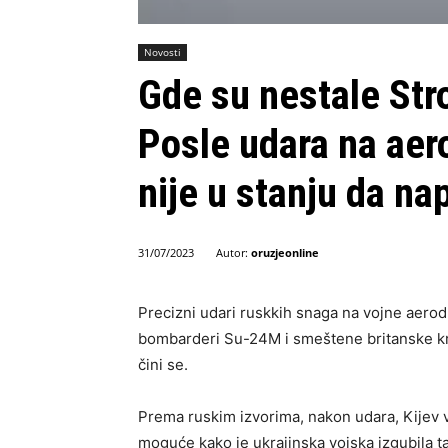
Novosti
Gde su nestale St
Posle udara na aero
nije u stanju da na
Autor:
oruzjeonline
31/07/2023
Precizni udari ruskkih snaga na vojne aerodr
bombarderi Su-24M i smeštene britanske krs
čini se.
Prema ruskim izvorima, nakon udara, Kijev vi
moguće kako je ukrajinska vojska izgubila 