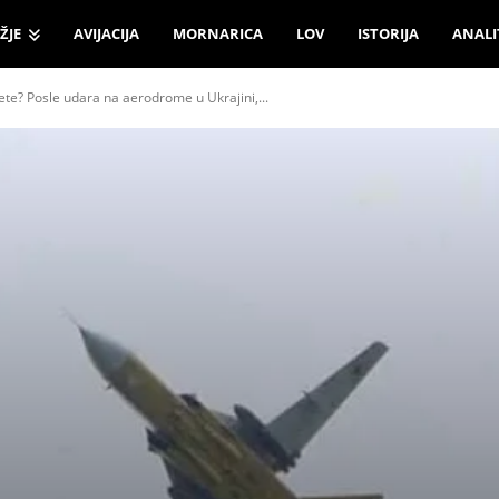
ŽJE
AVIJACIJA
MORNARICA
LOV
ISTORIJA
ANALI
e? Posle udara na aerodrome u Ukrajini,...