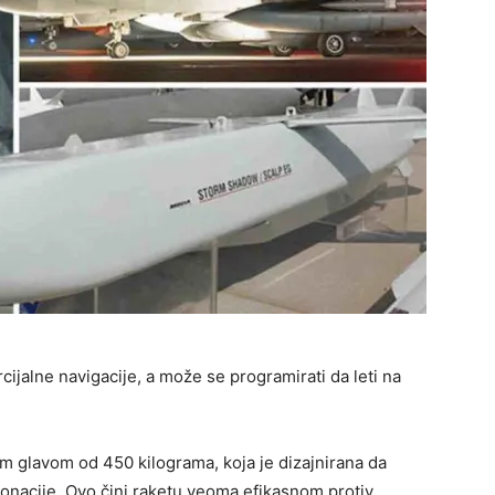
ercijalne navigacije, a može se programirati da leti na
 glavom od 450 kilograma, koja je dizajnirana da
onacije. Ovo čini raketu veoma efikasnom protiv