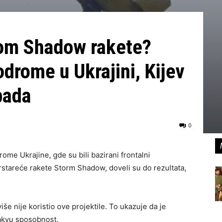
rom Shadow rakete?
drome u Ukrajini, Kijev
pada
0
ome Ukrajine, gde su bili bazirani frontalni
tareće rakete Storm Shadow, doveli su do rezultata,
še nije koristio ove projektile. To ukazuje da je
takvu sposobnost.