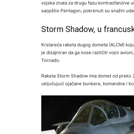
vojska znala za drugu fazu kontraofanzive u
saopštio Pentagon, pokrenuti su snažni uda
Storm Shadow, u francus
Krstareća raketa dugog dometa (ALCM) koju 
je dizajniran da ga nose različiti vojni avio
Tornado.
Raketa Storm Shadow ima domet od preko 250
uključujući ojačane bunkere, komandne i ko