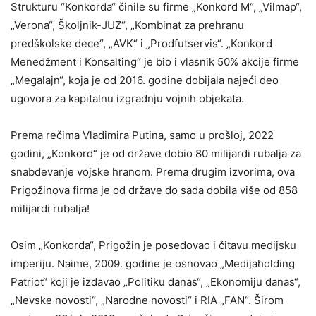
Strukturu “Konkorda“ činile su firme „Konkord M“, „Vilmap“,
„Verona“, Školjnik-JUZ“, „Kombinat za prehranu
predškolske dece“, „AVK“ i „Prodfutservis“. „Konkord
Menedžment i Konsalting“ je bio i vlasnik 50% akcije firme
„Megalajn“, koja je od 2016. godine dobijala najeći deo
ugovora za kapitalnu izgradnju vojnih objekata.
Prema rečima Vladimira Putina, samo u prošloj, 2022
godini, „Konkord“ je od države dobio 80 milijardi rubalja za
snabdevanje vojske hranom. Prema drugim izvorima, ova
Prigožinova firma je od države do sada dobila više od 858
milijardi rubalja!
Osim „Konkorda“, Prigožin je posedovao i čitavu medijsku
imperiju. Naime, 2009. godine je osnovao „Medijaholding
Patriot“ koji je izdavao „Politiku danas“, „Ekonomiju danas“,
„Nevske novosti“, „Narodne novosti“ i RIA „FAN“. Širom