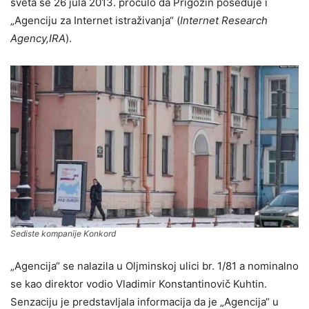
sveta se 26 jula 2013. pročulo da Prigožin poseduje i
„Agenciju za Internet istraživanja“ (
Internet Research
Agency,IRA
).
Sediste kompanije Konkord
„Agencija“ se nalazila u Oljminskoj ulici br. 1/81 a nominalno
se kao direktor vodio Vladimir Konstantinovič Kuhtin.
Senzaciju je predstavljala informacija da je „Agencija“ u