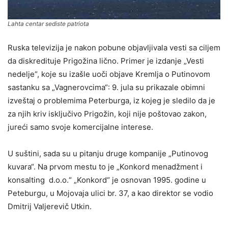
Lahta centar sediste patriota
Ruska televizija je nakon pobune objavljivala vesti sa ciljem
da diskredituje Prigožina lično. Primer je izdanje „Vesti
nedelje“, koje su izašle uoči objave Kremlja o Putinovom
sastanku sa „Vagnerovcima“: 9. jula su prikazale obimni
izveštaj o problemima Peterburga, iz kojeg je sledilo da je
za njih kriv isključivo Prigožin, koji nije poštovao zakon,
jureći samo svoje komercijalne interese.
U suštini, sada su u pitanju druge kompanije „Putinovog
kuvara“. Na prvom mestu to je „Konkord menadžment i
konsalting d.o.o.“ „Konkord“ je osnovan 1995. godine u
Peteburgu, u Mojovaja ulici br. 37, a kao direktor se vodio
Dmitrij Valjerevič Utkin.