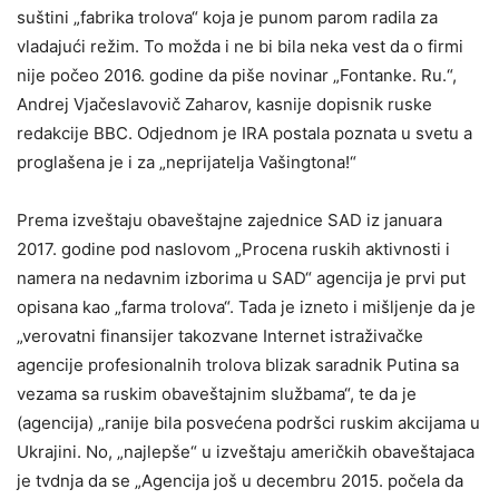
suštini „fabrika trolova“ koja je punom parom radila za
vladajući režim. To možda i ne bi bila neka vest da o firmi
nije počeo 2016. godine da piše novinar „Fontanke. Ru.“,
Andrej Vjačeslavovič Zaharov, kasnije dopisnik ruske
redakcije BBC. Odjednom je IRA postala poznata u svetu a
proglašena je i za „neprijatelja Vašingtona!“
Prema izveštaju obaveštajne zajednice SAD iz januara
2017. godine pod naslovom „Procena ruskih aktivnosti i
namera na nedavnim izborima u SAD“ agencija je prvi put
opisana kao „farma trolova“. Tada je izneto i mišljenje da je
„verovatni finansijer takozvane Internet istraživačke
agencije profesionalnih trolova blizak saradnik Putina sa
vezama sa ruskim obaveštajnim službama“, te da je
(agencija) „ranije bila posvećena podršci ruskim akcijama u
Ukrajini. No, „najlepše“ u izveštaju američkih obaveštajaca
je tvdnja da se „Agencija još u decembru 2015. počela da