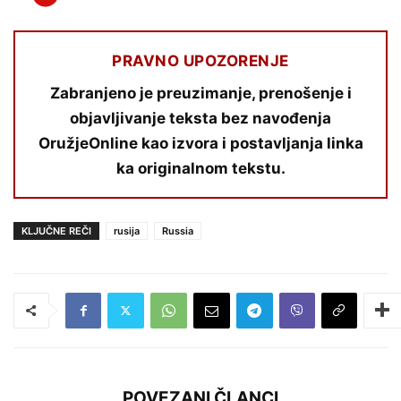
PRAVNO UPOZORENJE
Zabranjeno je preuzimanje, prenošenje i
objavljivanje teksta bez navođenja
OružjeOnline kao izvora i postavljanja linka
ka originalnom tekstu.
KLJUČNE REČI
rusija
Russia
POVEZANI ČLANCI