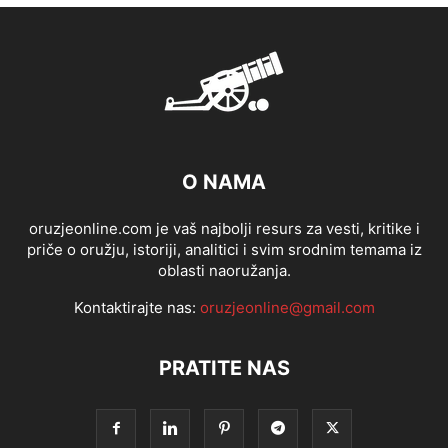
O NAMA
oruzjeonline.com je vaš najbolji resurs za vesti, kritike i
priče o oružju, istoriji, analitici i svim srodnim temama iz
oblasti naoružanja.
Kontaktirajte nas:
oruzjeonline@gmail.com
PRATITE NAS