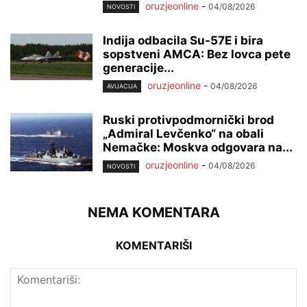
oruzjeonline
-
04/08/2026
NOVOSTI
Indija odbacila Su-57E i bira
sopstveni AMCA: Bez lovca pete
generacije...
oruzjeonline
-
04/08/2026
AVIJACIJA
Ruski protivpodmornički brod
„Admiral Levčenko“ na obali
Nemačke: Moskva odgovara na...
oruzjeonline
-
04/08/2026
NOVOSTI
NEMA KOMENTARA
KOMENTARIŠI