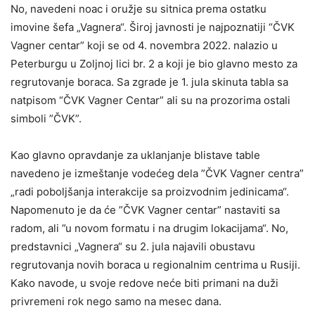
No, navedeni noac i oružje su sitnica prema ostatku
imovine šefa „Vagnera“. Široj javnosti je najpoznatiji “ČVK
Vagner centar” koji se od 4. novembra 2022. nalazio u
Peterburgu u Zoljnoj lici br. 2 a koji je bio glavno mesto za
regrutovanje boraca. Sa zgrade je 1. jula skinuta tabla sa
natpisom “ČVK Vagner Centar” ali su na prozorima ostali
simboli ”ČVK”.
Kao glavno opravdanje za uklanjanje blistave table
navedeno je izmeštanje vodećeg dela ”ČVK Vagner centra”
„radi poboljšanja interakcije sa proizvodnim jedinicama“.
Napomenuto je da će ”ČVK Vagner centar” nastaviti sa
radom, ali ”u novom formatu i na drugim lokacijama“. No,
predstavnici „Vagnera“ su 2. jula najavili obustavu
regrutovanja novih boraca u regionalnim centrima u Rusiji.
Kako navode, u svoje redove neće biti primani na duži
privremeni rok nego samo na mesec dana.