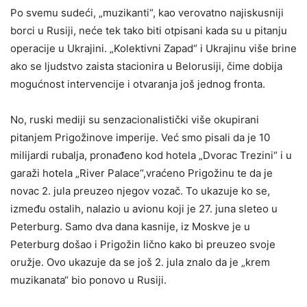
Po svemu sudeći, „muzikanti“, kao verovatno najiskusniji
borci u Rusiji, neće tek tako biti otpisani kada su u pitanju
operacije u Ukrajini. „Kolektivni Zapad“ i Ukrajinu više brine
ako se ljudstvo zaista stacionira u Belorusiji, čime dobija
mogućnost intervencije i otvaranja još jednog fronta.
No, ruski mediji su senzacionalistički više okupirani
pitanjem Prigožinove imperije. Već smo pisali da je 10
milijardi rubalja, pronađeno kod hotela „Dvorac Trezini“ i u
garaži hotela „River Palace“,vraćeno Prigožinu te da je
novac 2. jula preuzeo njegov vozač. To ukazuje ko se,
između ostalih, nalazio u avionu koji je 27. juna sleteo u
Peterburg. Samo dva dana kasnije, iz Moskve je u
Peterburg došao i Prigožin lično kako bi preuzeo svoje
oružje. Ovo ukazuje da se još 2. jula znalo da je „krem
muzikanata“ bio ponovo u Rusiji.