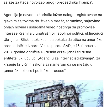
zalaže za (tada novoizabranog) predsednika Trampa“.
Agencija je navodno koristila lažne naloge registrovane na
glavnim sajtovima društvenih mreža, forumima, sajtovima
onlajn novina i uslugama video hostinga da promoviše
interese Kremlja u unutrašnjoj i spoljnoj politici, uključujući
Ukrajinu i Bliski istok, kao i da pokuša da utiče na američke
predsedničke izbore. Velika porota SAD je 16. februara
2018. godine optužila 13 ruskih državljana i tri ruska
entiteta, uključujući „Agenciju za internet istraživanje“, za
kršenje krivičnih zakona sa namerom da se mešaju u
„američke izbore i političke procese“.