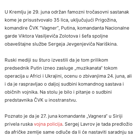
U Kremlju je 29. juna održan famozni tročasovni sastanak
kome je prisustvovalo 35 lica, uključujući Prigožina,
komandire ČVK ”Vagner”, Putina, komandanta Nacionalne
garde Viktora Vasiljeviča Zolotova i šefa spoljne
obaveštajne službe Sergeja Jevgenjeviča Nariškina.
Ruski mediji su šturo izvestili da je tom prilikom
predsednik Putin izneo zasluge „muzikanata“ tokom
operacija u Africi i Ukrajini, ocenu o zbivanjima 24. juna, ali
i da je raspravljao o daljoj sudbini komandnog sastava i
običnih vojnika. Na stolu je bilo i pitanje o sudbini
predstavnika ČVK u inostranstvu.
Poznato je da je 27. juna komandante „Vagnera“ u Siriji
privela ruska
vojna policija
. Sergej Lavrov je tada predložio
da afričke zemlje same odluče da li će nastaviti saradnju sa