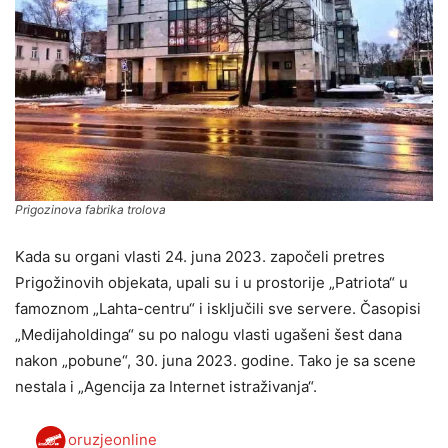
Prigozinova fabrika trolova
Kada su organi vlasti 24. juna 2023. započeli pretres
Prigožinovih objekata, upali su i u prostorije „Patriota“ u
famoznom „Lahta-centru“ i isključili sve servere. Časopisi
„Medijaholdinga“ su po nalogu vlasti ugašeni šеst dana
nakon „pobune“, 30. juna 2023. godine. Tako je sa scene
nestala i „Agencija za Internet istraživanja“.
oruzjeonline