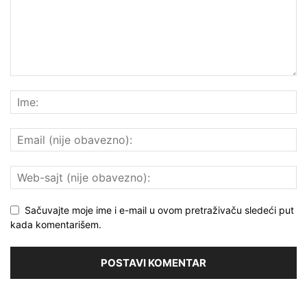
Sačuvajte moje ime i e-mail u ovom pretraživaču sledeći put
kada komentarišem.