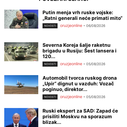
Putin menja vrh ruske vojske:
„Ratni generali neće primati mito“
oruzjeonline
-
06/08/2026
NOVOSTI
Severna Koreja šalje raketnu
brigadu u Rusiju: Šest lansera i
120...
oruzjeonline
-
05/08/2026
NOVOSTI
Automobil tvorca ruskog drona
„Upir“ dignut u vazduh: Vozač
poginuo, direktor...
oruzjeonline
-
05/08/2026
NOVOSTI
Ruski ekspert za SAD: Zapad će
prisiliti Moskvu na sporazum
blizak...