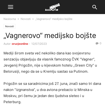
Naslovna
Novosti
„Vagnerovo“ medijsko bojšte
Novosti
„Vagnerovo“ medijsko bojšte
0
Autor
oruzjeonline
-
12/07/2023
Mediji širom sveta već nekoliko dana kao svojevrsnu
senzaciju objavljuju da vlasnik famoznog ČVK ”Vagner”,
Jevgenij Prigožin, nije u kijevskom hotelu „Green City“ u
Belorusiji, nego da se u Kremlju sastao sa Putinom.
Prigožin se sa saradnicima još 27. juna, znači samo tri dana
nakon ”izgnanstva”, u dva aviona prebacio iz Minska u
Moskvu, pri čemu je jedan deo ljudstva sleteo i u
Peterburg.