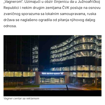
„Vagnerom“. Uzimajući u obzir činjenicu da u Južnoafričkoj
Republici i nekim drugim zemljama ČVK posluje na osnovu
zvaničnog sporazuma sa lokalnim samoupravama, ruska
država se naglašeno ogradila od pitanja njihovog daljeg
odnosa.
Vagner centar sa reklamom