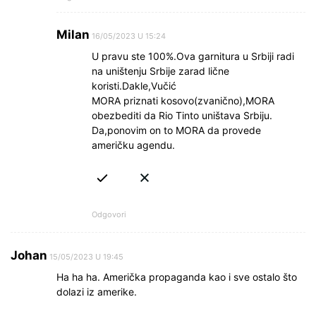
Milan
16/05/2023 U 15:24
U pravu ste 100%.Ova garnitura u Srbiji radi
na uništenju Srbije zarad lične
koristi.Dakle,Vučić
MORA priznati kosovo(zvanično),MORA
obezbediti da Rio Tinto uništava Srbiju.
Da,ponovim on to MORA da provede
američku agendu.
Odgovori
Johan
15/05/2023 U 19:45
Ha ha ha. Američka propaganda kao i sve ostalo što
dolazi iz amerike.