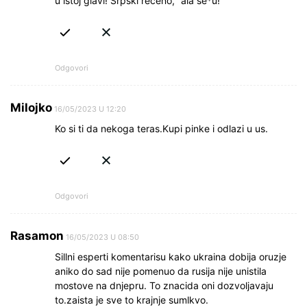
u istoj glavi! Srpski rečeno, “ala se*u!
Odgovori
Milojko
16/05/2023 U 12:20
Ko si ti da nekoga teras.Kupi pinke i odlazi u us.
Odgovori
Rasamon
16/05/2023 U 08:50
Sillni esperti komentarisu kako ukraina dobija oruzje
aniko do sad nije pomenuo da rusija nije unistila
mostove na dnjepru. To znacida oni dozvoljavaju
to.zaista je sve to krajnje sumlkvo.