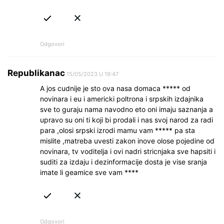
Odgovori
Republikanac
15/05/2023 U 19:47
A jos cudnije je sto ova nasa domaca ***** od
novinara i eu i americki poltrona i srpskih izdajnika
sve to guraju nama navodno eto oni imaju saznanja a
upravo su oni ti koji bi prodali i nas svoj narod za radi
para ,olosi srpski izrodi mamu vam ***** pa sta
mislite ,matreba uvesti zakon inove olose pojedine od
novinara, tv voditelja i ovi nadri stricnjaka sve hapsiti i
suditi za izdaju i dezinformacije dosta je vise sranja
imate li geamice sve vam ****
Odgovori