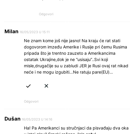
Odgovori
Milan
16/05/2023 U 15:11
Ne znam kome još nije jasno! Na kraju će rat stati
dogovorom imzeđu Amerike i Rusije pri čemu Rusima
pripada što je trentno zauzeto a Amerikancima
ostatak Ukrajine,dok je ne “usisaju”..Svi koji
misle,drugačije su u zabludi JER je Rusi ovaj rat nikad
neće i ne mogu izgubiti…Ne ratuju pare(EU)…
Odgovori
Dušan
16/05/2023 U 14:16
Ha! Pa Amerikanci su stručnjaci da pisvađaju dva oka