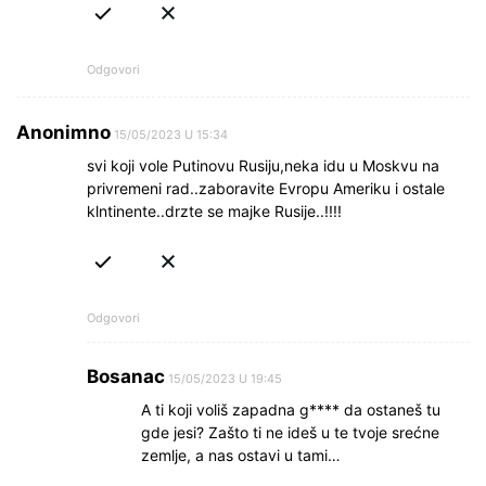
Odgovori
Anonimno
15/05/2023 U 15:34
svi koji vole Putinovu Rusiju,neka idu u Moskvu na
privremeni rad..zaboravite Evropu Ameriku i ostale
klntinente..drzte se majke Rusije..!!!!
Odgovori
Bosanac
15/05/2023 U 19:45
A ti koji voliš zapadna g**** da ostaneš tu
gde jesi? Zašto ti ne ideš u te tvoje srećne
zemlje, a nas ostavi u tami…