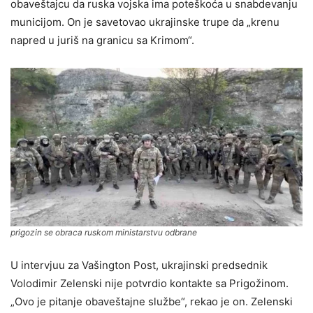
obaveštajcu da ruska vojska ima poteškoća u snabdevanju
municijom. On je savetovao ukrajinske trupe da „krenu
napred u juriš na granicu sa Krimom“.
prigozin se obraca ruskom ministarstvu odbrane
U intervjuu za Vašington Post, ukrajinski predsednik
Volodimir Zelenski nije potvrdio kontakte sa Prigožinom.
„Ovo je pitanje obaveštajne službe“, rekao je on. Zelenski