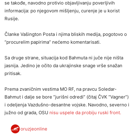
se takođe, navodno protivio objavljivanju poverljivih
informacija: po njegovom mišljenju, curenje je u korist
Rusije.
Članke Vašington Posta i njima bliskih medija, pogotovo o
“procurelim papirima” nećemo komentarisati.
Sa druge strane, situacija kod Bahmuta ni juče nije ništa
jasnija. Jedino je očito da ukrajinske snage vrše snažan
pritisak.
Prema zvaničnim vestima MO RF, na pravcu Soledar-
Bahmut i dalje se bore ”jurišni odredi” (čitaj ČVK ”Vagner”)
i odeljenja Vazdušno-desantne vojske. Navodno, severno i
južno od grada, OSU
nisu uspele da probiju ruski front.
oruzjeonline