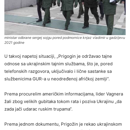
ministar odbrane sergej sojgu pored podmornice knjaz vladimir u gadzijevu
2021 godine
U takvoj napetoj situaciji, „Prigogin je održavao tajne
odnose sa ukrajinskim tajnim službama, što je, pored
telefonskih razgovora, uključivalo i lične sastanke sa
službenicima GUR-a u neodređenoj afričkoj zemlji“.
Prema procurelim američkim informacijama, lider Vagnera
žali zbog velikih gubitaka tokom rata i poziva Ukrajinu „da
zada jači udarac ruskim trupama“.
Prema jednom dokumentu, Prigožin je rekao ukrajinskom