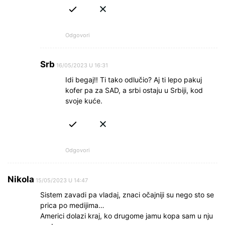
Odgovori
Srb
16/05/2023 U 16:31
Idi begaj!! Ti tako odlučio? Aj ti lepo pakuj
kofer pa za SAD, a srbi ostaju u Srbiji, kod
svoje kuće.
Odgovori
Nikola
15/05/2023 U 14:47
Sistem zavadi pa vladaj, znaci očajniji su nego sto se
prica po medijima…
Americi dolazi kraj, ko drugome jamu kopa sam u nju