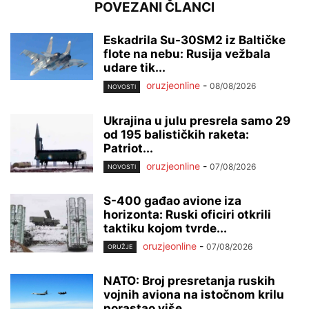
POVEZANI ČLANCI
Eskadrila Su-30SM2 iz Baltičke
flote na nebu: Rusija vežbala
udare tik...
oruzjeonline
-
08/08/2026
NOVOSTI
Ukrajina u julu presrela samo 29
od 195 balističkih raketa:
Patriot...
oruzjeonline
-
07/08/2026
NOVOSTI
S-400 gađao avione iza
horizonta: Ruski oficiri otkrili
taktiku kojom tvrde...
oruzjeonline
-
07/08/2026
ORUŽJE
NATO: Broj presretanja ruskih
vojnih aviona na istočnom krilu
porastao više...