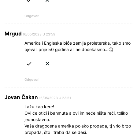
Odgovori
Mrgud
16/05/2023 U 23:59
Amerika i Engleska biće zemlja proleterska, tako smo
pjevali prije 50 godina ali ne dočekasmo…🤔
Odgovori
Jovan Čakan
16/05/2023 U 23:51
Lažu kao kere!
Ovi će otići i bahmuta a ovi im neće ništa reći, toliko
jednostavno.
Vaša dragocena amerika polako propada, tj vrlo brzo
propada, što i treba da se desi.