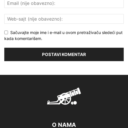
Sačuvajte moje ime i e-mail u ovom pretraživaču sledeći put
kada komentarišem.
O NAMA