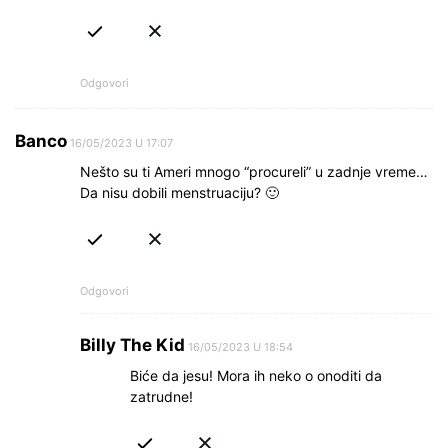
Odgovori
Banco
16/05/2023 U 17:07
Nešto su ti Ameri mnogo “procureli” u zadnje vreme…
Da nisu dobili menstruaciju? 🙂
Odgovori
Billy The Kid
16/05/2023 U 18:54
Biće da jesu! Mora ih neko o onoditi da
zatrudne!