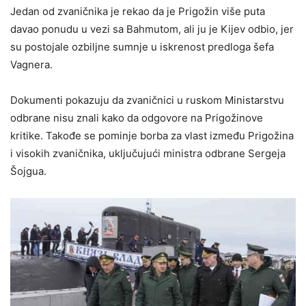
Jedan od zvaničnika je rekao da je Prigožin više puta
davao ponudu u vezi sa Bahmutom, ali ju je Kijev odbio, jer
su postojale ozbiljne sumnje u iskrenost predloga šefa
Vagnera.
Dokumenti pokazuju da zvaničnici u ruskom Ministarstvu
odbrane nisu znali kako da odgovore na Prigožinove
kritike. Takođe se pominje borba za vlast između Prigožina
i visokih zvaničnika, uključujući ministra odbrane Sergeja
Šojgua.