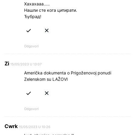
Хахахааа…..
Нашли сте кога цитирати.
Ђубрад!
Odgovori
Zi
15/05/2023 U 13:07
Američka dokumenta o Prigoženovoj ponudi
Zelenskom su LAŽOVI
Odgovori
Cwrk
15/05/2023 U 10:26