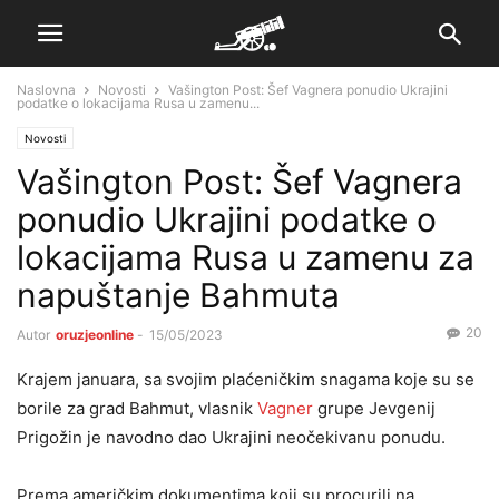
Naslovna
Novosti
Vašington Post: Šef Vagnera ponudio Ukrajini
podatke o lokacijama Rusa u zamenu...
Novosti
Vašington Post: Šef Vagnera
ponudio Ukrajini podatke o
lokacijama Rusa u zamenu za
napuštanje Bahmuta
20
Autor
oruzjeonline
-
15/05/2023
Krajem januara, sa svojim plaćeničkim snagama koje su se
borile za grad Bahmut, vlasnik
Vagner
grupe Jevgenij
Prigožin je navodno dao Ukrajini neočekivanu ponudu.
Prema američkim dokumentima koji su procurili na