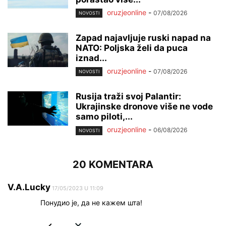
oruzjeonline
-
07/08/2026
NOVOSTI
Zapad najavljuje ruski napad na
NATO: Poljska želi da puca
iznad...
oruzjeonline
-
07/08/2026
NOVOSTI
Rusija traži svoj Palantir:
Ukrajinske dronove više ne vode
samo piloti,...
oruzjeonline
-
06/08/2026
NOVOSTI
20 KOMENTARA
V.A.Lucky
17/05/2023 U 11:09
Понудио је, да не кажем шта!