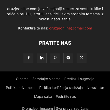
oruzjeonline.com je vaš najbolji resurs za vesti, kritike i
priče o oružju, istoriji, analitici i svim srodnim temama iz
oblasti naoružanja.
Kontaktirajte nas:
oruzjeonline@gmail.com
PRATITE NAS
O nama
Sarađujte s nama
Predlozi i sugestije
Politika privatnosti
Politika korišćenja sadržaja
Newsletter
Mapa sajta
Podržite nas
© oruzjeonline.com | Sva prava zadržana