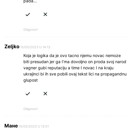
pada…
Odgovori
Zeljko
15/05/2023 U 14:13
Koja je logika da je ovo tacno njemu novac nemoze
biti presudan jer ga I’ma dovoljno on proda svoj narod
vagner gubi reputaciju a time I novac I na kraju
ukrajinci bi ih sve pobili ovaj tekst lici na propagandnu
glupost
Odgovori
Мане
15/05/2023 U 13:51