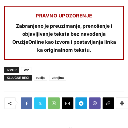
PRAVNO UPOZORENJE
Zabranjeno je preuzimanje, prenošenje i
objavljivanje teksta bez navođenja
OružjeOnline kao izvora i postavljanja linka
ka originalnom tekstu.
IZVOR
WP
KLJUČNE REČI
rusija
ukrajina