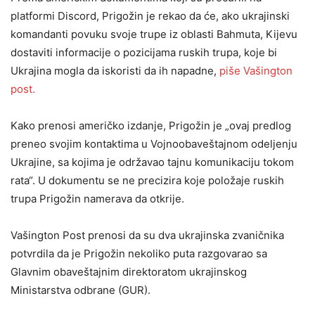
platformi Discord, Prigožin je rekao da će, ako ukrajinski
komandanti povuku svoje trupe iz oblasti Bahmuta, Kijevu
dostaviti informacije o pozicijama ruskih trupa, koje bi
Ukrajina mogla da iskoristi da ih napadne,
piše Vašington
post.
Kako prenosi američko izdanje, Prigožin je „ovaj predlog
preneo svojim kontaktima u Vojnoobaveštajnom odeljenju
Ukrajine, sa kojima je održavao tajnu komunikaciju tokom
rata“. U dokumentu se ne precizira koje položaje ruskih
trupa Prigožin namerava da otkrije.
Vašington Post prenosi da su dva ukrajinska zvaničnika
potvrdila da je Prigožin nekoliko puta razgovarao sa
Glavnim obaveštajnim direktoratom ukrajinskog
Ministarstva odbrane (GUR).