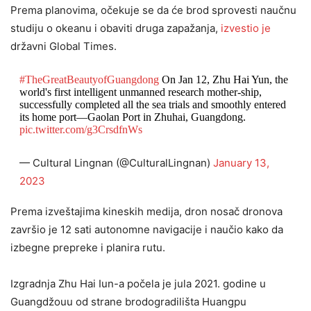
Prema planovima, očekuje se da će brod sprovesti naučnu
studiju o okeanu i obaviti druga zapažanja,
izvestio je
državni Global Times.
#TheGreatBeautyofGuangdong
On Jan 12, Zhu Hai Yun, the
world's first intelligent unmanned research mother-ship,
successfully completed all the sea trials and smoothly entered
its home port—Gaolan Port in Zhuhai, Guangdong.
pic.twitter.com/g3CrsdfnWs
— Cultural Lingnan (@CulturalLingnan)
January 13,
2023
Prema izveštajima kineskih medija, dron nosač dronova
završio je 12 sati autonomne navigacije i naučio kako da
izbegne prepreke i planira rutu.
Izgradnja Zhu Hai Iun-a počela je jula 2021. godine u
Guangdžouu od strane brodogradilišta Huangpu