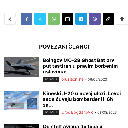
POVEZANI ČLANCI
Boingov MQ-28 Ghost Bat prvi
put testiran u pravim borbenim
uslovima:...
oruzjeonline
-
08/08/2026
AVIJACIJA
Kineski J-20 u novoj ulozi: Lovci
sada čuvaju bombarder H-6N
sa...
Uroš Bogdanović
-
08/08/2026
AVIJACIJA
Od stelt aviona do topa u