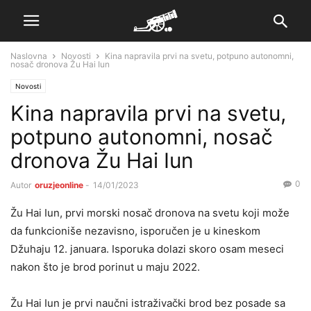
Naslovna
Novosti
Kina napravila prvi na svetu, potpuno autonomni,
nosač dronova Žu Hai Iun
Novosti
Kina napravila prvi na svetu,
potpuno autonomni, nosač
dronova Žu Hai Iun
0
Autor
oruzjeonline
-
14/01/2023
Žu Hai Iun, prvi morski nosač dronova na svetu koji može
da funkcioniše nezavisno, isporučen je u kineskom
Džuhaju 12. januara. Isporuka dolazi skoro osam meseci
nakon što je brod porinut u maju 2022.
Žu Hai Iun je prvi naučni istraživački brod bez posade sa