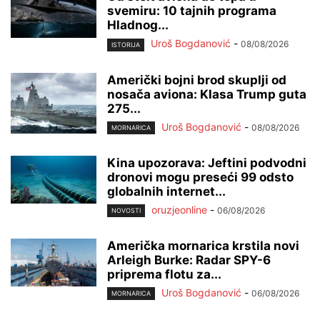
svemiru: 10 tajnih programa
Hladnog...
Uroš Bogdanović
-
08/08/2026
ISTORIJA
Američki bojni brod skuplji od
nosača aviona: Klasa Trump guta
275...
Uroš Bogdanović
-
08/08/2026
MORNARICA
Kina upozorava: Jeftini podvodni
dronovi mogu preseći 99 odsto
globalnih internet...
oruzjeonline
-
06/08/2026
NOVOSTI
Američka mornarica krstila novi
Arleigh Burke: Radar SPY-6
priprema flotu za...
Uroš Bogdanović
-
06/08/2026
MORNARICA