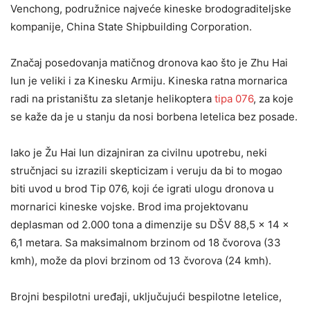
Venchong, podružnice najveće kineske brodograditeljske
kompanije, China State Shipbuilding Corporation.
Značaj posedovanja matičnog dronova kao što je Zhu Hai
Iun je veliki i za Kinesku Armiju. Kineska ratna mornarica
radi na pristaništu za sletanje helikoptera
tipa 076
, za koje
se kaže da je u stanju da nosi borbena letelica bez posade.
Iako je Žu Hai Iun dizajniran za civilnu upotrebu, neki
stručnjaci su izrazili skepticizam i veruju da bi to mogao
biti uvod u brod Tip 076, koji će igrati ulogu dronova u
mornarici kineske vojske. Brod ima projektovanu
deplasman od 2.000 tona a dimenzije su DŠV 88,5 x 14 x
6,1 metara. Sa maksimalnom brzinom od 18 čvorova (33
kmh), može da plovi brzinom od 13 čvorova (24 kmh).
Brojni bespilotni uređaji, uključujući bespilotne letelice,