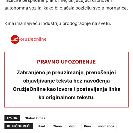
različite bespilotne platforme, uključujući dronove i
autonomna vozila, kako bi ojačala poziciju svoje mornarice.
Kina ima najveću industriju brodogradnje na svetu.
oruzjeonline
PRAVNO UPOZORENJE
Zabranjeno je preuzimanje, prenošenje i
objavljivanje teksta bez navođenja
OružjeOnline kao izvora i postavljanja linka
ka originalnom tekstu.
IZVOR
Global Times
KLJUČNE REČI
Brod
China
dron
Kina
mornarica