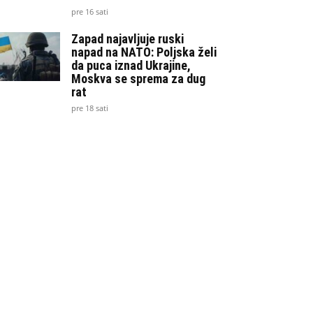
pre 16 sati
Zapad najavljuje ruski
napad na NATO: Poljska želi
da puca iznad Ukrajine,
Moskva se sprema za dug
rat
pre 18 sati