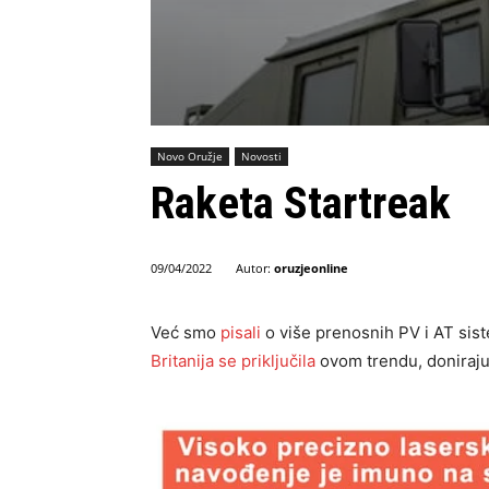
Novo Oružje
Novosti
Raketa Startreak
Autor:
oruzjeonline
09/04/2022
Već smo
pisali
o više prenosnih PV i AT sist
Britanija se priključila
ovom trendu, doniraju