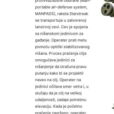
protivvazdušne odbrane (
Man-
portable air-defense system
,
MANPADS), raketa
Starstreak
se transportuje u zatvorenoj
lansirnoj cevi. Cev je spojena
sa nišanskom jedinicom za
gađanje. Operater prati metu
pomoću optički stabilizovanog
nišana. Proces praćenja cilja
omogućava jedinici za
nišanjenje da izračuna pravu
putanju kako bi se projektil
naveo na cilj. Operater na
jedinici očitava smer vetra i, u
slučaju da je cilj na velikoj
udaljenosti, zadaje potrebnu
elevaciju. Kada je početno
praćenje završeno, operater,