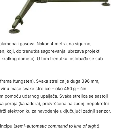
 plamena i gasova. Nakon 4 metra, na sigurnoj
en, koji, do trenutka sagorevanja, ubrzava projektil
 kratkog dometa). U tom trenutku, oslobađa se sub
lframa (tungsten). Svaka strelica je duga 396 mm,
inu mase svake strelice – oko 450 g – čini
m pomoću udarnog upaljača. Svaka strelica se sastoji
ka peraja (kanadera), pričvršćena na zadnji nepokretni
adrži elektroniku za navođenje uključujući zadnji senzor.
incipu (
semi-automatic command to line of sight
),