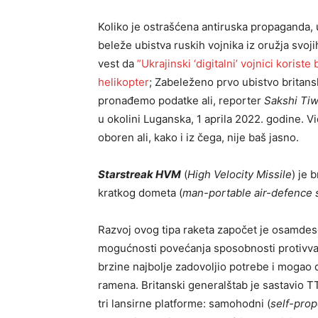
Koliko je ostrašćena antiruska propaganda,
beleže ubistva ruskih vojnika iz oružja svoj
vest da
”Ukrajinski ‘digitalni’ vojnici korist
helikopter
; Zabeleženo prvo ubistvo britan
pronađemo podatke ali, reporter
Sakshi Ti
u okolini Luganska, 1 aprila 2022. godine. 
oboren ali, kako i iz čega, nije baš jasno.
Starstreak HVM
(
High Velocity Missile
) je 
kratkog dometa (
man-portable air-defence
Razvoj ovog tipa raketa započet je osamdese
mogućnosti povećanja sposobnosti protivva
brzine najbolje zadovoljio potrebe i mogao
ramena. Britanski generalštab je sastavio T
tri lansirne platforme: samohodni (
self-prop