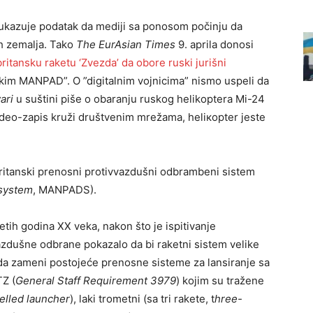
 ukazuje podatak da mediji sa ponosom počinju da
ih zemalja. Tako
The EurAsian Times
9. aprila donosi
e britansku raketu ‘Zvezda’ da obоre ruski jurišni
skim MANPAD”. O ”digitalnim vojnicima” nismo uspeli da
wari
u suštini piše o obaranju ruskog helikoptera Mi-24
Video-zapis kruži društvenim mrežama, heliкopter jeste
britanski prenosni protivvazdušni odbrambeni sistem
 system
, MANPADS).
tih godina XX veka, nakon što je ispitivanje
zdušne odbrane pokazalo da bi raketni sistem velike
 da zameni postojeće prenosne sisteme za lansiranje sa
TZ (
General Staff Requirement 3979
) kojim su tražene
elled launcher
), laki trometni (sa tri rakete, t
hree-