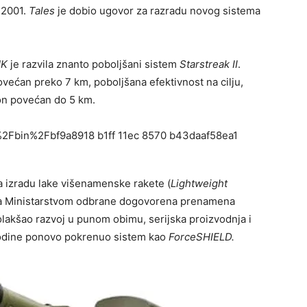
 2001.
Tales
je dobio ugovor za razradu novog sistema
UK
je razvila znanto poboljšani sistem
Starstreak II
.
većan preko 7 km, poboljšana efektivnost na cilju,
fon povećan do 5 km.
 izradu lake višenamenske rakete (
Lightweight
 ”sa Ministarstvom odbrane dogovorena prenamena
akšao razvoj u punom obimu, serijska proizvodnja i
godine ponovo pokrenuo sistem kao
ForceSHIELD.