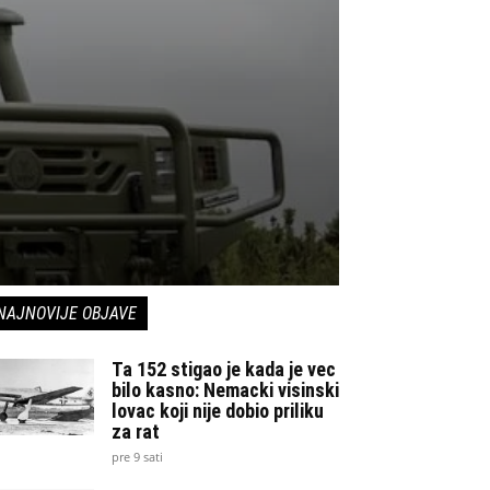
NAJNOVIJE OBJAVE
Ta 152 stigao je kada je vec
bilo kasno: Nemacki visinski
lovac koji nije dobio priliku
za rat
pre 9 sati