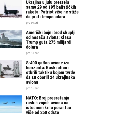
Ukrajina u julu presrela
samo 29 od 195 balističkih
raketa: Patriot više ne stiže
da prati tempo udara
pre 9 sati
Američki bojni brod skuplji
od nosača aviona: Klasa
Trump guta 275 milijardi
dolara
pre 14 sati
S-400 gađao avione iza
horizonta: Ruski oficiri
otkrili taktiku kojom tvrde
da su oborili 24 ukrajinska
aviona
pre 15 sati
NATO: Broj presretanja
ruskih vojnih aviona na
istočnom krilu porastao
više od 250 odsto