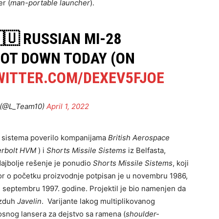
er (
man-portable launcher
).
🇷🇺 RUSSIAN MI-28
HOT DOWN TODAY (ON
WITTER.COM/DEXEV5FJOE
 (@L_Team10)
April 1, 2022
j sistema poverilo kompanijama
British Aerospace
rbolt HVM
) i
Shorts Missile
Sistems
iz Belfasta,
Najbolje rešenje je ponudio
Shorts Missile
Sistems
, koji
ovor o početku proizvodnje potpisan je u novembru 1986,
u septembru 1997. godine. Projektil je bio namenjen da
azduh
Javelin
. Varijante lakog multiplikovanog
osnog lansera za dejstvo sa ramena (
shoulder-