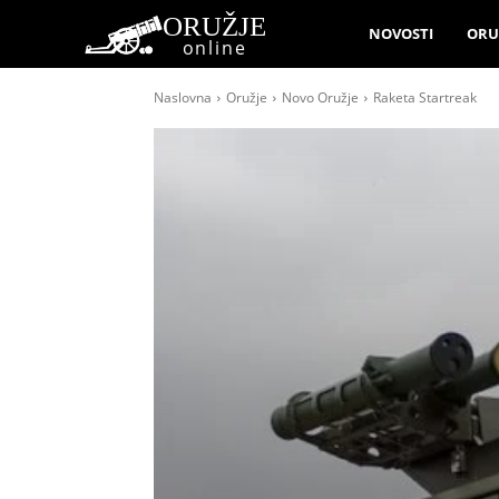
ORUŽJE
NOVOSTI
ORU
online
Naslovna
Oružje
Novo Oružje
Raketa Startreak