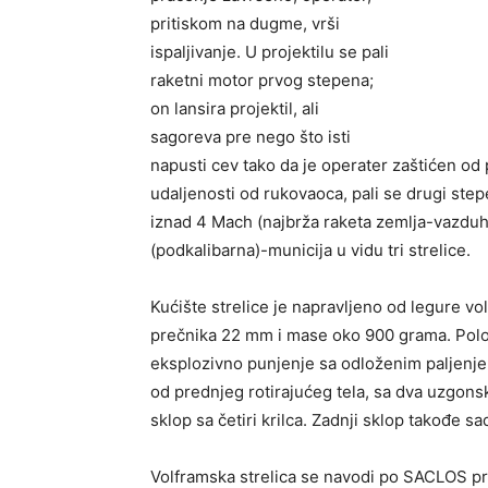
pritiskom na dugme, vrši
ispaljivanje. U projektilu se pali
raketni motor prvog stepena;
on lansira projektil, ali
sagoreva pre nego što isti
napusti cev tako da je operater zaštićen od
udaljenosti od rukovaoca, pali se drugi step
iznad 4 Mach (najbrža raketa zemlja-vazduh
(podkalibarna)-municija u vidu tri strelice.
Kućište strelice je napravljeno od legure vo
prečnika 22 mm i mase oko 900 grama. Polov
eksplozivno punjenje sa odloženim paljenje
od prednjeg rotirajućeg tela, sa dva uzgons
sklop sa četiri krilca. Zadnji sklop takođe s
Volframska strelica se navodi po SACLOS pr