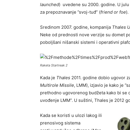
launched
) uvedene su 2000. godine. U julu
za prepoznavanje ”svoj-tuđ” (
friend or foe
).
Sredinom 2007. godine, kompanija
Thales 
Neke od prednosti nove verzije su domet po
poboljšani nišanski sistemi i operativni pla
Raketa Startreak 2
Kada je
Thales
2011. godine dobio ugovor za
Multirole Missile
, LMM), izjavio je kako je
prethodno ugovorenog budžeta kako bi se ol
uvođenje LMM”. U suštini, Thales je 2012 
Kada se koristi u ulozi lakog ili
prenosivog sistema