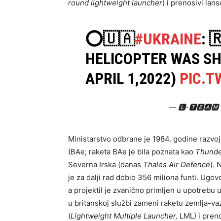
round lightweight launcher
) i prenosivi lans
⭕️🇺🇦
#UKRAINE
: 
HELICOPTER WAS S
APRIL 1,2022)
PIC.T
— 🅻-🆃🅴🅰🅼
Ministarstvo odbrane je 1984. godine razvo
(BAe; raketa BAe je bila poznata kao
Thunde
Severna Irska (danas
Thales Air Defence
). 
je za dalji rad dobio 356 miliona funti. Ug
a projektil je zvanično primljen u upotrebu 
u britanskoj službi zameni raketu zemlja-v
(
Lightweight Multiple Launcher,
LML) i pren