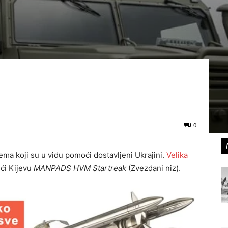
0
ema koji su u vidu pomoći dostavljeni Ukrajini.
Velika
ći Kijevu
MANPADS HVM Startreak
(Zvezdani niz).