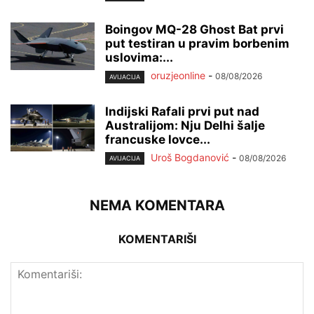
Boingov MQ-28 Ghost Bat prvi
put testiran u pravim borbenim
uslovima:...
oruzjeonline
-
08/08/2026
AVIJACIJA
Indijski Rafali prvi put nad
Australijom: Nju Delhi šalje
francuske lovce...
Uroš Bogdanović
-
08/08/2026
AVIJACIJA
NEMA KOMENTARA
KOMENTARIŠI