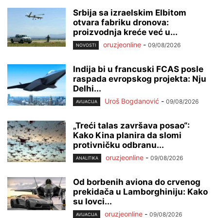
Srbija sa izraelskim Elbitom
otvara fabriku dronova:
proizvodnja kreće već u...
oruzjeonline
-
09/08/2026
NOVOSTI
Indija bi u francuski FCAS posle
raspada evropskog projekta: Nju
Delhi...
Uroš Bogdanović
-
09/08/2026
AVIJACIJA
„Treći talas završava posao“:
Kako Kina planira da slomi
protivničku odbranu...
oruzjeonline
-
09/08/2026
ANALITIKA
Od borbenih aviona do crvenog
prekidača u Lamborghiniju: Kako
su lovci...
oruzjeonline
-
09/08/2026
AVIJACIJA