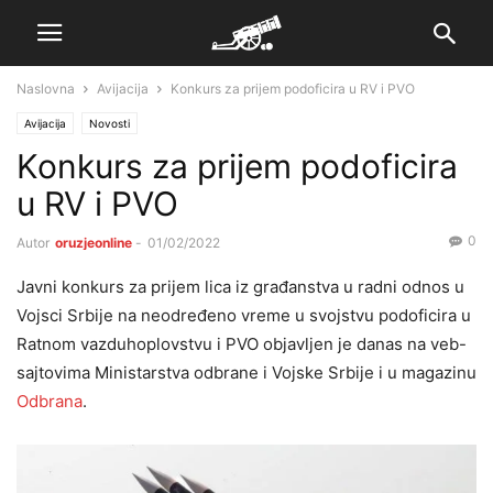
Naslovna
Avijacija
Konkurs za prijem podoficira u RV i PVO
Avijacija
Novosti
Konkurs za prijem podoficira
u RV i PVO
0
Autor
oruzjeonline
-
01/02/2022
Javni konkurs za prijem lica iz građanstva u radni odnos u
Vojsci Srbije na neodređeno vreme u svojstvu podoficira u
Ratnom vazduhoplovstvu i PVO objavljen je danas na veb-
sajtovima Ministarstva odbrane i Vojske Srbije i u magazinu
Odbrana
.