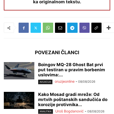
ka originalnom tekstu.
POVEZANI ČLANCI
Boingov MQ-28 Ghost Bat prvi
put testiran u pravim borbenim
uslovima:...
oruzjeonline
-
08/08/2026
AVIJACIJA
Kako Mosad gradi mreže: Od
mrtvih poštanskih sandučića do
korozije protivnika...
Uroš Bogdanović
-
08/08/2026
ANALITIKA