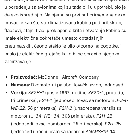
u poređenju sa avionima koji su tada bili u upotrebi, bio je
daleko ispred njih. Na njemu su prvi put primenjene neke
inovacije kao što su klimatizovana kabina pod pritiskom,
flapsovi, stajni trap, preklapanje krila i otvaranje kabine su
imale električne pokretače umesto dotadašnjih
pneumatskih, čeono staklo je bilo otporno na pogotke, i
imalo je električne grejače kako bi se sprečilo njegovo
zamrzavanje.
Proizvođač:
McDonnell Aircraft Company.
Namena:
Dvomotorni palubni lovački avion, jednosed.
Verzija:
XF2H-1
(posle 1962. godine
XF2D-1
, prototip,
tri primerka),
F2H-1
(jednosedi lovac sa motorom
J-3-l-
WE-22, 56
primeraka),
F2H-2
(unapređena verzija sa
motorom
J-34-WE- 34,
308 primeraka),
F2H-2B
(jednosedi lovac-bombarder, 25 primeraka),
F2H-2N
(jednosed i noćni lovac sa radarom
ANAPS-19,
14