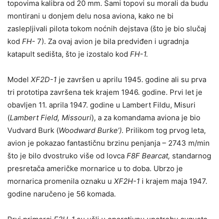
topovima kalibra od 20 mm. Sami topovi su morali da budu
montirani u donjem delu nosa aviona, kako ne bi
zaslepljivali pilota tokom noćnih dejstava (što je bio slučaj
kod
FH-
7). Za ovaj avion je bila predviđen i ugradnja
katapult sedišta, što je izostalo kod
FH-1.
Model
XF2D-1
je završen u aprilu 1945. godine ali su prva
tri prototipa završena tek krajem 1946. godine. Prvi let je
obavljen 11. aprila 1947. godine u Lambert Fildu, Misuri
(
Lambert Field, Missouri
), a za komandama aviona je bio
Vudvard Burk (
Woodward Burke’).
Prilikom tog prvog leta,
avion je pokazao fantastičnu brzinu penjanja – 2743 m/min
što je bilo dvostruko više od lovca
F8F Bearcat,
standarnog
presretača američke mornarice u to doba. Ubrzo je
mornarica promenila oznaku u
XF2H-1
i krajem maja 1947.
godine naručeno je 56 komada.