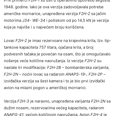
Prvi primerci
F2H-1
su ušli u operativnu upotrebu avgusta
1948. godine. lako je ova verzija zadovoljavala potrebe
američke mornarice, unapređena verzija
F2H-2
sa jačim
motorima
J34- WE-34
i potiskom od po 14,5 kN je verzija
koja je najviše i u najvećem broju korišćena.
Lovac
F2H-2
je imao rezervoare na krajevima krila, tzv. tip-
tankove kapaciteta 757 litara, ojačana krila, a broj
podvesnih tačaka je povećan na osam, što je omogućavalo
nošenje veće količine naoružanja. Iz verzije
F2H-2
su
nastale tri modifikacije:
F2H-2B
– bombarderska varijanta;
F2H-2N
– noćni lovac sa radarom
ANAPS-19-, F2H-2P
–
izviđačka verzija sa šest kamera i to je bio prvi izviđački
avion na mlazni pogon u američkoj mornarici.
Verzija
F2H-3
je naravno, unapređena varijanta
F2H-2N
sa
dužim nosem, rezervoarima većeg kapaciteta, radarom
ANAPG-41,
većom količinom naoružanja. Avion
F2H-4
je