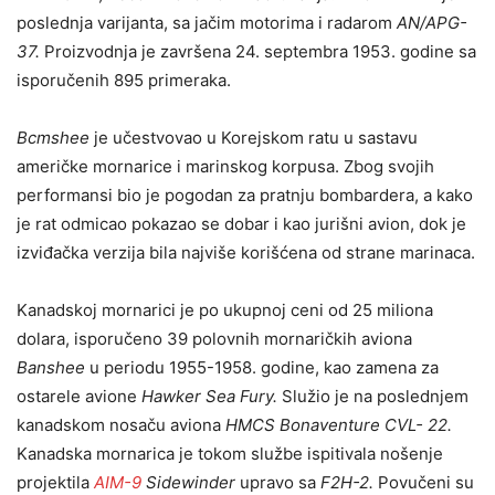
poslednja varijanta, sa jačim motorima i radarom
AN/APG-
37.
Proizvodnja je završena 24. septembra 1953. godine sa
isporučenih 895 primeraka.
Bcmshee
je učestvovao u Korejskom ratu u sastavu
američke mornarice i marinskog korpusa. Zbog svojih
performansi bio je pogodan za pratnju bombardera, a kako
je rat odmicao pokazao se dobar i kao jurišni avion, dok je
izviđačka verzija bila najviše korišćena od strane marinaca.
Kanadskoj mornarici je po ukupnoj ceni od 25 miliona
dolara, isporučeno 39 polovnih mornaričkih aviona
Banshee
u periodu 1955-1958. godine, kao zamena za
ostarele avione
Hawker Sea Fury.
Služio je na poslednjem
kanadskom nosaču aviona
HMCS Bonaventure CVL- 22.
Kanadska mornarica je tokom službe ispitivala nošenje
projektila
AIM-9
Sidewinder
upravo sa
F2H-2.
Povučeni su