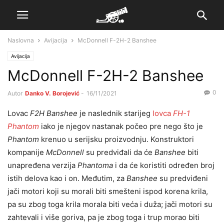
Naslovna
Avijacija
McDonnell F-2H-2 Banshee
Avijacija
McDonnell F-2H-2 Banshee
0
Autor
Danko V. Borojević
-
16/11/2021
Lovac
F2H Banshee
je naslednik starijeg
lovca
FH-1
Phantom
iako je njegov nastanak počeo pre nego što je
Phantom
krenuo u serijsku proizvodnju. Konstruktori
kompanije
McDonnell
su predviđali da će
Banshee
biti
unapređena verzija
Phantoma
i da će koristiti određen broj
istih delova kao i on. Međutim, za
Banshee
su predviđeni
jači motori koji su morali biti smešteni ispod korena krila,
pa su zbog toga krila morala biti veća i duža; jači motori su
zahtevali i više goriva, pa je zbog toga i trup morao biti