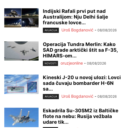
Indijski Rafali prvi put nad
Australijom: Nju Delhi šalje
francuske lovce...
Uroš Bogdanović
-
08/08/2026
AVIJACIJA
Operacija Tundra Merlin: Kako
SAD grade arktički štit sa F-35,
HIMARS-om...
oruzjeonline
-
08/08/2026
NOVOSTI
Kineski J-20 u novoj ulozi: Lovci
sada čuvaju bombarder H-6N
sa...
Uroš Bogdanović
-
08/08/2026
AVIJACIJA
Eskadrila Su-30SM2 iz Baltičke
flote na nebu: Rusija vežbala
udare tik...