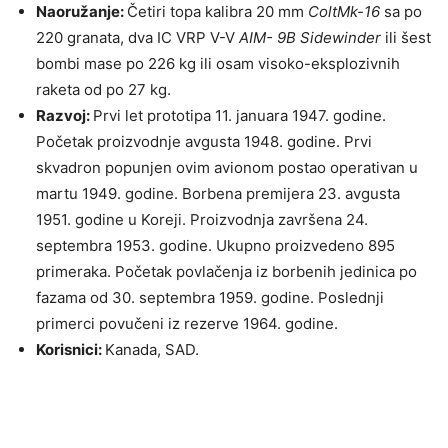
Naoružanje:
Četiri topa kalibra 20 mm
ColtMk-16
sa po
220 granata, dva IC VRP V-V
AIM- 9B Sidewinder
ili šest
bombi mase po 226 kg ili osam visoko-eksplozivnih
raketa od po 27 kg.
Razvoj:
Prvi let prototipa 11. januara 1947. godine.
Početak proizvodnje avgusta 1948. godine. Prvi
skvadron popunjen ovim avionom postao operativan u
martu 1949. godine. Borbena premijera 23. avgusta
1951. godine u Koreji. Proizvodnja završena 24.
septembra 1953. godine. Ukupno proizvedeno 895
primeraka. Početak povlačenja iz borbenih jedinica po
fazama od 30. septembra 1959. godine. Poslednji
primerci povučeni iz rezerve 1964. godine.
Korisnici:
Kanada, SAD.