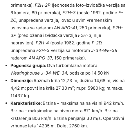
primeraka),
F2H-2P
(jednoseda foto-izviđačka verzija sa
6 kamera, 89 primeraka),
F2H-3
(posle 1962. godine
F-
2C,
unapređena verzija, lovac u svim vremenskim
uslovima sa radarom
AN APG-41,
250 primeraka),
F2H-
3P
(predložena izviđačka verzija
F2H-3,
nije
napravljen),
F2H-4
(posle 1962. godine
F-2D,
unapređena
F2H-3
verzija sa motorom
J-34-WE-38
i
radarom
AN APG-3
7, 150 primeraka).
Pogonska grupa:
Dva turbomlazna motora
Westinghouse J-34-WE-34,
potiska po 14,50 kN.
Dimenzije:
Razmah krila 12,73 m; dužina 14,68 m; visina
2
4,42 m; površina krila 27,30 m
; m.pr. 5980 kg; m.maks.
11437 kg.
Karakteristike:
Brzina – maksimalna na visini 942 km/h.
Brzina – maksimalna na nivou mora 871 km/h. Brzina
krstarenja 806 km/h. Brzina penjanja 30 m/s. Operativni
vrhunac leta 14205 m. Dolet 2760 km.