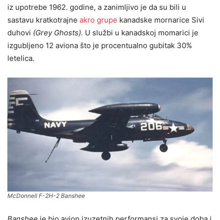
iz upotrebe 1962. godine, a zanimljivo je da su bili u
sastavu kratkotrajne
akro grupe
kanadske mornarice Sivi
duhovi
(Grey Ghosts).
U službi u kanadskoj momarici je
izgubljeno 12 aviona što je procentualno gubitak 30%
letelica.
McDonnell F-2H-2 Banshee
Banshee
je bio avion izuzetnih performansi za svoje doba i