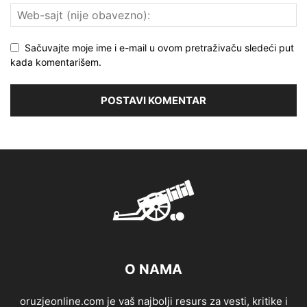
Sačuvajte moje ime i e-mail u ovom pretraživaču sledeći put
kada komentarišem.
O NAMA
oruzjeonline.com je vaš najbolji resurs za vesti, kritike i