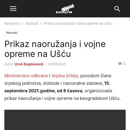
Naslovna
Novosti
Prikaz naoružanja i vojne opreme na Ušću
Novosti
Prikaz naoružanja i vojne
opreme na Ušću
0
Autor
Uroš Bogdanović
-
14/09/2021
Ministarstvo odbrane
i
Vojska Srbije
, povodom Dana
srpskog jedinstva, slobode i nacionalne zastave
, 15.
septembra 2021. godine, od 8 časova
, organizovaće
prikaz naoružanja i vojne opreme na beogradskom Ušću.