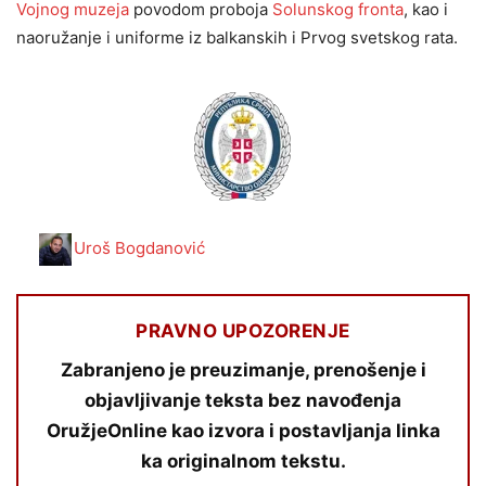
Vojnog muzeja
povodom proboja
Solunskog fronta
, kao i
naoružanje i uniforme iz balkanskih i Prvog svetskog rata.
Uroš Bogdanović
PRAVNO UPOZORENJE
Zabranjeno je preuzimanje, prenošenje i
objavljivanje teksta bez navođenja
OružjeOnline kao izvora i postavljanja linka
ka originalnom tekstu.