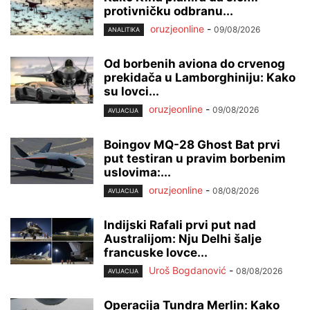
protivničku odbranu...
oruzjeonline
-
09/08/2026
ANALITIKA
Od borbenih aviona do crvenog
prekidača u Lamborghiniju: Kako
su lovci...
oruzjeonline
-
09/08/2026
AVIJACIJA
Boingov MQ-28 Ghost Bat prvi
put testiran u pravim borbenim
uslovima:...
oruzjeonline
-
08/08/2026
AVIJACIJA
Indijski Rafali prvi put nad
Australijom: Nju Delhi šalje
francuske lovce...
Uroš Bogdanović
-
08/08/2026
AVIJACIJA
Operacija Tundra Merlin: Kako