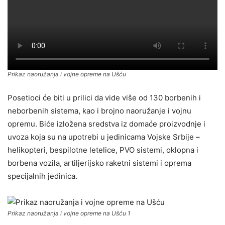
Prikaz naoružanja i vojne opreme na Ušću
Posetioci će biti u prilici da vide više od 130 borbenih i
neborbenih sistema, kao i brojno naoružanje i vojnu
opremu. Biće izložena sredstva iz domaće proizvodnje i
uvoza koja su na upotrebi u jedinicama Vojske Srbije –
helikopteri, bespilotne letelice, PVO sistemi, oklopna i
borbena vozila, artiljerijsko raketni sistemi i oprema
specijalnih jedinica.
Prikaz naoružanja i vojne opreme na Ušću 1