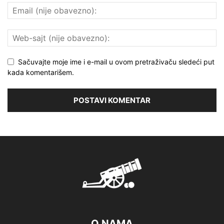
Sačuvajte moje ime i e-mail u ovom pretraživaču sledeći put
kada komentarišem.
O NAMA