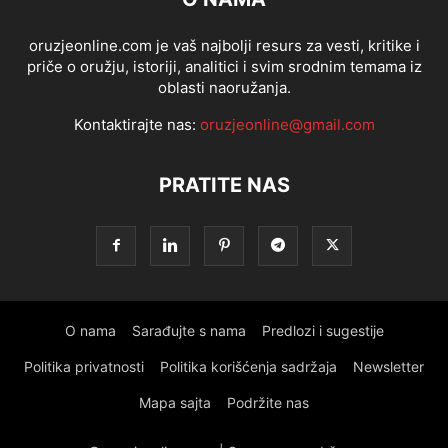
oruzjeonline.com je vaš najbolji resurs za vesti, kritike i
priče o oružju, istoriji, analitici i svim srodnim temama iz
oblasti naoružanja.
Kontaktirajte nas:
oruzjeonline@gmail.com
PRATITE NAS
O nama
Sarađujte s nama
Predlozi i sugestije
Politika privatnosti
Politika korišćenja sadržaja
Newsletter
Mapa sajta
Podržite nas