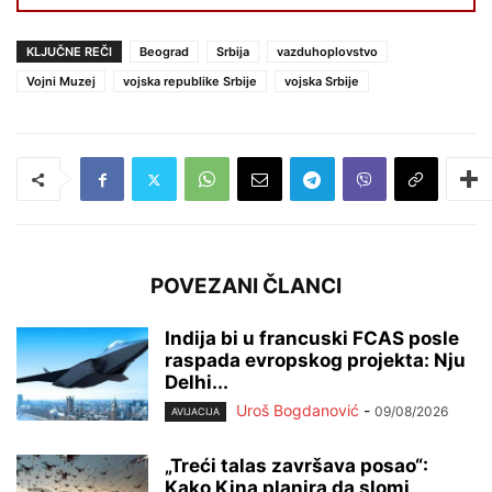
KLJUČNE REČI
Beograd
Srbija
vazduhoplovstvo
Vojni Muzej
vojska republike Srbije
vojska Srbije
POVEZANI ČLANCI
Indija bi u francuski FCAS posle
raspada evropskog projekta: Nju
Delhi...
Uroš Bogdanović
-
09/08/2026
AVIJACIJA
„Treći talas završava posao“:
Kako Kina planira da slomi