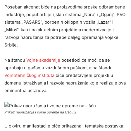
Poseban akcenat biće na proizvodima srpske odbrambene
industrije, poput artiljerijskih sistema „Nora“ i „Oganj“, PVO
sistema „PASARS“, borbenih oklopnih vozila „Lazar“ i
„Miloš“, kao i na aktuelnim projektima modernizacije i
razvoja naoružanja za potrebe daljeg opremanja Vojske
Srbije.
Na štandu
Vojne akademije
posetioci će moći da se
oprobaju u gađanju vazdušnom puškom, a na štandu
Vojnotehničkog instituta
biće predstavljeni projekti u
domenu istraživanja i razvoja naoružanja koje realizuje ova
eminentna ustanova.
Prikaz naoružanja i vojne opreme na Ušću 2
U okviru manifestacije biće prikazana i tematska postavka