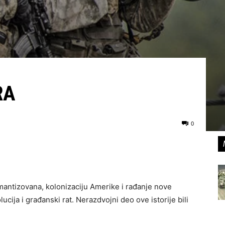
RA
0
mantizovana, kolonizaciju Amerike i rađanje nove
cija i građanski rat. Nerazdvojni deo ove istorije bili