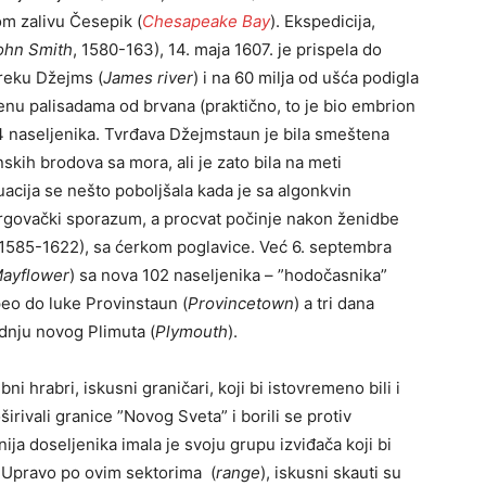
m zalivu Česepik (
Chesapeake Bay
). Ekspedicija,
ohn Smith
, 1580-163), 14. maja 1607. je prispela do
u reku Džejms (
James river
) i na 60 milja od ušća podigla
đenu palisadama od brvana (praktično, to je bio embrion
14 naseljenika. Tvrđava Džejmstaun je bila smeštena
skih brodova sa mora, ali je zato bila na meti
tuacija se nešto poboljšala kada je sa algonkvin
 trgovački sporazum, a procvat počinje nakon ženidbe
 1585-1622), sa ćerkom poglavice. Već 6. septembra
ayflower
) sa nova 102 naseljenika – ”hodočasnika”
peo do luke Provinstaun (
Provincetown
) a tri dana
radnju novog Plimuta (
Plymouth
).
i hrabri, iskusni graničari, koji bi istovremeno bili i
roširivali granice ”Novog Sveta” i borili se protiv
ija doseljenika imala je svoju grupu izviđača koji bi
 Upravo po ovim sektorima (
range
), iskusni skauti su