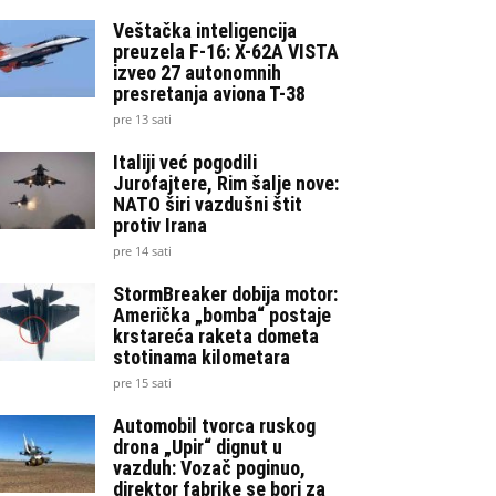
Veštačka inteligencija
preuzela F-16: X-62A VISTA
izveo 27 autonomnih
presretanja aviona T-38
pre 13 sati
Italiji već pogodili
Jurofajtere, Rim šalje nove:
NATO širi vazdušni štit
protiv Irana
pre 14 sati
StormBreaker dobija motor:
Američka „bomba“ postaje
krstareća raketa dometa
stotinama kilometara
pre 15 sati
Automobil tvorca ruskog
drona „Upir“ dignut u
vazduh: Vozač poginuo,
direktor fabrike se bori za