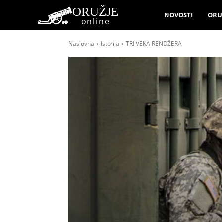
ORUŽJE
NOVOSTI
ORU
online
Naslovna
Istorija
TRI VEKA RENDŽERA