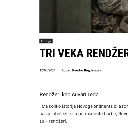
Istorija
TRI VEKA RENDŽE
Autor:
Branko Bogdanović
12/03/2021
Rendžeri kao čuvari reda
Ma koliko istorija Novog kontinenta bila ro
nacije obeležile su permanente borbe, Revolu
su – rendžeri.