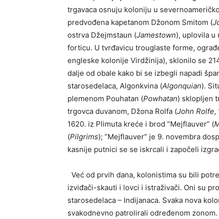
trgavaca osnuju koloniju u severnoameričko
predvođena kapetanom Džonom Smitom (
J
ostrva Džejmstaun (
Jamestown
), uplovila 
forticu. U tvrđavicu trouglaste forme, ogra
engleske kolonije Virdžinija), sklonilo se 2
dalje od obale kako bi se izbegli napadi špan
starosedelaca, Algonkvina (
Algonquian
). Si
plemenom Pouhatan (
Powhatan
) sklopljen
trgovca duvanom, Džona Rolfa (
John Rolfe
,
1620. iz Plimuta kreće i brod ”Mejflauver” (
M
(
Pilgrims
); ”Mejflauver” je 9. novembra dos
kasnije putnici se se iskrcali i započeli izg
Već od prvih dana, kolonistima su bili potrebn
izviđači-skauti i lovci i istraživači. Oni su p
starosedelaca – Indijanaca. Svaka nova kolon
svakodnevno patrolirali određenom zonom.