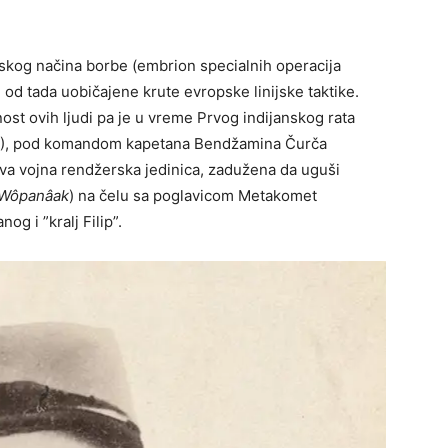
skog načina borbe (embrion specialnih operacija
od tada uobičajene krute evropske linijske taktike.
ost ovih ljudi pa je u vreme Prvog indijanskog rata
), pod komandom kapetana Bendžamina Čurča
rva vojna rendžerska jedinica, zadužena da uguši
Wôpanâak
) na čelu sa poglavicom Metakomet
og i ”kralj Filip”.