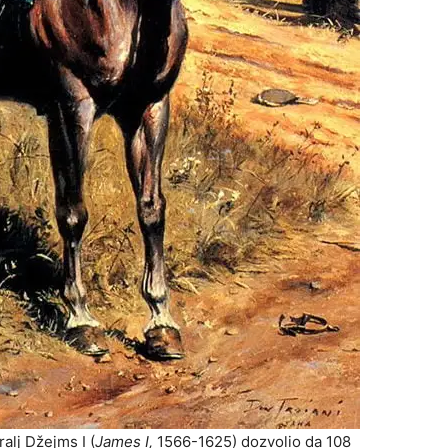
alj Džejms I (
James I,
1566-1625) dozvolio da 108