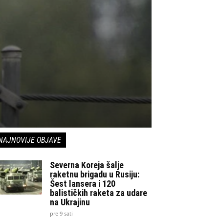
NAJNOVIJE OBJAVE
Severna Koreja šalje
raketnu brigadu u Rusiju:
Šest lansera i 120
balističkih raketa za udare
na Ukrajinu
pre 9 sati