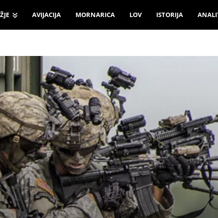
ŽJE
AVIJACIJA
MORNARICA
LOV
ISTORIJA
ANALI