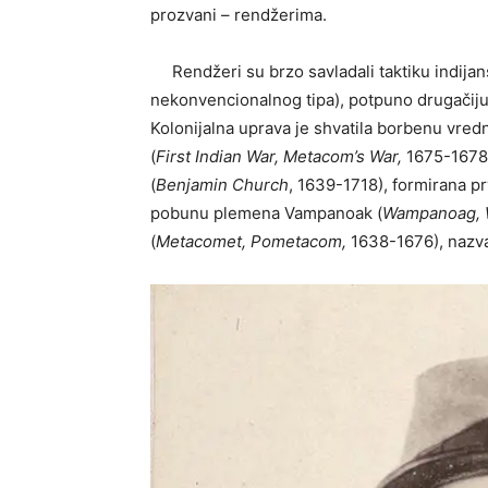
prozvani – rendžerima.
Rendžeri su brzo savladali taktiku indijan
nekonvencionalnog tipa), potpuno drugačiju 
Kolonijalna uprava je shvatila borbenu vredn
(
First Indian War, Metacom’s War,
1675-1678
(
Benjamin Church
, 1639-1718), formirana p
pobunu plemena Vampanoak (
Wampanoag, 
(
Metacomet, Pometacom,
1638-1676), nazvan