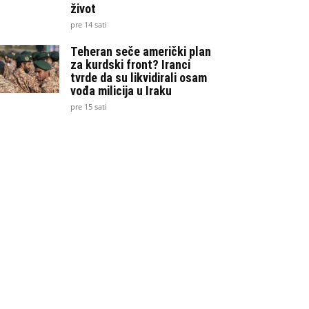
život
pre 14 sati
Teheran seče američki plan
za kurdski front? Iranci
tvrde da su likvidirali osam
vođa milicija u Iraku
pre 15 sati