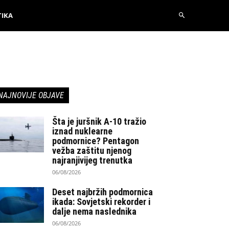
TIKA
NAJNOVIJE OBJAVE
Šta je juršnik A-10 tražio
iznad nuklearne
podmornice? Pentagon
vežba zaštitu njenog
najranjivijeg trenutka
06/08/2026
Deset najbržih podmornica
ikada: Sovjetski rekorder i
dalje nema naslednika
06/08/2026