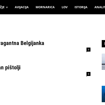
ŽJE
AVIJACIJA
MORNARICA
LOV
ISTORIJA
ANALI
vagantna Belgijanka
0
 pištolji
0