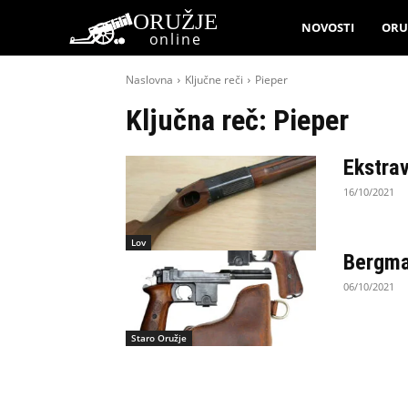
ORUŽJE
NOVOSTI
ORU
online
Naslovna
Ključne reči
Pieper
Ključna reč:
Pieper
Ekstra
16/10/2021
Lov
Bergman
06/10/2021
Staro Oružje