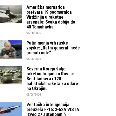
Američka mornarica
pretvara 19 podmornica
Virdžinija u raketne
arsenale: Svaka dobija do
40 Tomahavka
06/08/2026
Putin menja vrh ruske
vojske: „Ratni generali neće
primati mito“
06/08/2026
Severna Koreja šalje
raketnu brigadu u Rusiju:
Šest lansera i 120
balističkih raketa za udare
na Ukrajinu
05/08/2026
Veštačka inteligencija
preuzela F-16: X-62A VISTA
izveo 27 autonomnih