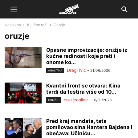
Naslovna
Ključne reči
Oruzje
oruzje
Opasne improvizacije: oružje iz
kućne radinosti koje preti i
onome ko...
Dragi Ivić
-
21/06/2026
ANALITIKA
Kvantni front se otvara: Kina
tvrdi da testira više od 10...
oruzjeonline
-
16/01/2026
ORUŽJE
Pred kraj mandata, tata
pomilovao sina Hantera Bajdena i
obećava: Učiniću...