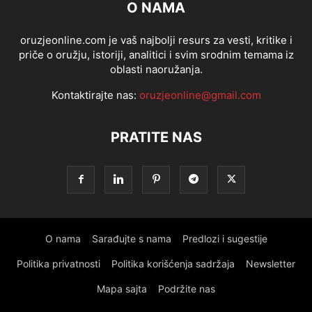
O NAMA
oruzjeonline.com je vaš najbolji resurs za vesti, kritike i
priče o oružju, istoriji, analitici i svim srodnim temama iz
oblasti naoružanja.
Kontaktirajte nas:
oruzjeonline@gmail.com
PRATITE NAS
O nama
Sarađujte s nama
Predlozi i sugestije
Politika privatnosti
Politika korišćenja sadržaja
Newsletter
Mapa sajta
Podržite nas