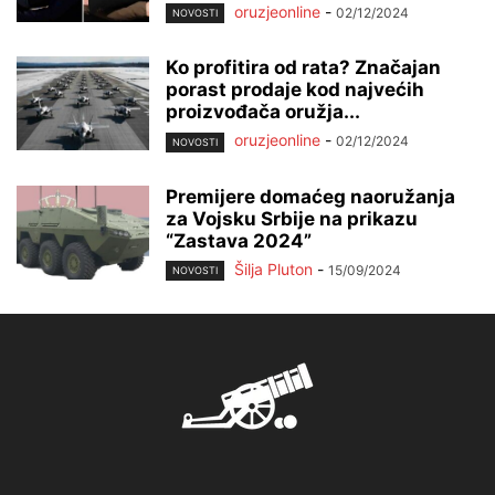
oruzjeonline
-
02/12/2024
NOVOSTI
Ko profitira od rata? Značajan
porast prodaje kod najvećih
proizvođača oružja...
oruzjeonline
-
02/12/2024
NOVOSTI
Premijere domaćeg naoružanja
za Vojsku Srbije na prikazu
“Zastava 2024”
Šilja Pluton
-
15/09/2024
NOVOSTI