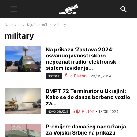
Naslovna
Ključne reči
Military
military
Na prikazu ‘Zastava 2024’
osvanuo javnosti skoro
nepoznati radio-elektronski
sistem izviđanja...
Šilja Pluton
-
23/09/2024
NOVOSTI
BMPT-72 Terminator u Ukrajini:
Kako se do danas borbeno vozilo
za...
Šilja Pluton
-
18/09/2024
NOVO ORUŽJE
Premijere domaćeg naoružanja
za Vojsku Srbije na prikazu