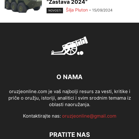
“Zastava 2024”
Šilja Pluton
-
15/09/2024
NOVOSTI
O NAMA
oruzjeonline.com je vaš najbolji resurs za vesti, kritike i
priče o oružju, istoriji, analitici i svim srodnim temama iz
oblasti naoružanja.
Kontaktirajte nas:
oruzjeonline@gmail.com
PRATITE NAS