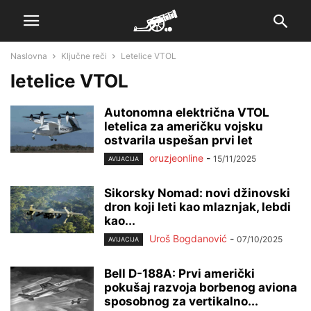
Naslovna
Ključne reči
Letelice VTOL
letelice VTOL
Autonomna električna VTOL
letelica za američku vojsku
ostvarila uspešan prvi let
oruzjeonline
-
15/11/2025
AVIJACIJA
Sikorsky Nomad: novi džinovski
dron koji leti kao mlaznjak, lebdi
kao...
Uroš Bogdanović
-
07/10/2025
AVIJACIJA
Bell D-188A: Prvi američki
pokušaj razvoja borbenog aviona
sposobnog za vertikalno...