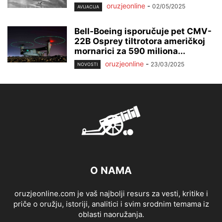
oruzjeonline
-
02/05/2025
AVIJACIJA
Bell-Boeing isporučuje pet CMV-
22B Osprey tiltrotora američkoj
mornarici za 590 miliona...
oruzjeonline
-
23/03/2025
NOVOSTI
O NAMA
oruzjeonline.com je vaš najbolji resurs za vesti, kritike i
priče o oružju, istoriji, analitici i svim srodnim temama iz
oblasti naoružanja.