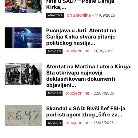
rata u SAD? – Posle Čarlija
Kirka,...
oruzjeonline
-
11/09/2025
ANALITIKA
Pucnjava u Juti: Atentat na
Čarlija Kirka otvara pitanje
političkog nasilja...
oruzjeonline
-
11/09/2025
NOVOSTI
Atentat na Martina Lutera Kinga:
Šta otkrivaju najnoviji
deklasifikovani dokumenti
objavljeni...
oruzjeonline
-
22/07/2025
NOVOSTI
Skandal u SAD: Bivši šef FBI-ja
pod istragom zbog „šifre za...
oruzjeonline
-
16/05/2025
NOVOSTI