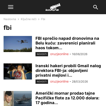
Naslovna
Ključne reči
Fbi
fbi
FBI sprečio napad dronovima na
Belu kuću: zaverenici planirali
haos tokom...
oruzjeonline
-
16/06/2026
NOVOSTI
Iranski hakeri probili Gmail nalog
direktora FBI-ja: objavljeni
privatni mejlovi i...
oruzjeonline
-
28/03/2026
NOVOSTI
Američki mornar prodao tajne
Pacifičke flote za 12.000 dolara:
17 godina...