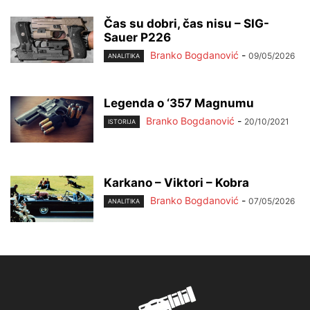
Čas su dobri, čas nisu – SIG-
Sauer P226
Branko Bogdanović
-
09/05/2026
ANALITIKA
Legenda o ‘357 Magnumu
Branko Bogdanović
-
20/10/2021
ISTORIJA
Karkano – Viktori – Kobra
Branko Bogdanović
-
07/05/2026
ANALITIKA