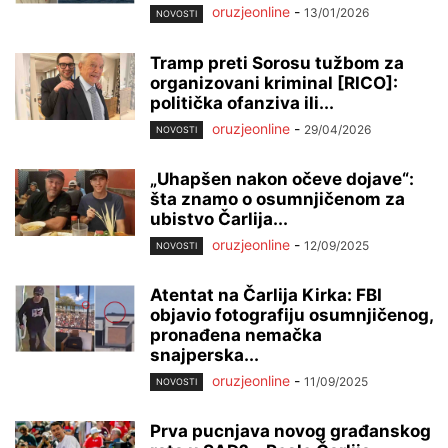
oruzjeonline
-
13/01/2026
NOVOSTI
Tramp preti Sorosu tužbom za
organizovani kriminal [RICO]:
politička ofanziva ili...
oruzjeonline
-
29/04/2026
NOVOSTI
„Uhapšen nakon očeve dojave“:
šta znamo o osumnjičenom za
ubistvo Čarlija...
oruzjeonline
-
12/09/2025
NOVOSTI
Atentat na Čarlija Kirka: FBI
objavio fotografiju osumnjičenog,
pronađena nemačka
snajperska...
oruzjeonline
-
11/09/2025
NOVOSTI
Prva pucnjava novog građanskog