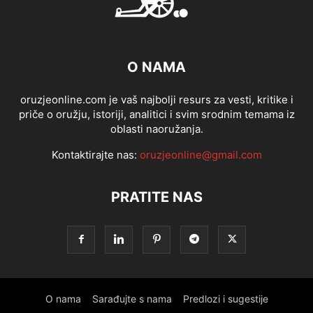
O NAMA
oruzjeonline.com je vaš najbolji resurs za vesti, kritike i
priče o oružju, istoriji, analitici i svim srodnim temama iz
oblasti naoružanja.
Kontaktirajte nas:
oruzjeonline@gmail.com
PRATITE NAS
O nama
Sarađujte s nama
Predlozi i sugestije