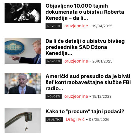
Objavljeno 10.000 tajnih
dokumenata o ubistvu Roberta
Kenedija – da li...
oruzjeonline
-
19/04/2025
NOVOSTI
Da li će detalji o ubistvu bivšeg
predsednika SAD Džona
Kenedija...
oruzjeonline
-
20/01/2025
NOVOSTI
Američki sud presudio da je bivši
šef kontraobaveštajne službe FBI
radio...
oruzjeonline
-
15/12/2023
NOVOSTI
Kako to ”procure” tajni podaci?
Dragi Ivić
-
08/05/2026
ANALITIKA